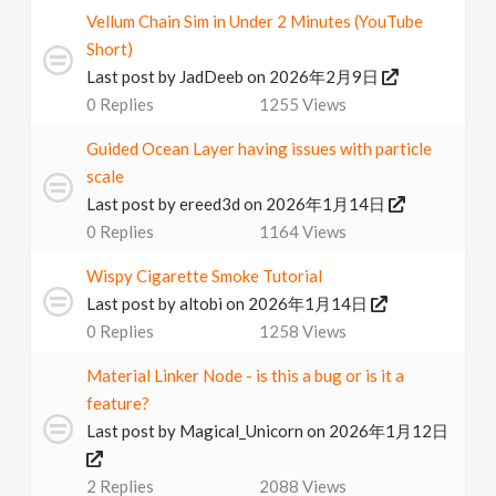
Vellum Chain Sim in Under 2 Minutes (YouTube
Short)
Last post by
JadDeeb
on 2026年2月9日
0
Replies
1255
Views
Guided Ocean Layer having issues with particle
scale
Last post by
ereed3d
on 2026年1月14日
0
Replies
1164
Views
Wispy Cigarette Smoke Tutorial
Last post by
altobi
on 2026年1月14日
0
Replies
1258
Views
Material Linker Node - is this a bug or is it a
feature?
Last post by
Magical_Unicorn
on 2026年1月12日
2
Replies
2088
Views