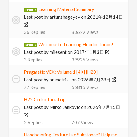
v
Learning Material Summary
Last post by
artur.shageyev
on 2021年12月14日
i
36
Replies
83699
Views
g
Welcome to Learning Houdini forum!
Last post by
milesent
on 2017年1月3日
a
3
Replies
39925
Views
t
Pragmatic VEX: Volume 1 [4K] [H20]
Last post by
animatrix_
on 2026年7月28日
77
Replies
65815
Views
i
H22 Cedric facial rig
o
Last post by
Mirko Jankovic
on 2026年7月15日
n
2
Replies
707
Views
Handpainting Texture like Substance? Help me