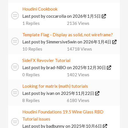
Houdini Cookbook
Last post by
coccarolla
on 2026年1月5日
1
Replies
2136
Views
Template Flag - Display as solid, not wireframe?
Last post by
SimmersiveSwin
on 2026年1月4日
10
Replies
14718
Views
SideFX Revovler Tutorial
Last post by
brad-NBO
on 2025年12月30日
0
Replies
1402
Views
Looking for matrix (math) tutorials
Last post by
ivan
on 2025年11月22日
8
Replies
6180
Views
Houdini Foundations 19.5 Wine Glass RBD
Tutorial issues
Last post by
badbunny
on 2025年10月6日