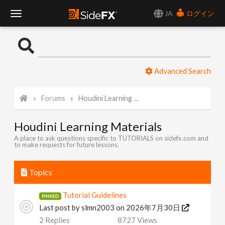
JA
ログイン
T
o
Advanced Search
g
Forums
Houdini Learning Materials
g
Houdini Learning Materials
l
A place to ask questions specific to TUTORIALS on sidefx.com and
to make requests for future lessons.
e
Topics
N
Tutorial Guidelines
Last post by
slmn2003
on 2026年7月30日
a
2
Replies
8727
Views