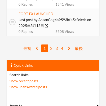
0
Replies
1541
Views
FORT FX LAUNCHED
Last post by
AhsanGag4a9593bf45e84edc
on
2025年8月13日
0
Replies
3308
Views
最初
1
2
3
4
最後
Quick Links
Search links
Show recent posts
Show unanswered posts
▼