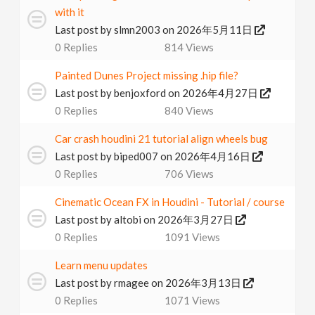
with it
Last post by
slmn2003
on 2026年5月11日
0
Replies
814
Views
Painted Dunes Project missing .hip file?
Last post by
benjoxford
on 2026年4月27日
0
Replies
840
Views
Car crash houdini 21 tutorial align wheels bug
Last post by
biped007
on 2026年4月16日
0
Replies
706
Views
Cinematic Ocean FX in Houdini - Tutorial / course
Last post by
altobi
on 2026年3月27日
0
Replies
1091
Views
Learn menu updates
Last post by
rmagee
on 2026年3月13日
0
Replies
1071
Views