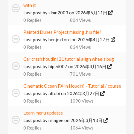
with it
Last post by
slmn2003
on 2026年5月11日
0
Replies
804
Views
Painted Dunes Project missing .hip file?
Last post by
benjoxford
on 2026年4月27日
0
Replies
834
Views
Car crash houdini 21 tutorial align wheels bug
Last post by
biped007
on 2026年4月16日
0
Replies
701
Views
Cinematic Ocean FX in Houdini - Tutorial / course
Last post by
altobi
on 2026年3月27日
0
Replies
1090
Views
Learn menu updates
Last post by
rmagee
on 2026年3月13日
0
Replies
1064
Views