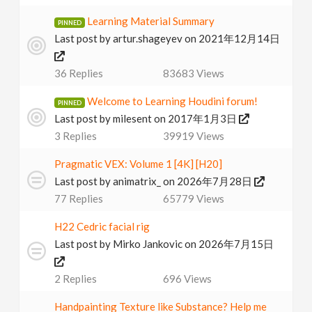
v
Learning Material Summary
Last post by
artur.shageyev
on 2021年12月14日
i
36
Replies
83683
Views
g
Welcome to Learning Houdini forum!
Last post by
milesent
on 2017年1月3日
a
3
Replies
39919
Views
t
Pragmatic VEX: Volume 1 [4K] [H20]
Last post by
animatrix_
on 2026年7月28日
77
Replies
65779
Views
i
H22 Cedric facial rig
o
Last post by
Mirko Jankovic
on 2026年7月15日
n
2
Replies
696
Views
Handpainting Texture like Substance? Help me