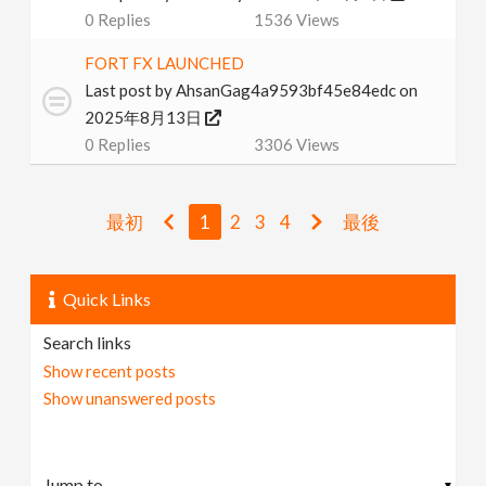
0
Replies
1536
Views
FORT FX LAUNCHED
Last post by
AhsanGag4a9593bf45e84edc
on
2025年8月13日
0
Replies
3306
Views
最初
1
2
3
4
最後
Quick Links
Search links
Show recent posts
Show unanswered posts
▼