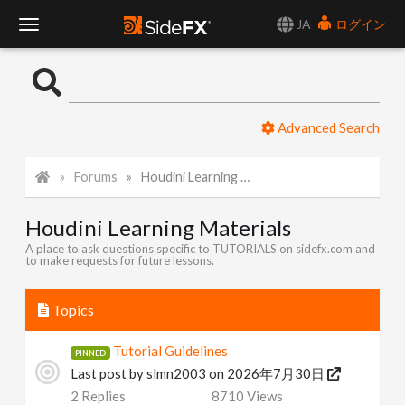
JA
ログイン
T
o
Advanced Search
g
Forums
Houdini Learning Materials
g
Houdini Learning Materials
l
A place to ask questions specific to TUTORIALS on sidefx.com and
to make requests for future lessons.
e
Topics
N
Tutorial Guidelines
Last post by
slmn2003
on 2026年7月30日
a
2
Replies
8710
Views