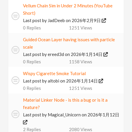
Vellum Chain Sim in Under 2 Minutes (YouTube
Short)
Last post by
JadDeeb
on 2026年2月9日
0
Replies
1251
Views
Guided Ocean Layer having issues with particle
scale
Last post by
ereed3d
on 2026年1月14日
0
Replies
1158
Views
Wispy Cigarette Smoke Tutorial
Last post by
altobi
on 2026年1月14日
0
Replies
1251
Views
Material Linker Node - is this a bug or is it a
feature?
Last post by
Magical_Unicorn
on 2026年1月12日
2
Replies
2080
Views