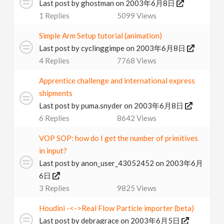
Last post by
ghostman
on 2003年6月8日
1
Replies
5099
Views
Simple Arm Setup tutorial (animation)
Last post by
cyclinggimpe
on 2003年6月8日
4
Replies
7768
Views
Apprentice challenge and international express
shipments
Last post by
puma.snyder
on 2003年6月8日
6
Replies
8642
Views
VOP SOP: how do I get the number of primitives
in input?
Last post by
anon_user_43052452
on 2003年6月
6日
3
Replies
9825
Views
Houdini -<->Real Flow Particle importer (beta)
Last post by
debragrace
on 2003年6月5日