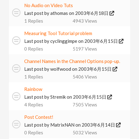
No Audio on Video Tuts
v
Last post by
athomas
on 2003年6月18日
1
Replies
4943
Views
i
Measuring Tool Tutorial problem
g
Last post by
cyclinggimpe
on 2003年6月15日
0
Replies
5197
Views
a
Channel Names in the Channel Options pop-up.
Last post by
wolfwood
on 2003年6月15日
t
1
Replies
5406
Views
i
Rainbow
Last post by
Stremik
on 2003年6月15日
4
Replies
7505
Views
o
Post Contest!
n
Last post by
MatrixNAN
on 2003年6月14日
0
Replies
5032
Views