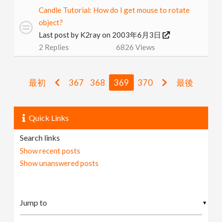
Candle Tutorial: How do I get mouse to rotate
object?
Last post by
K2ray
on 2003年6月3日
2
Replies
6826
Views
最初
367
368
369
370
最後
Quick Links
Search links
Show recent posts
Show unanswered posts
▼