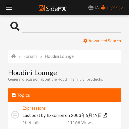
JA
ログイン
T
o
Advanced Search
g
Forums
Houdini Lounge
g
Houdini Lounge
l
General discussion about the Houdini family of products.
e
Topics
N
Expressions
Last post by
fixxorion
on 2003年6月19日
a
10
Replies
11168
Views