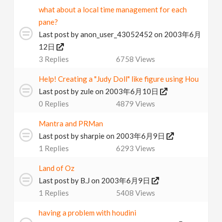
what about a local time management for each
pane?
Last post by
anon_user_43052452
on 2003年6月
12日
3
Replies
6758
Views
Help! Creating a "Judy Doll" like figure using Hou
Last post by
zule
on 2003年6月10日
0
Replies
4879
Views
Mantra and PRMan
Last post by
sharpie
on 2003年6月9日
1
Replies
6293
Views
Land of Oz
Last post by
B.J
on 2003年6月9日
1
Replies
5408
Views
having a problem with houdini