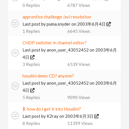
0
Replies
6787
Views
apprentice challenge /avi resolution
Last post by
puma.snyder
on 2003年6月4日
1
Replies
6645
Views
CHOP switcher in channel editor?
Last post by
anon_user_43052452
on 2003年6月
4日
3
Replies
6539
Views
houdini demo CD? anyone?
Last post by
anon_user_43052452
on 2003年6月
4日
5
Replies
9090
Views
$: how do I get it into Houdini?
Last post by
K2ray
on 2003年6月3日
8
Replies
11399
Views