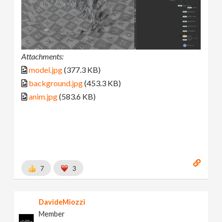
Attachments:
model.jpg
(377.3 KB)
background.jpg
(453.3 KB)
anim.jpg
(583.6 KB)
7
3
DavideMiozzi
Member