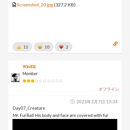
Screenshot_20.jpg
(327.2 KB)
11
10
2
90n83i
Member
オフライン
2025年3月7日 13:34
Day07_Creature
Mr. FurBall His body and face are covered with fur