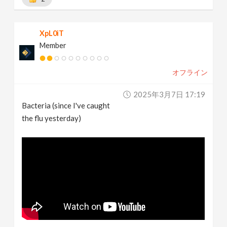
XpL0iT
Member
オフライン
2025年3月7日 17:19
Bacteria (since I've caught
the flu yesterday)