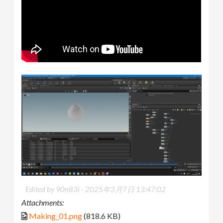
Edited by 90n83i -
2025年3月7日 13:47:02
Attachments:
Making_01.png
(818.6 KB)