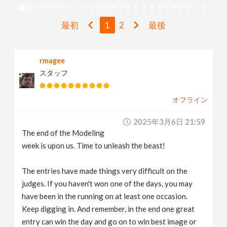
v
最初
1
2
最後
i
rmagee
g
スタッフ
a
オフライン
t
2025年3月6日 21:59
The end of the Modeling
i
week is upon us. Time to unleash the beast!
The entries have made things very difficult on the
o
judges. If you haven't won one of the days, you may
have been in the running on at least one occasion.
n
Keep digging in. And remember, in the end one great
entry can win the day and go on to win best image or