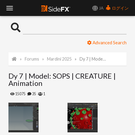
JA
ログイン
T
o
Advanced Search
g
Forums
Mardini 2025
Dy 7 | Model: SOPS | CREATURE | Animation
g
Dy 7 | Model: SOPS | CREATURE |
l
Animation
e
15075
35
1
N
a