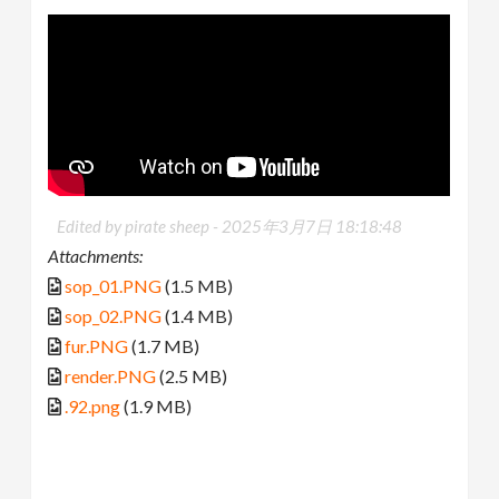
Edited by pirate sheep -
2025年3月7日 18:18:48
Attachments:
sop_01.PNG
(1.5 MB)
sop_02.PNG
(1.4 MB)
fur.PNG
(1.7 MB)
render.PNG
(2.5 MB)
.92.png
(1.9 MB)