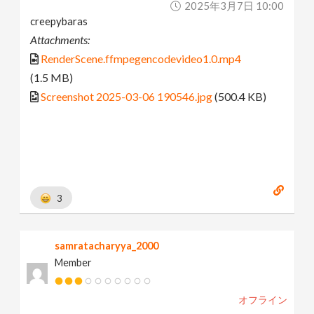
2025年3月7日 10:00
creepybaras
Attachments:
RenderScene.ffmpegencodevideo1.0.mp4
(1.5 MB)
Screenshot 2025-03-06 190546.jpg
(500.4 KB)
3
samratacharyya_2000
Member
オフライン