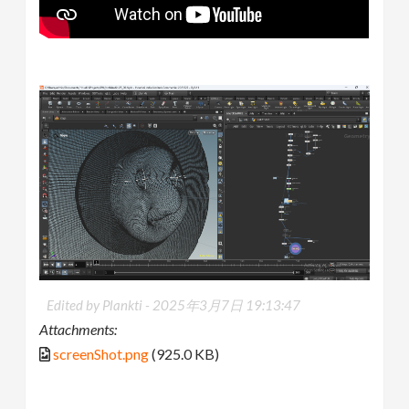
Edited by Plankti -
2025年3月7日 19:13:47
Attachments:
screenShot.png
(925.0 KB)