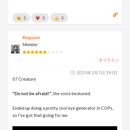
3
3
3
Requson
Member
オフライン
2025年3月7日 19:01
07 Creature
"Do not be afraid!"
, the voice beckoned.
Ended up doing a pretty cool eye generator in COPs,
so I've got that going for me.