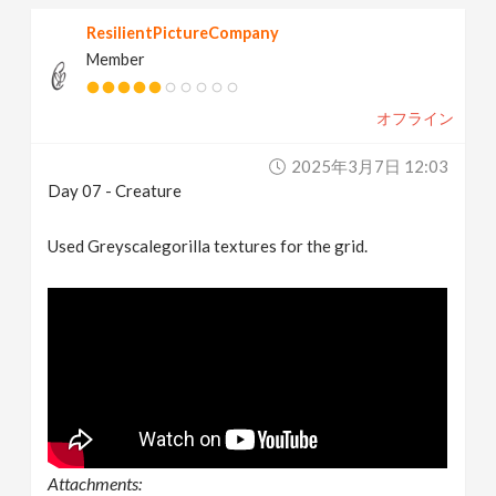
ResilientPictureCompany
Member
オフライン
2025年3月7日 12:03
Day 07 - Creature
Used Greyscalegorilla textures for the grid.
Attachments: