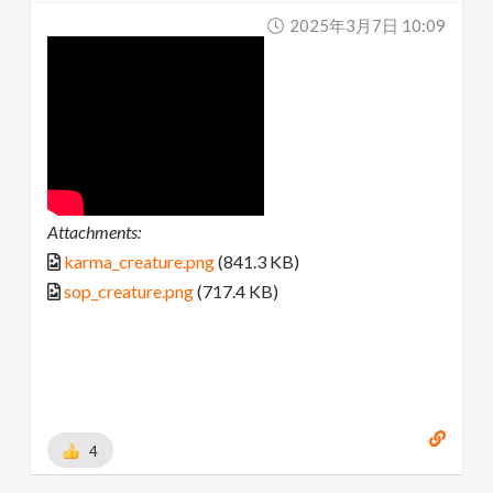
2025年3月7日 10:09
Attachments:
karma_creature.png
(841.3 KB)
sop_creature.png
(717.4 KB)
4