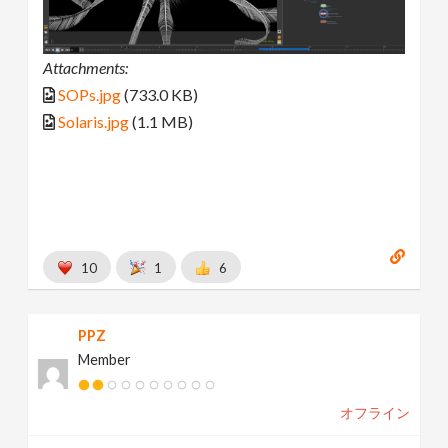
Attachments:
SOPs.jpg
(733.0 KB)
Solaris.jpg
(1.1 MB)
10
1
6
PPZ
Member
オフライン