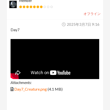
Member
オフライン
2025年3月7日 9:16
Day7
Attachments:
Day7_Creature.png
(4.1 MB)