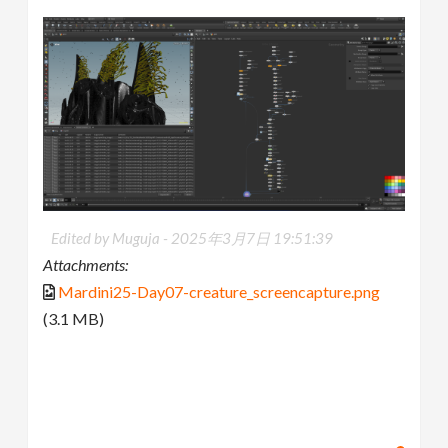
Edited by Muguja -
2025年3月7日 19:51:39
Attachments:
Mardini25-Day07-creature_screencapture.png
(3.1 MB)