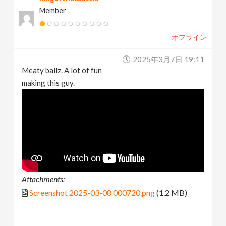
Member
オフライン
2025年3月7日 19:11
Meaty ballz. A lot of fun
making this guy.
Attachments:
Screenshot 2025-03-08 000720.png
(1.2 MB)