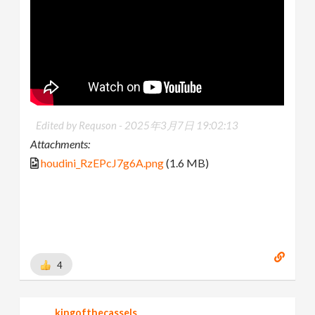
Edited by Requson -
2025年3月7日 19:02:13
Attachments:
houdini_RzEPcJ7g6A.png
(1.6 MB)
4
kingofthecassels