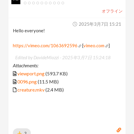
オフライン
2025年3月7日 15:21
Hello everyone!
https://vimeo.com/1063692596
[
vimeo.com
]
Edited by DavideMiozzi -
2025年3月7日 15:24:18
Attachments:
viewport.png
(593.7 KB)
0096.png
(11.5 MB)
creature.mkv
(2.4 MB)
2