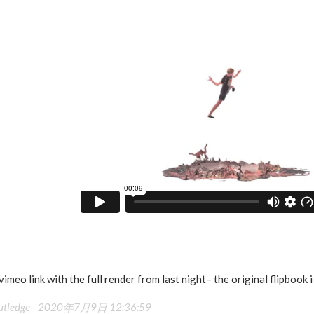
imeo link with the full render from last night– the original flipbook i
utledge -
2020年7月9日 12:36:59