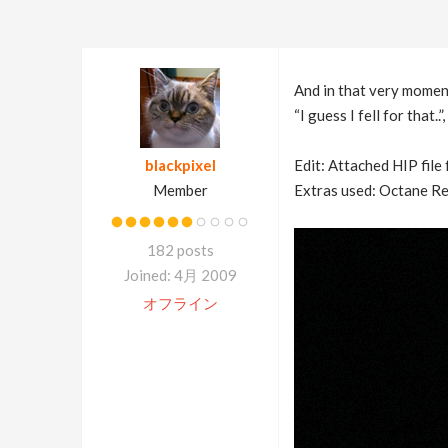
And in that very moment
“I guess I fell for that
blackpixel
Edit: Attached HIP file
Member
Extras used: Octane Re
182 posts
Joined: 4月 2009
オフライン