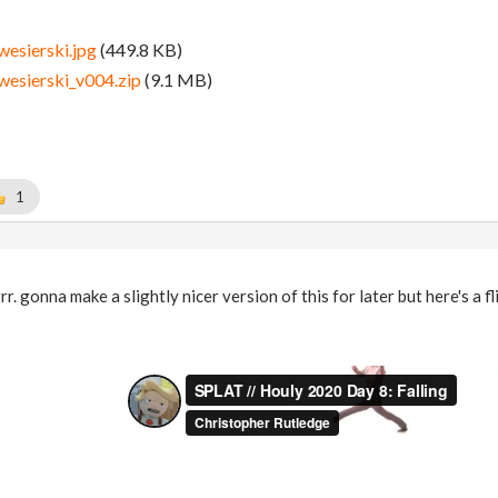
wesierski.jpg
(449.8 KB)
.wesierski_v004.zip
(9.1 MB)
1
r. gonna make a slightly nicer version of this for later but here's a 