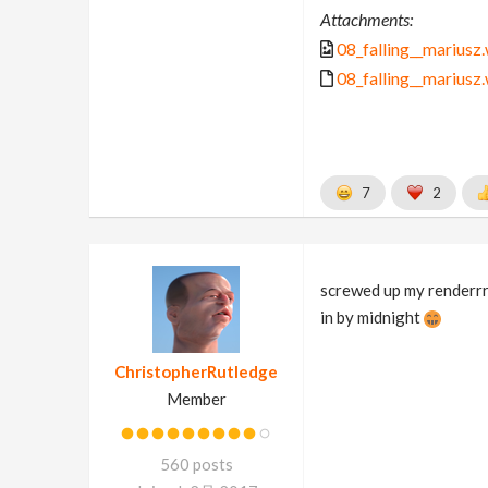
Attachments:
08_falling__mariusz.
08_falling__mariusz
7
2
screwed up my renderrrr
in by midnight
ChristopherRutledge
Member
560 posts