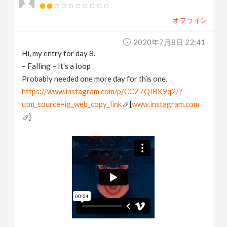
オフライン
2020年7月8日 22:41
Hi, my entry for day 8.
– Falling – It's a loop
Probably needed one more day for this one.
https://www.instagram.com/p/CCZ7QIBK9q2/?
utm_source=ig_web_copy_link
[
www.instagram.com
]