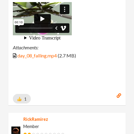
Attachments:
day_08_falling.mp4
(2.7 MB)
1
RickRamirez
Member