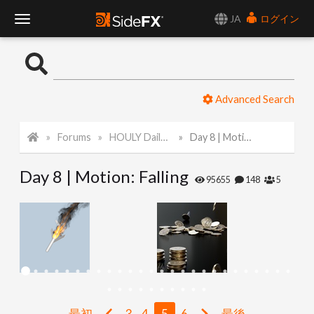
JA
ログイン
T
o
Advanced Search
g
Forums
HOULY Daily Challenge
Day 8 | Motion: Falling
g
Day 8 | Motion: Falling
l
95655
148
5
e
N
a
最初
3
4
5
6
最後