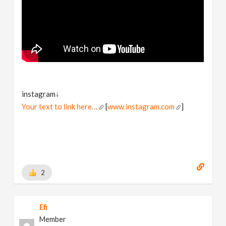
instagram↓
Your text to link here…
[
www.instagram.com
]
2
Efi
Member