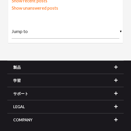
Show recent posts
Show unanswered posts
▼
製品
学習
サポート
LEGAL
COMPANY