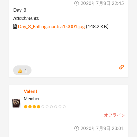
2020年7月8日 22:45
Day_8
Attachments:
Day_8_Falling.mantra1.0001.jpg
(148.2 KB)
1
Valent
Member
オフライン
2020年7月8日 23:01