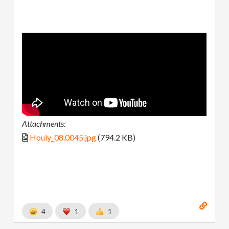
Attachments:
Houly_08.0045.jpg
(794.2 KB)
4
1
1