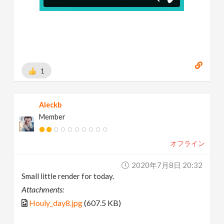
1
Aleckb
Member
オフライン
2020年7月8日 20:32
Small little render for today.
Attachments:
Houly_day8.jpg
(607.5 KB)