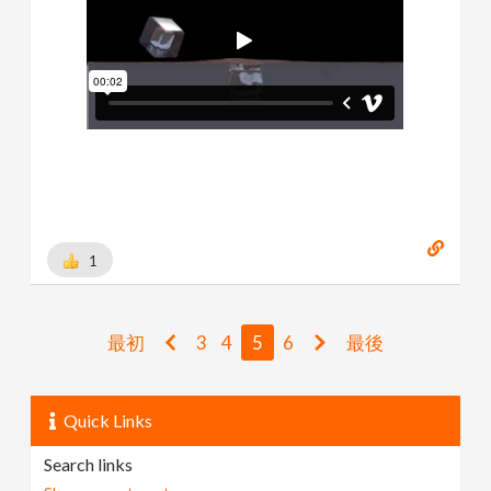
1
最初
3
4
5
6
最後
Quick Links
Search links