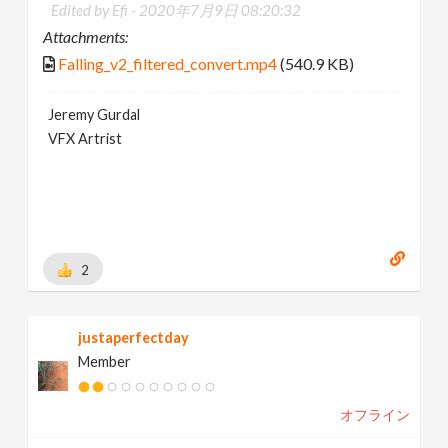
Edited by Efi -
2020年7月9日 08:20:32
Attachments:
Falling_v2_filtered_convert.mp4
(540.9 KB)
Jeremy Gurdal
VFX Artrist
2
justaperfectday
Member
オフライン