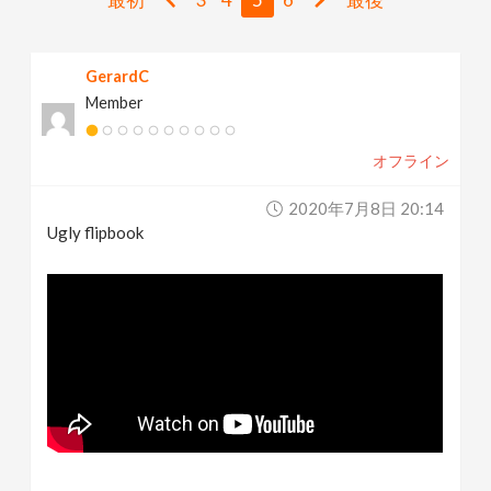
v
GerardC
i
Member
g
オフライン
a
2020年7月8日 20:14
Ugly flipbook
t
i
o
n