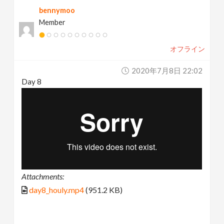
bennymoo
Member
オフライン
2020年7月8日 22:02
Day 8
Attachments:
day8_houly.mp4
(951.2 KB)