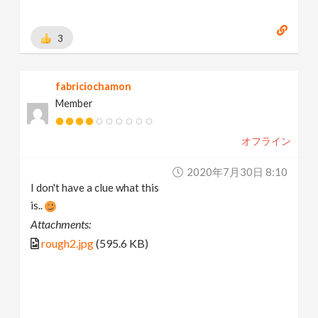
3
fabriciochamon
Member
オフライン
2020年7月30日 8:10
I don't have a clue what this
is..
Attachments:
rough2.jpg
(595.6 KB)