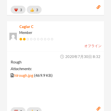
3
3
Caglar C
Member
オフライン
2020年7月30日 8:32
Rough
Attachments:
hlrough.jpg
(469.9 KB)