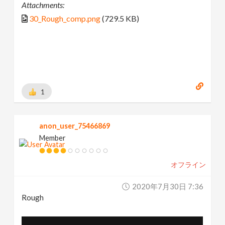
Attachments:
30_Rough_comp.png
(729.5 KB)
1
anon_user_75466869
Member
オフライン
2020年7月30日 7:36
Rough