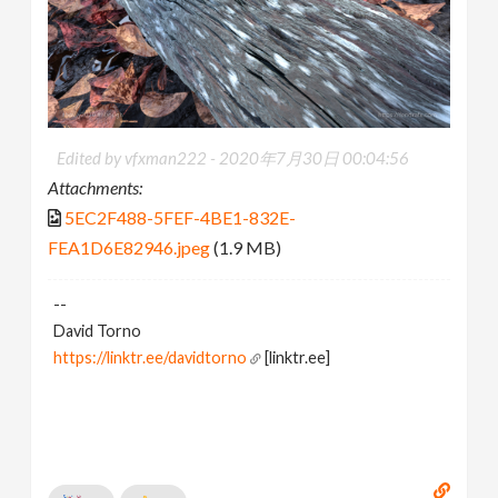
Edited by vfxman222 -
2020年7月30日 00:04:56
Attachments:
5EC2F488-5FEF-4BE1-832E-
FEA1D6E82946.jpeg
(1.9 MB)
--
David Torno
https://linktr.ee/davidtorno
[linktr.ee]