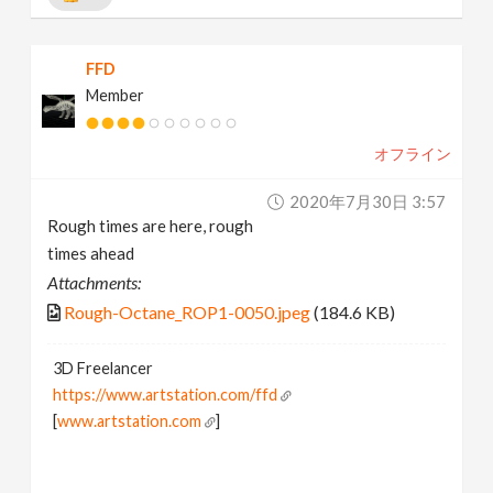
FFD
Member
オフライン
2020年7月30日 3:57
Rough times are here, rough
times ahead
Attachments:
Rough-Octane_ROP1-0050.jpeg
(184.6 KB)
3D Freelancer
https://www.artstation.com/ffd
[
www.artstation.com
]