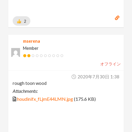
2
mserena
Member
オフライン
2020年7月30日 1:38
rough toon wood
Attachments:
houdinifx_fLjmE44LMN.jpg
(175.6 KB)