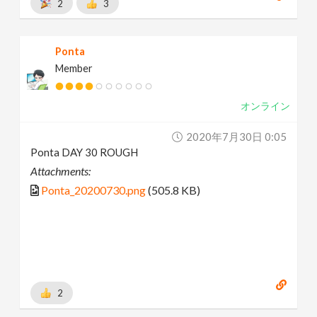
2
3
Ponta
Member
オンライン
2020年7月30日 0:05
Ponta DAY 30 ROUGH
Attachments:
Ponta_20200730.png
(505.8 KB)
2