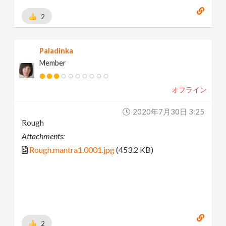
2
Paladinka
Member
オフライン
2020年7月30日 3:25
Rough
Attachments:
Rough.mantra1.0001.jpg
(453.2 KB)
2