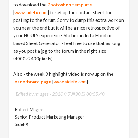
to download the
Photoshop template
[
www.sidefx.com
] to set up the contact sheet for
posting to the forum. Sorry to dump this extra work on
you near the end but it will be a nice retrospective of
your HOULY experience. Shohei added a Houdini-
based Sheet Generator - feel free to use that as long
as you post a jpg to the forum in the right size
(4000x2400pixels)
Also - the week 3 highlight video is now up on the
leaderboard page
[
www.sidefx.com
].
Edited by rmagee -
2020年7月30日 00:05:40
Robert Magee
Senior Product Marketing Manager
SideFX