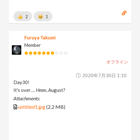
2
1
Furuya Takumi
Member
オフライン
2020年7月30日 1:10
Day30!
It's over…. Hmm, August?
Attachments:
untitled1.jpg
(2.2 MB)