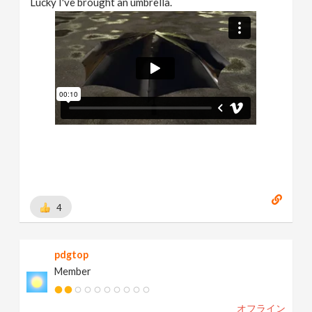
Lucky I've brought an umbrella.
4
pdgtop
Member
オフライン