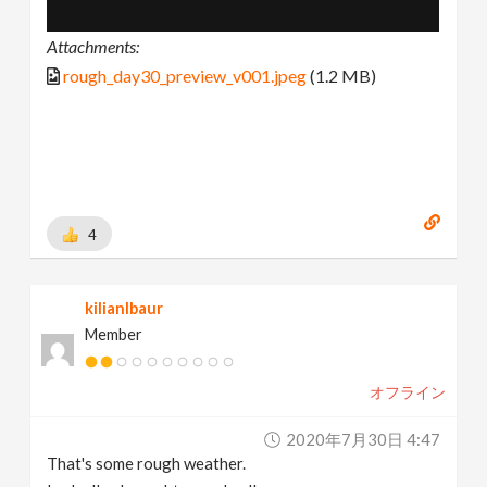
Attachments:
rough_day30_preview_v001.jpeg
(1.2 MB)
4
kilianlbaur
Member
オフライン
2020年7月30日 4:47
That's some rough weather.