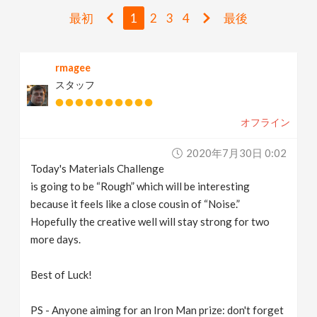
v
最初
1
2
3
4
最後
i
rmagee
スタッフ
g
オフライン
a
2020年7月30日 0:02
t
Today's Materials Challenge
is going to be “Rough” which will be interesting
i
because it feels like a close cousin of “Noise.”
Hopefully the creative well will stay strong for two
more days.
o
Best of Luck!
n
PS - Anyone aiming for an Iron Man prize: don't forget