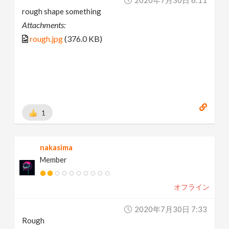
rough shape something
Attachments:
rough.jpg
(376.0 KB)
1
nakasima
Member
オフライン
2020年7月30日 7:33
Rough