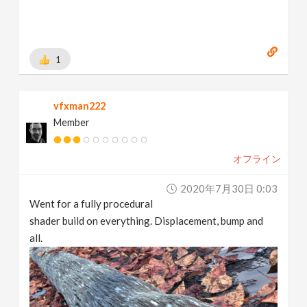
1
vfxman222
Member
オフライン
2020年7月30日 0:03
Went for a fully procedural
shader build on everything. Displacement, bump and
all.