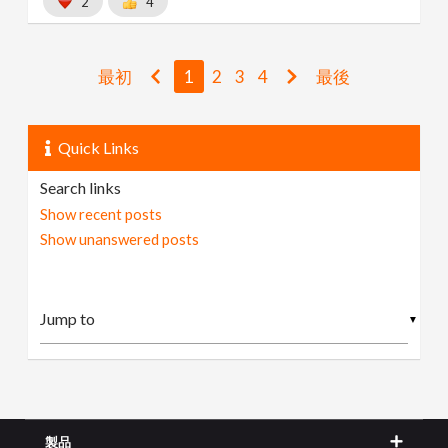
2
4
最初
1
2
3
4
最後
Quick Links
Search links
Show recent posts
Show unanswered posts
▼
製品