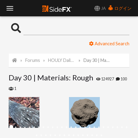
JA
ログイン
T
o
Advanced Search
g
Forums
HOULY Daily Challenge
Day 30 | Materials: Rough
g
Day 30 | Materials: Rough
l
124927
100
1
e
N
a