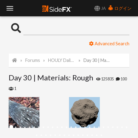
JA
ログイン
T
o
Advanced Search
g
Forums
HOULY Daily Challenge
Day 30 | Materials: Rough
g
Day 30 | Materials: Rough
l
125835
100
1
e
N
a