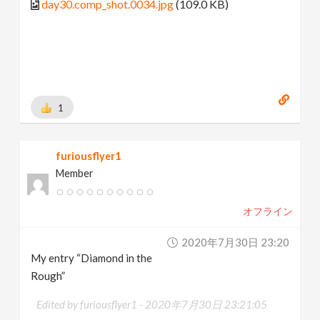
day30.comp_shot.0034.jpg
(109.0 KB)
1
furiousflyer1
Member
オフライン
2020年7月30日 23:20
My entry “Diamond in the
Rough”
Edited by furiousflyer1 -
2020年7月30日 23:21:05