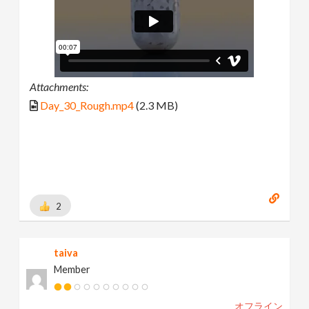
Attachments:
Day_30_Rough.mp4
(2.3 MB)
2
taiva
Member
オフライン