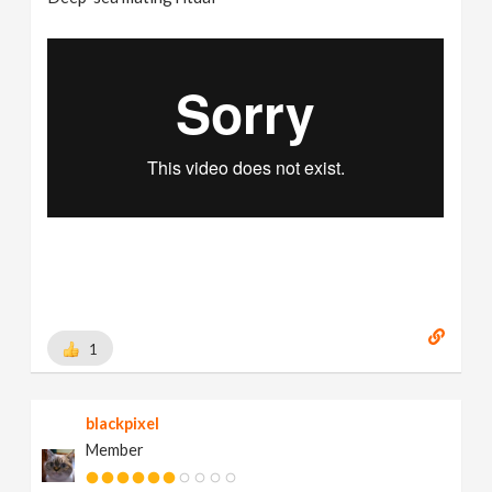
1
blackpixel
Member