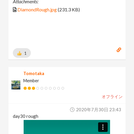
Attachments:
DiamondRough.jpg
(231.3 KB)
1
Tomotaka
Member
オフライン
2020年7月30日 23:43
day30 rough