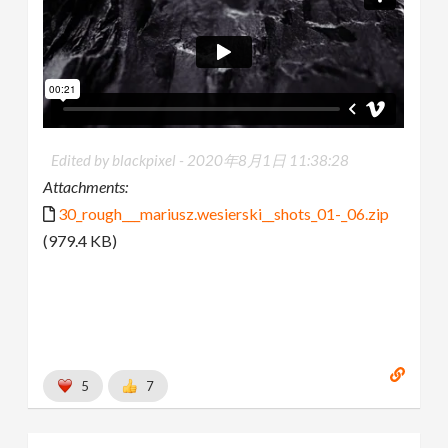
Edited by blackpixel -
2020年8月1日 11:38:28
Attachments:
30_rough___mariusz.wesierski__shots_01-_06.zip
(979.4 KB)
5
7