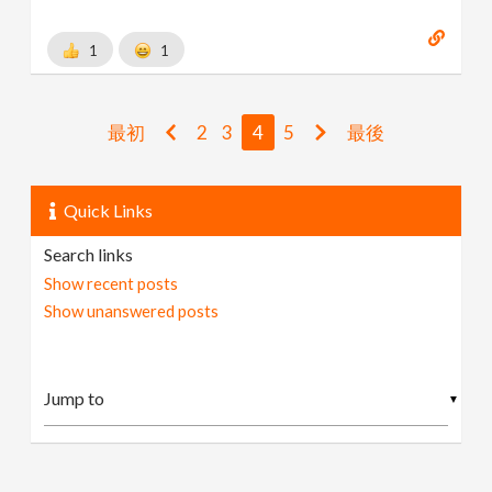
1
1
最初
2
3
4
5
最後
Quick Links
Search links
Show recent posts
Show unanswered posts
▼