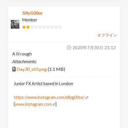
SillyG00se
Member
オフライン
2020年7月30日 21:12
A lil rough
Attachments:
Day30_still.png
(1.1 MB)
Junior FX Artist based in London
https://www.instagram.com/sillyg00se/
[
www.instagram.com
]