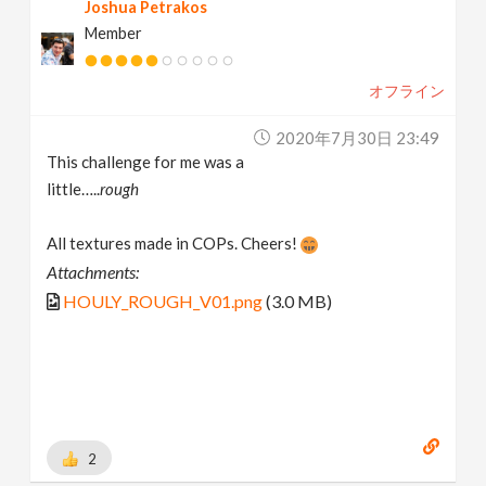
Joshua Petrakos
Member
オフライン
2020年7月30日 23:49
This challenge for me was a
little…..
rough
All textures made in COPs. Cheers!
Attachments:
HOULY_ROUGH_V01.png
(3.0 MB)
2