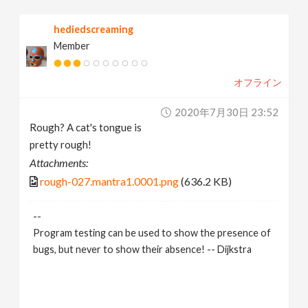
hediedscreaming
Member
オフライン
2020年7月30日 23:52
Rough? A cat's tongue is
pretty rough!
Attachments:
rough-027.mantra1.0001.png
(636.2 KB)
--
Program testing can be used to show the presence of
bugs, but never to show their absence! -- Dijkstra