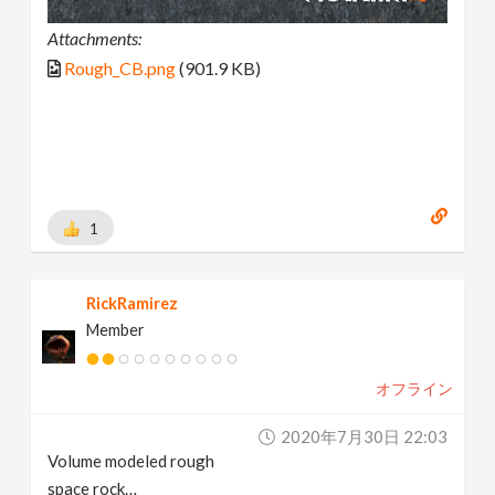
Attachments:
Rough_CB.png
(901.9 KB)
1
RickRamirez
Member
オフライン
2020年7月30日 22:03
Volume modeled rough
space rock…