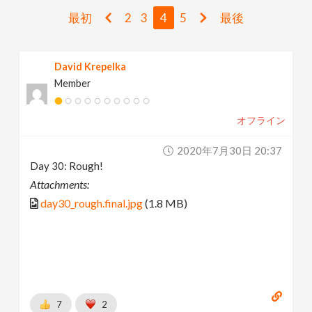
v
最初
2
3
4
5
最後
i
David Krepelka
Member
g
オフライン
a
2020年7月30日 20:37
t
Day 30: Rough!
Attachments:
i
day30_rough.final.jpg
(1.8 MB)
o
n
7
2