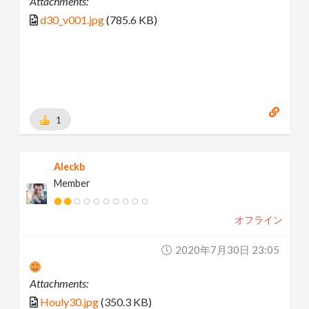
Attachments:
d30_v001.jpg
(785.6 KB)
1
Aleckb
Member
オフライン
2020年7月30日 23:05
Attachments:
Houly30.jpg
(350.3 KB)