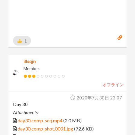
1
illsqjn
Member
オフライン
2020年7月30日 23:07
Day 30
Attachments:
day30.comp_seq.mp4
(2.0 MB)
day30.comp_shot.0001.jpg
(72.6 KB)