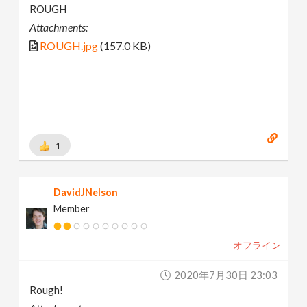
ROUGH
Attachments:
ROUGH.jpg
(157.0 KB)
1
DavidJNelson
Member
オフライン
2020年7月30日 23:03
Rough!