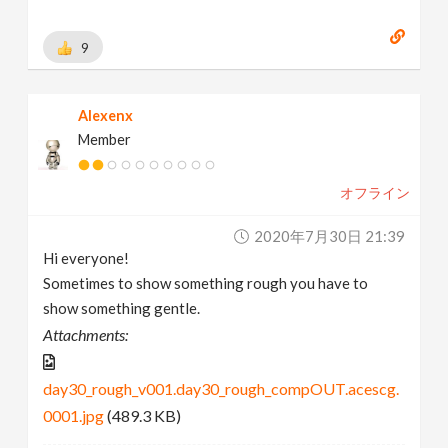
9
Alexenx
Member
オフライン
2020年7月30日 21:39
Hi everyone!
Sometimes to show something rough you have to
show something gentle.
Attachments:
day30_rough_v001.day30_rough_compOUT.acescg.
0001.jpg
(489.3 KB)