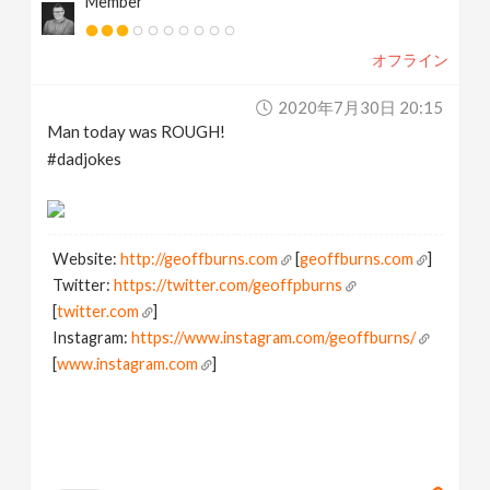
Member
オフライン
2020年7月30日 20:15
Man today was ROUGH!
#dadjokes
Website:
http://geoffburns.com
[
geoffburns.com
]
Twitter:
https://twitter.com/geoffpburns
[
twitter.com
]
Instagram:
https://www.instagram.com/geoffburns/
[
www.instagram.com
]