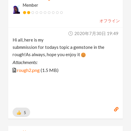
Member
オフライン
2020年7月30日 19:49
Hi all, here is my
submmission for todays topic a gemstone in the
rough!As always, hope you enjoy it
Attachments:
rough2.png
(1.5 MB)
5