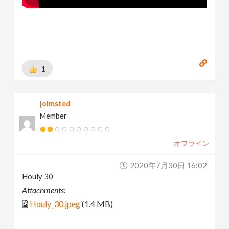
1
jolmsted
Member
オフライン
2020年7月30日 16:02
Houly 30
Attachments:
Houly_30.jpeg
(1.4 MB)