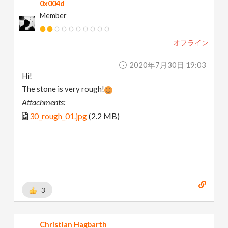
0x004d
Member
オフライン
2020年7月30日 19:03
Hi!
The stone is very rough!
Attachments:
30_rough_01.jpg
(2.2 MB)
3
Christian Hagbarth