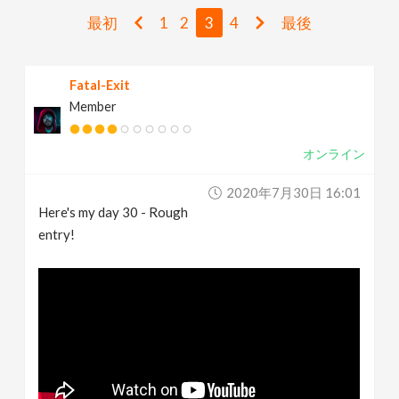
v
最初
1
2
3
4
最後
i
Fatal-Exit
Member
g
オンライン
a
2020年7月30日 16:01
t
Here's my day 30 - Rough
entry!
i
o
n