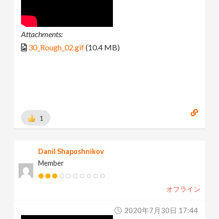
Attachments:
30_Rough_02.gif
(10.4 MB)
1
Danil Shaposhnikov
Member
オフライン
2020年7月30日 17:44