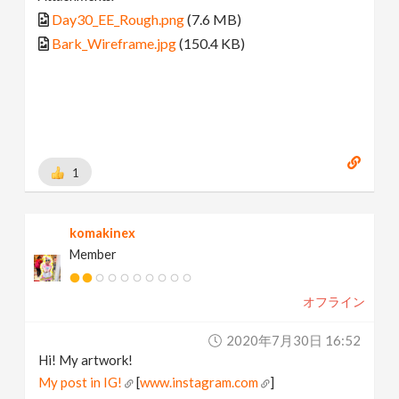
Day30_EE_Rough.png
(7.6 MB)
Bark_Wireframe.jpg
(150.4 KB)
1
komakinex
Member
オフライン
2020年7月30日 16:52
Hi! My artwork!
My post in IG!
[
www.instagram.com
]