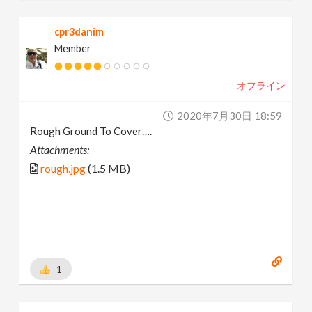
cpr3danim
Member
オフライン
2020年7月30日 18:59
Rough Ground To Cover….
Attachments:
rough.jpg
(1.5 MB)
1