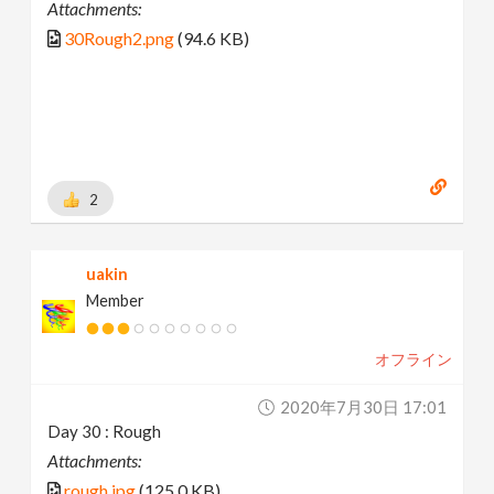
Attachments:
30Rough2.png
(94.6 KB)
2
uakin
Member
オフライン
2020年7月30日 17:01
Day 30 : Rough
Attachments:
rough.jpg
(125.0 KB)