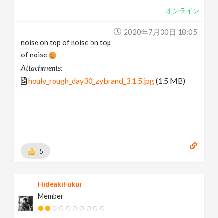
オンライン
2020年7月30日 18:05
noise on top of noise on top
of noise
Attachments:
houly_rough_day30_zybrand_3.1.5.jpg
(1.5 MB)
5
HideakiFukui
Member