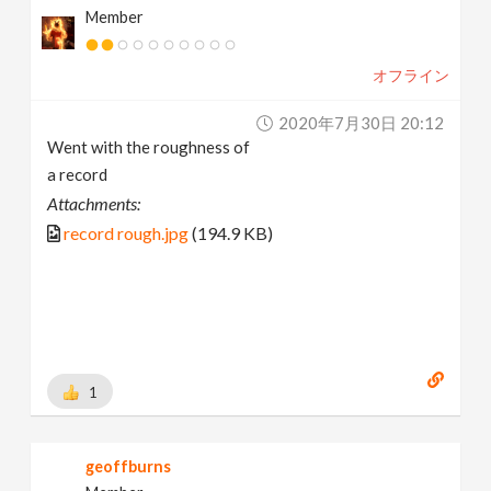
Member
オフライン
2020年7月30日 20:12
Went with the roughness of
a record
Attachments:
record rough.jpg
(194.9 KB)
1
geoffburns