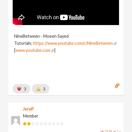
NineBetween - Moeen Sayed
Tutorials:
https://www.youtube.com/c/NineBetween
[
www.youtube.com
]
3
3
JereP
Member
オフライン