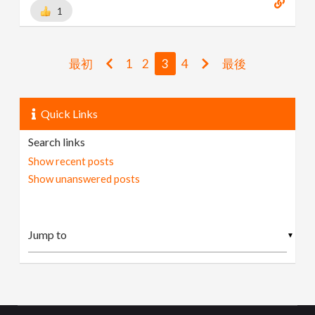
1
最初
1
2
3
4
最後
Quick Links
Search links
Show recent posts
Show unanswered posts
▼