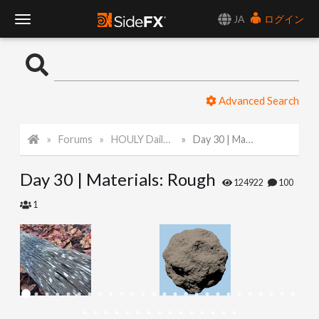
JA
ログイン
T
o
Advanced Search
g
Forums
HOULY Daily Challenge
Day 30 | Materials: Rough
g
Day 30 | Materials: Rough
l
124922
100
1
e
N
a