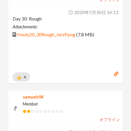
2020年7月30日 16:13
Day 30: Rough
Attachments:
Houly20_30Rough_JereP.png
(7.8 MB)
4
samuelr04
Member
オフライン