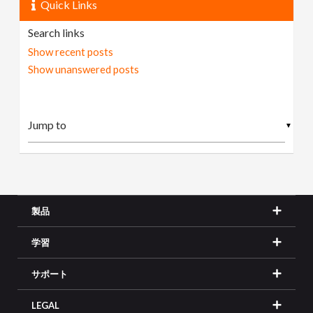
Quick Links
Search links
Show recent posts
Show unanswered posts
▼
製品
学習
サポート
LEGAL