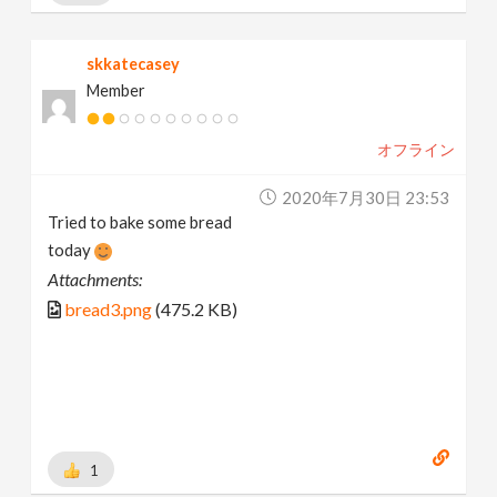
skkatecasey
Member
オフライン
2020年7月30日 23:53
Tried to bake some bread
today
Attachments:
bread3.png
(475.2 KB)
1