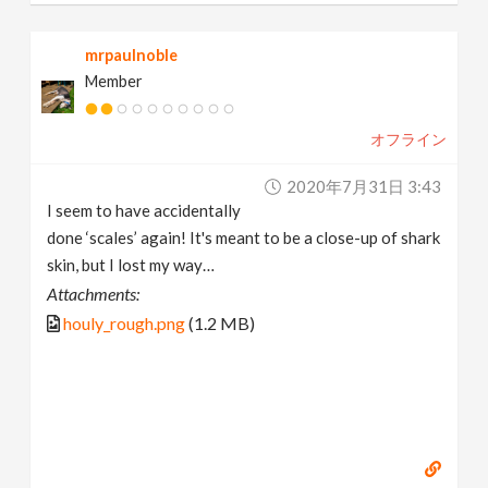
mrpaulnoble
Member
オフライン
2020年7月31日 3:43
I seem to have accidentally
done ‘scales’ again! It's meant to be a close-up of shark
skin, but I lost my way…
Attachments:
houly_rough.png
(1.2 MB)