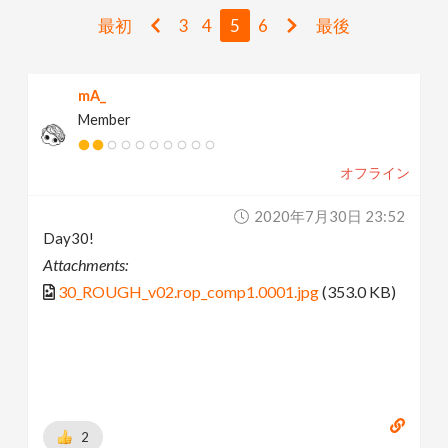
v
最初
3
4
5
6
最後
i
mA_
Member
g
オフライン
a
2020年7月30日 23:52
t
Day30!
Attachments:
i
30_ROUGH_v02.rop_comp1.0001.jpg
(353.0 KB)
o
n
2