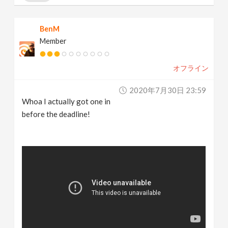
BenM
Member
オフライン
2020年7月30日 23:59
Whoa I actually got one in
before the deadline!