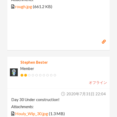
rough.jpg
(661.2 KB)
Stephen Bester
Member
オフライン
2020年7月31日 22:04
Day 30 Under construction!
Attachments:
Houly_Wip_30.jpg
(1.3 MB)