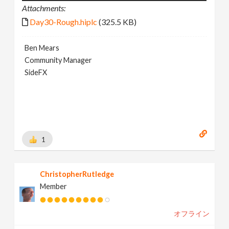
Attachments:
Day30-Rough.hiplc
(325.5 KB)
Ben Mears
Community Manager
SideFX
1
ChristopherRutledge
Member
オフライン