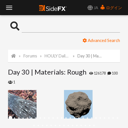
JA
ログイン
T
o
Advanced Search
g
Forums
HOULY Daily Challenge
Day 30 | Materials: Rough
g
Day 30 | Materials: Rough
l
126178
100
1
e
N
a