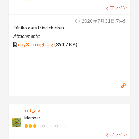
オフライン
2020年7月31日 7:46
Diniko eats fried chicken.
Attachments:
day30-rough.jpg
(394.7 KB)
ant_vfx
Member
オフライン