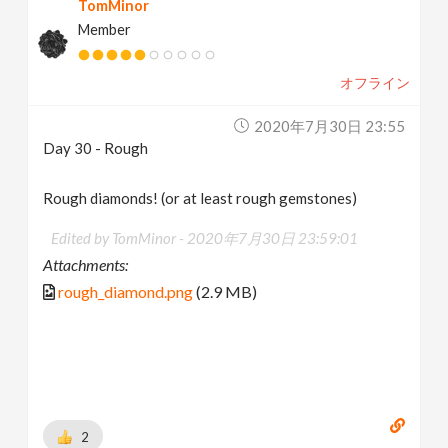
TomMinor
Member
オフライン
2020年7月30日 23:55
Day 30 - Rough
Rough diamonds! (or at least rough gemstones)
Edited by TomMinor -
2020年7月30日 23:59:01
Attachments:
rough_diamond.png
(2.9 MB)
2