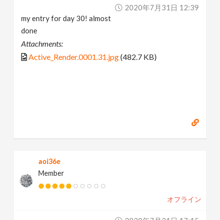
2020年7月31日 12:39
my entry for day 30! almost
done
Attachments:
Active_Render.0001.31.jpg
(482.7 KB)
aoi36e
Member
オフライン