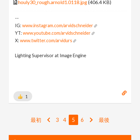
houly30_rough.arnold1.0118.jpg
(406.4 KB)
--
IG:
www.instagram.com/arvidschneider
YT:
www.youtube.com/arvidschneider
X:
www.twitter.com/arvidurs
Lighting Supervisor at Image Engine
1
最初
3
4
5
6
最後