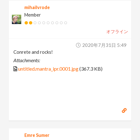
mihailvrode
Member
オフライン
2020年7月31日 5:49
Conrete and rocks!
Attachments:
untitled.mantra_ipr.0001.jpg
(367.3 KB)
Emre Sumer