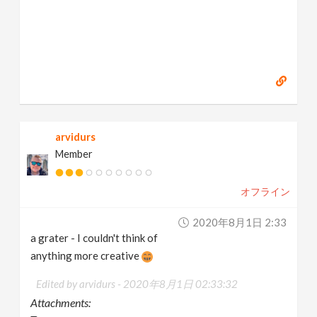
arvidurs
Member
オフライン
2020年8月1日 2:33
a grater - I couldn't think of
anything more creative
Edited by arvidurs -
2020年8月1日 02:33:32
Attachments: