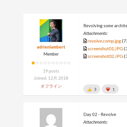
Revolving some archit
Attachments:
revolve.comp.jpg
(7
adrienlambert
screenshot01.JPG
(
Member
screenshot02.JPG
(
19 posts
Joined: 12月 2018
オフライン
3
1
Day 02 - Revolve
Attachments: