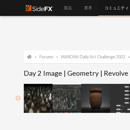
製品
業界
コミュニティ
Forums
MARDINI Daily Art Challenge 2022
Day 2 Image | Geometry | Revolve