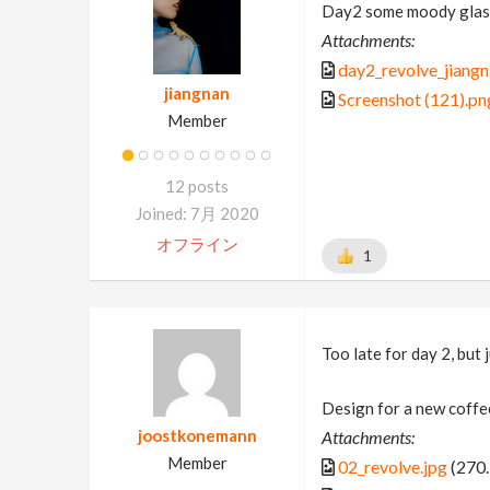
Day2 some moody glas
Attachments:
day2_revolve_jiangn
jiangnan
Screenshot (121).pn
Member
12 posts
Joined: 7月 2020
オフライン
1
Too late for day 2, but 
Design for a new coffee
joostkonemann
Attachments:
Member
02_revolve.jpg
(270.