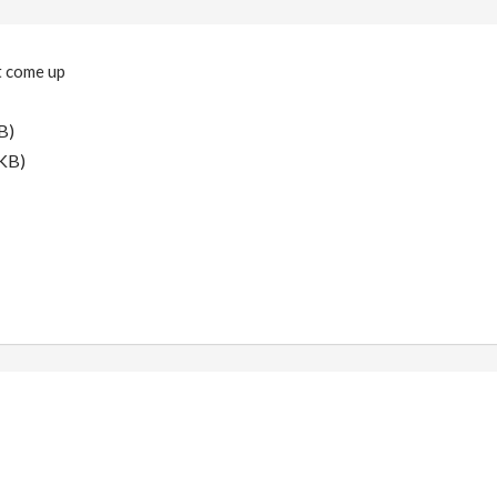
t come up
B)
KB)