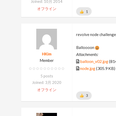
Joined: 10月 2014
オフライン
1
revolve node challenge 
Balloooon
HKim
Attachments:
Member
balloon_v02.jpg
(81
node.jpg
(305.9 KB)
5 posts
Joined: 3月 2020
オフライン
3