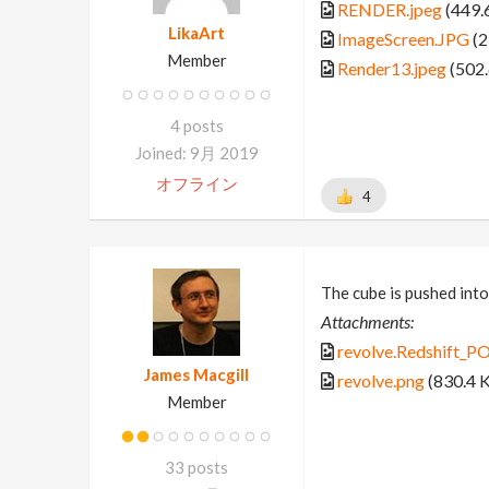
RENDER.jpeg
(449.
LikaArt
ImageScreen.JPG
(2
Member
Render13.jpeg
(502.
4 posts
Joined: 9月 2019
オフライン
4
The cube is pushed into
Attachments:
revolve.Redshift_PO
James Macgill
revolve.png
(830.4 
Member
33 posts