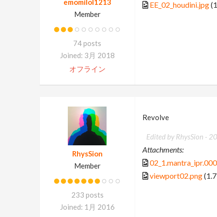
emomilol1213
EE_02_houdini.jpg
(1
Member
74 posts
Joined: 3月 2018
オフライン
Revolve
Edited by RhysSion -
2
Attachments:
RhysSion
02_1.mantra_ipr.00
Member
viewport02.png
(1.
233 posts
Joined: 1月 2016