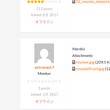
02_revolve_network
113 posts
Joined: 6月 2017
オフライン
Mardini
Attachments:
revolve.jpg
(209.5 K
astronaut7
revolveProof.jpg
(12
Member
5 posts
Joined: 2月 2017
オフライン