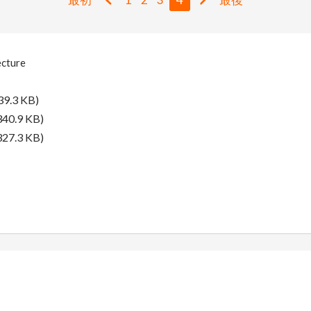
ecture
39.3 KB)
340.9 KB)
327.3 KB)