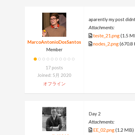
aparently my post didn
Attachments:
teste_21.png
(1.5 M
MarcoAntonioDosSantos
nodes_2.png
(670.8 
Member
17 posts
Joined: 5月 2020
オフライン
Day 2
Attachments:
EE_02.png
(1.2 MB)