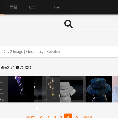
学習
サポート
Get
Day 2 Image | Geometry | Revolve
60424
71
1
最初
1
2
3
4
最後