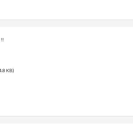
!!
4.8 KB)