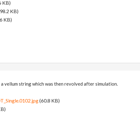
6 KB)
98.2 KB)
6 KB)
 a vellum string which was then revolved after simulation.
T_Single.0102.jpg
(60.8 KB)
KB)