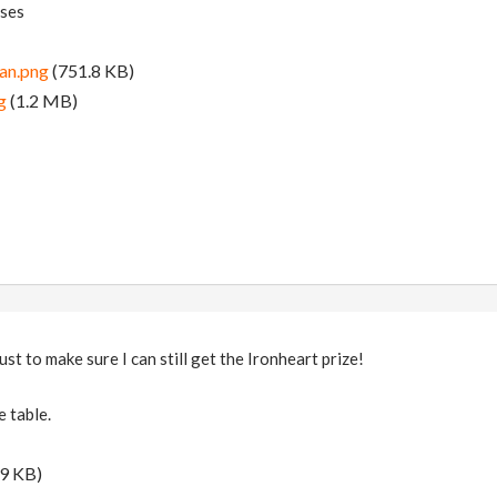
ses
an.png
(751.8 KB)
g
(1.2 MB)
just to make sure I can still get the Ironheart prize!
 table.
9 KB)