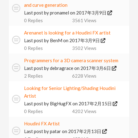
and curve generation
Last post by
pronamel
on 2017年3月9日
0
Replies
3561
Views
Arenanet is looking for a Houdini FX artist
Last post by
BenM
on 2017年3月9日
0
Replies
3502
Views
Programmers for a 3D camera scanner system
Last post by
debragrace
on 2017年3月6日
2
Replies
6228
Views
Looking for Senior Lighting/Shading Houdini
Artist
Last post by
BigHugFX
on 2017年2月15日
0
Replies
4202
Views
Houdini FX Artist
Last post by
patar
on 2017年2月13日