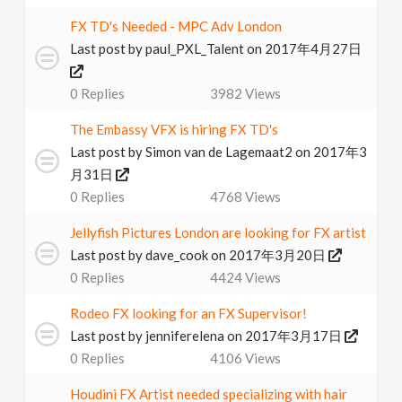
FX TD's Needed - MPC Adv London
Last post by
paul_PXL_Talent
on 2017年4月27日
0
Replies
3982
Views
The Embassy VFX is hiring FX TD's
Last post by
Simon van de Lagemaat2
on 2017年3
月31日
0
Replies
4768
Views
Jellyfish Pictures London are looking for FX artist
Last post by
dave_cook
on 2017年3月20日
0
Replies
4424
Views
Rodeo FX looking for an FX Supervisor!
Last post by
jenniferelena
on 2017年3月17日
0
Replies
4106
Views
Houdini FX Artist needed specializing with hair