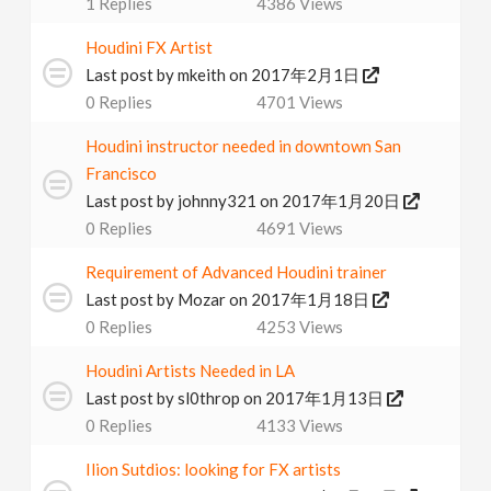
1
Replies
4386
Views
Houdini FX Artist
Last post by
mkeith
on 2017年2月1日
0
Replies
4701
Views
Houdini instructor needed in downtown San
Francisco
Last post by
johnny321
on 2017年1月20日
0
Replies
4691
Views
Requirement of Advanced Houdini trainer
Last post by
Mozar
on 2017年1月18日
0
Replies
4253
Views
Houdini Artists Needed in LA
Last post by
sl0throp
on 2017年1月13日
0
Replies
4133
Views
Ilion Sutdios: looking for FX artists