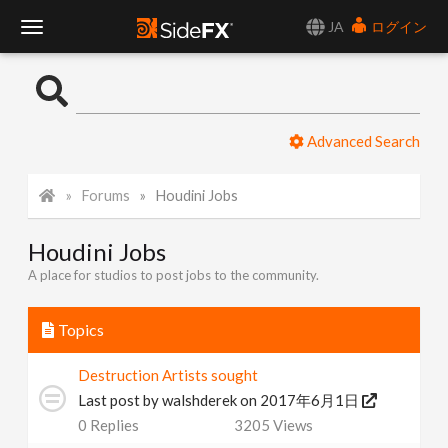
JA
ログイン
T
o
Advanced Search
g
Forums
Houdini Jobs
g
Houdini Jobs
l
A place for studios to post jobs to the community.
e
Topics
N
Destruction Artists sought
Last post by
walshderek
on 2017年6月1日
a
0
Replies
3205
Views