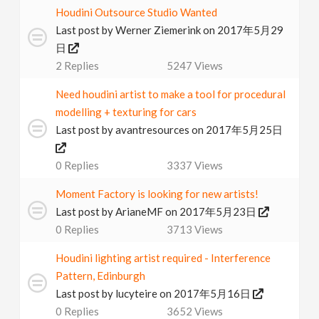
Houdini Outsource Studio Wanted
v
Last post by
Werner Ziemerink
on 2017年5月29
日
i
2
Replies
5247
Views
g
Need houdini artist to make a tool for procedural
modelling + texturing for cars
a
Last post by
avantresources
on 2017年5月25日
0
Replies
3337
Views
t
Moment Factory is looking for new artists!
i
Last post by
ArianeMF
on 2017年5月23日
0
Replies
3713
Views
o
Houdini lighting artist required - Interference
Pattern, Edinburgh
n
Last post by
lucyteire
on 2017年5月16日
0
Replies
3652
Views