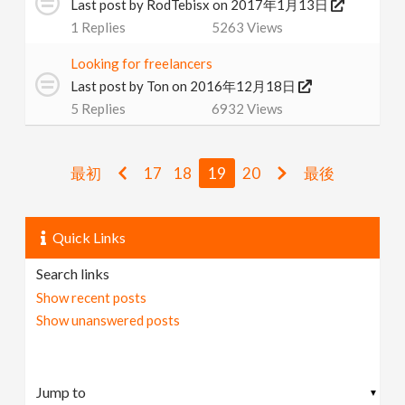
Last post by
RodTebisx
on 2017年1月13日
1
Replies
5263
Views
Looking for freelancers
Last post by
Ton
on 2016年12月18日
5
Replies
6932
Views
最初
17
18
19
20
最後
Quick Links
Search links
Show recent posts
Show unanswered posts
▼