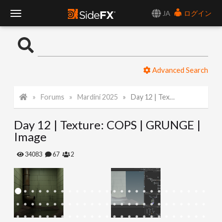
JA
ログイン
T
o
Advanced Search
g
Forums
Mardini 2025
Day 12 | Texture: COPS | GRUNGE | Image
g
Day 12 | Texture: COPS | GRUNGE |
l
Image
e
34083
67
2
N
a