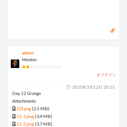
alexvr
Member
オフライン
2025年3月12日 20:55
Day 12 Grunge
Attachments:
12f.png
(2.5 MB)
12-1.png
(3.4 MB)
12-2.png
(3.7 MB)