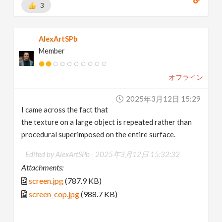
3
AlexArtSPb
Member
オフライン
2025年3月12日 15:29
I came across the fact that
the texture on a large object is repeated rather than
procedural superimposed on the entire surface.
Edited by AlexArtSPb -
2025年3月12日 15:32:32
Attachments:
screen.jpg
(787.9 KB)
screen_cop.jpg
(988.7 KB)