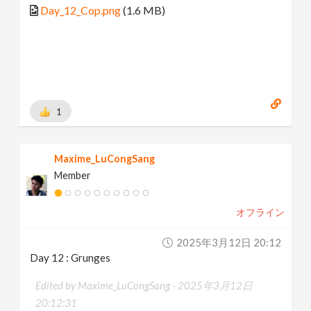
Day_12_Cop.png
(1.6 MB)
1
Maxime_LuCongSang
Member
オフライン
2025年3月12日 20:12
Day 12 : Grunges
Edited by Maxime_LuCongSang -
2025年3月12日
20:12:31