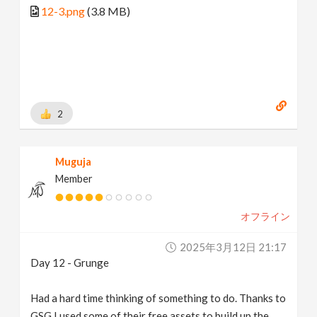
12-3.png
(3.8 MB)
2
Muguja
Member
オフライン
2025年3月12日 21:17
Day 12 - Grunge
Had a hard time thinking of something to do. Thanks to
GSG I used some of their free assets to build up the