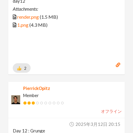
day12
Attachments:
render.png
(1.5 MB)
1.png
(4.3 MB)
2
PierrickOpitz
Member
オフライン
2025年3月12日 20:15
Day 12 : Grunge