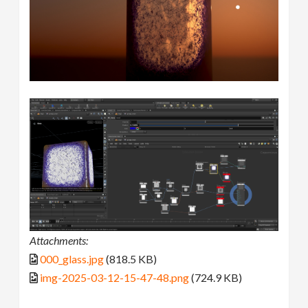
Attachments:
000_glass.jpg
(818.5 KB)
img-2025-03-12-15-47-48.png
(724.9 KB)