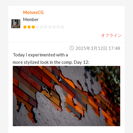
MoisesCG
Member
オフライン
2025年3月12日 17:48
Today I experimented with a
more stylized look in the comp. Day 12: