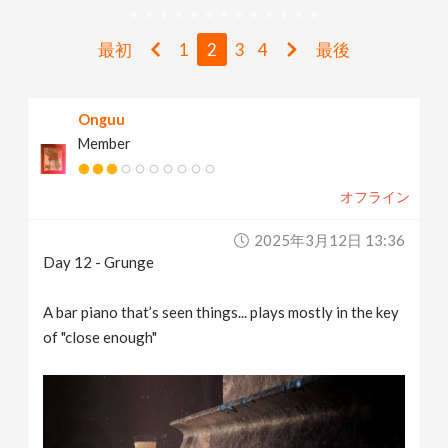
v
最初
1
2
3
4
最後
i
Onguu
g
Member
a
オフライン
t
2025年3月12日 13:36
Day 12 - Grunge
i
A bar piano that’s seen things... plays mostly in the key
of "close enough"
o
n