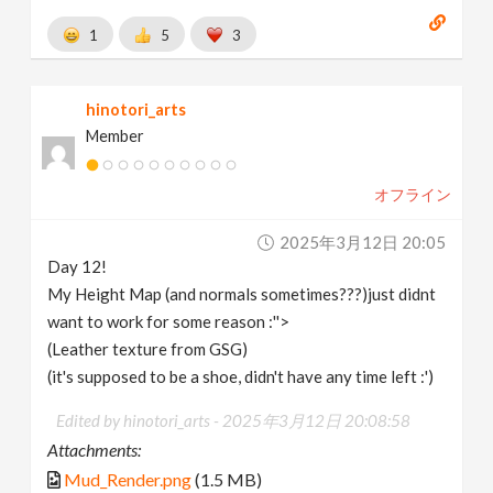
1
5
3
hinotori_arts
Member
オフライン
2025年3月12日 20:05
Day 12!
My Height Map (and normals sometimes???)just didnt
want to work for some reason :''>
(Leather texture from GSG)
(it's supposed to be a shoe, didn't have any time left :')
Edited by hinotori_arts -
2025年3月12日 20:08:58
Attachments:
Mud_Render.png
(1.5 MB)