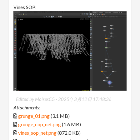
Vines SOP:
Edited by MoisesCG -
2025年3月12日 17:48:36
Attachments:
grunge_01.png
(3.1 MB)
grunge_cop_net.png
(1.6 MB)
vines_sop_net.png
(872.0 KB)