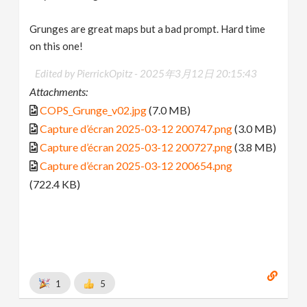
Grunges are great maps but a bad prompt. Hard time
on this one!
Edited by PierrickOpitz -
2025年3月12日 20:15:43
Attachments:
COPS_Grunge_v02.jpg
(7.0 MB)
Capture d’écran 2025-03-12 200747.png
(3.0 MB)
Capture d’écran 2025-03-12 200727.png
(3.8 MB)
Capture d’écran 2025-03-12 200654.png
(722.4 KB)
1
5