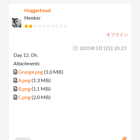
Hoggerhead
Member
オフライン
2025年3月12日 20:23
Day 12. Oh.
Attachments:
Grunge.png
(1.0 MB)
A.png
(1.3 MB)
B.png
(1.1 MB)
C.png
(2.0 MB)