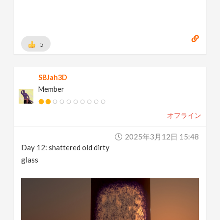
5
SBJah3D
Member
オフライン
2025年3月12日 15:48
Day 12: shattered old dirty
glass