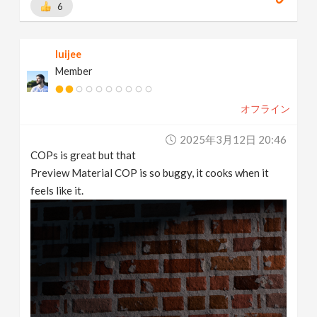
6
luijee
Member
オフライン
2025年3月12日 20:46
COPs is great but that
Preview Material COP is so buggy, it cooks when it
feels like it.