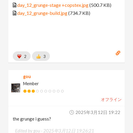
day_12_grunge-stage +copstex.jpg
(500.7 KB)
day_12_grunge-build.jpg
(734.7 KB)
2
3
gou
Member
オフライン
2025年3月12日 19:22
the grunge i guess?
Edited by gou -
2025年3月12日 19:26:21