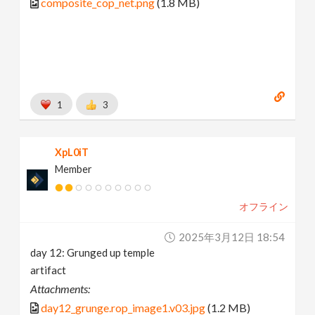
composite_cop_net.png
(1.8 MB)
1
3
XpL0iT
Member
オフライン
2025年3月12日 18:54
day 12: Grunged up temple
artifact
Attachments:
day12_grunge.rop_image1.v03.jpg
(1.2 MB)