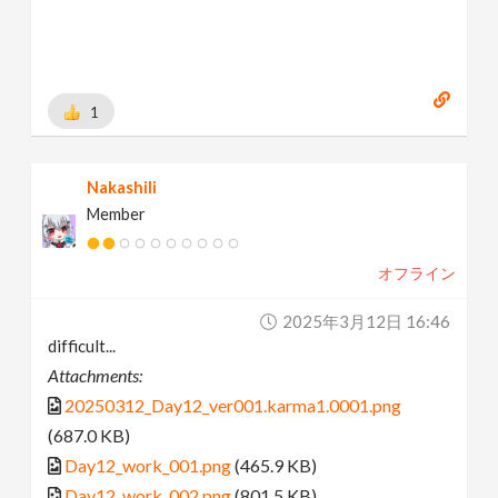
1
Nakashili
Member
オフライン
2025年3月12日 16:46
difficult...
Attachments:
20250312_Day12_ver001.karma1.0001.png
(687.0 KB)
Day12_work_001.png
(465.9 KB)
Day12_work_002.png
(801.5 KB)