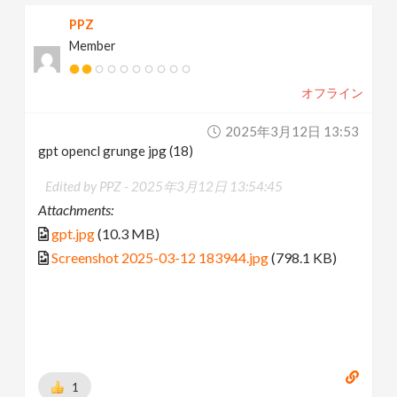
PPZ
Member
オフライン
2025年3月12日 13:53
gpt opencl grunge jpg (18)
Edited by PPZ -
2025年3月12日 13:54:45
Attachments:
gpt.jpg
(10.3 MB)
Screenshot 2025-03-12 183944.jpg
(798.1 KB)
1