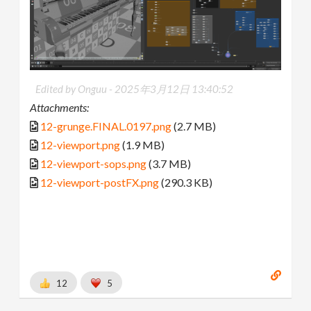
Edited by Onguu -
2025年3月12日 13:40:52
Attachments:
12-grunge.FINAL.0197.png
(2.7 MB)
12-viewport.png
(1.9 MB)
12-viewport-sops.png
(3.7 MB)
12-viewport-postFX.png
(290.3 KB)
12
5