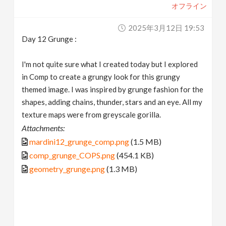
オフライン
2025年3月12日 19:53
Day 12 Grunge :
I'm not quite sure what I created today but I explored
in Comp to create a grungy look for this grungy
themed image. I was inspired by grunge fashion for the
shapes, adding chains, thunder, stars and an eye. All my
texture maps were from greyscale gorilla.
Attachments:
mardini12_grunge_comp.png
(1.5 MB)
comp_grunge_COPS.png
(454.1 KB)
geometry_grunge.png
(1.3 MB)