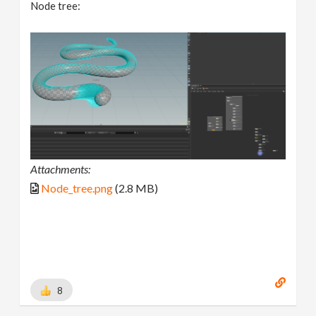
Node tree:
Attachments:
Node_tree.png
(2.8 MB)
8