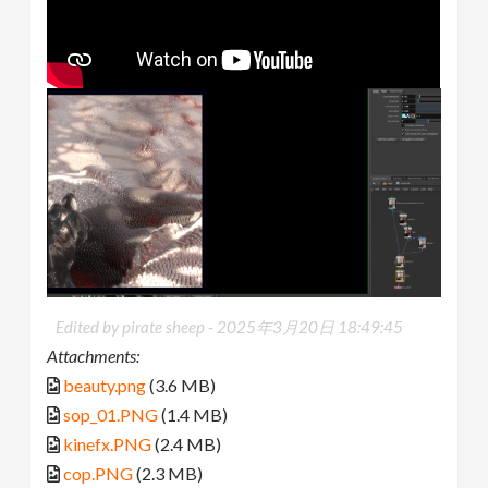
Edited by pirate sheep -
2025年3月20日 18:49:45
Attachments:
beauty.png
(3.6 MB)
sop_01.PNG
(1.4 MB)
kinefx.PNG
(2.4 MB)
cop.PNG
(2.3 MB)