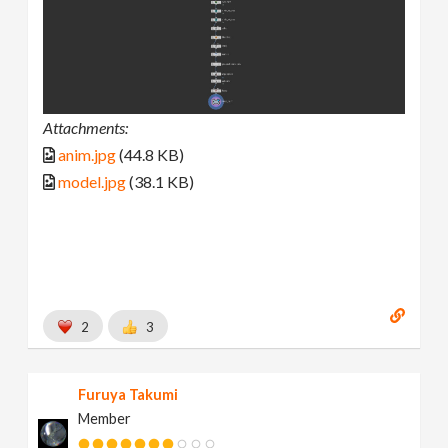
Attachments:
anim.jpg
(44.8 KB)
model.jpg
(38.1 KB)
2
3
Furuya Takumi
Member