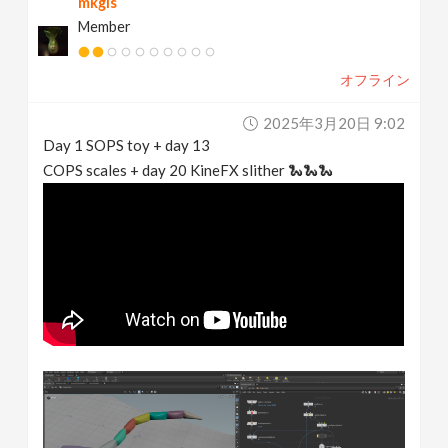
mkgis
Member
オフライン
2025年3月20日 9:02
Day 1 SOPS toy + day 13
COPS scales + day 20 KineFX slither 🐍🐍🐍