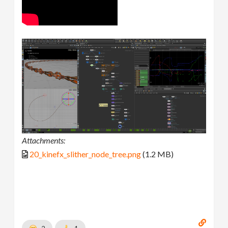
Attachments:
20_kinefx_slither_node_tree.png
(1.2 MB)