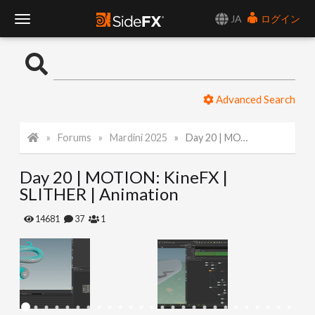
JA
ログイン
T
o
Advanced Search
g
Forums
Mardini 2025
Day 20 | MOTION: KineFX | SLITHER | Animation
g
Day 20 | MOTION: KineFX |
l
SLITHER | Animation
e
14681
37
1
N
a