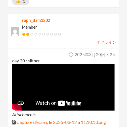
1
raph_dam1202
Member
オフライン
2025年3月20日 7:25
day 20 : slither
Attachments:
Capture d’écran, le 2025-03-12 à 11.10.13.png