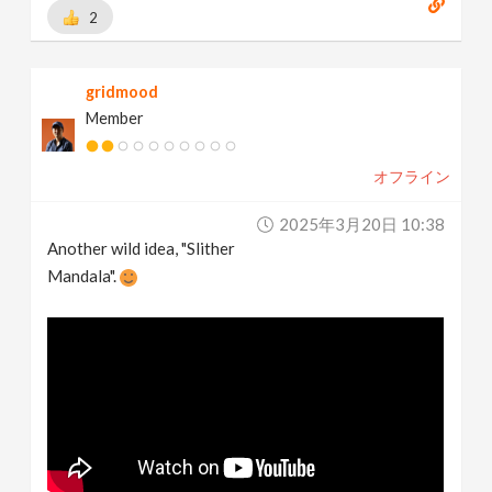
2
gridmood
Member
オフライン
2025年3月20日 10:38
Another wild idea, "Slither
Mandala".