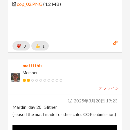
cop_02.PNG
(4.2 MB)
3
1
matttthis
Member
オフライン
2025年3月20日 19:23
Mardini day 20 : Slither
(reused the mat I made for the scales COP submission)