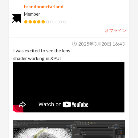
brandonmcfarland
Member
オフライン
2025年3月20日 16:43
I was excited to see the lens
shader working in XPU!