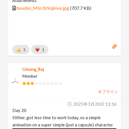
Attachments:
houdini_MbUSNqlmxx.jpg
(707.7 KB)
5
1
Umang_Raj
Member
オフライン
2025年3月20日 13:16
Day 20
Slither, got less time to work today, so a simple
animation on a super simple (just a capsule) character