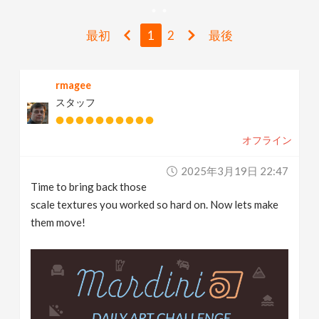
v
最初
1
2
最後
i
rmagee
g
スタッフ
a
オフライン
t
2025年3月19日 22:47
Time to bring back those
i
scale textures you worked so hard on. Now lets make
them move!
o
n