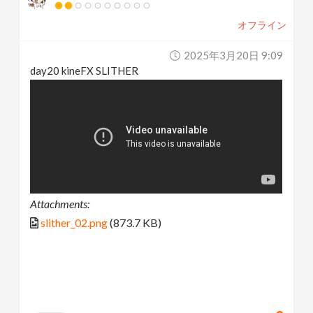
オフライン
2025年3月20日 9:09
day20 kineFX SLITHER
Attachments:
slither_02.png
(873.7 KB)