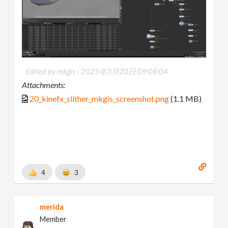
Edited by mkgis -
2025年3月20日 09:08:04
Attachments:
20_kinefx_slither_mkgis_screenshot.png
(1.1 MB)
4
3
merida
Member