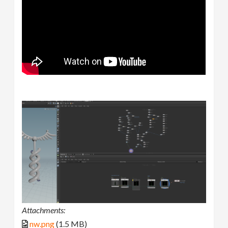
Attachments:
nw.png
(1.5 MB)