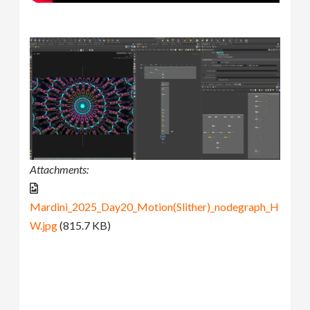
Attachments:
Mardini_2025_Day20_Motion(Slither)_nodegraph_H
W.jpg
(815.7 KB)