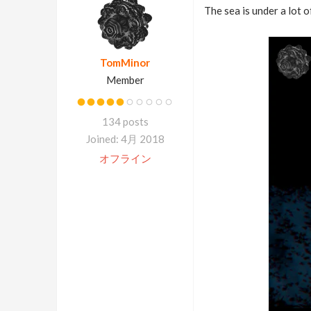
The sea is under a lot o
TomMinor
Member
134 posts
Joined: 4月 2018
オフライン