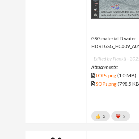
GSG material D water
HDRI GSG_HC009_A015
Edited by Plankti -
202
Attachments:
LOPs.png
(1.0 MB)
SOPs.png
(798.5 KB
3
2