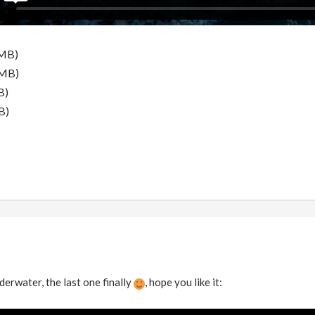
 MB)
 MB)
B)
B)
derwater, the last one finally
, hope you like it: