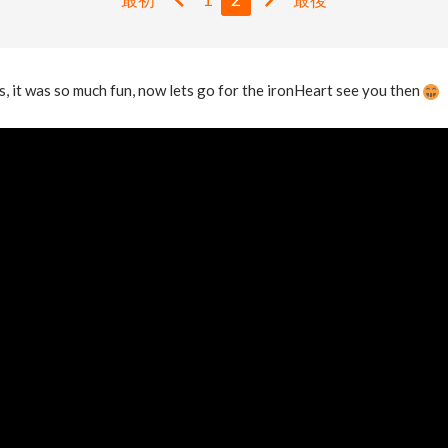
s, it was so much fun, now lets go for the ironHeart see you then