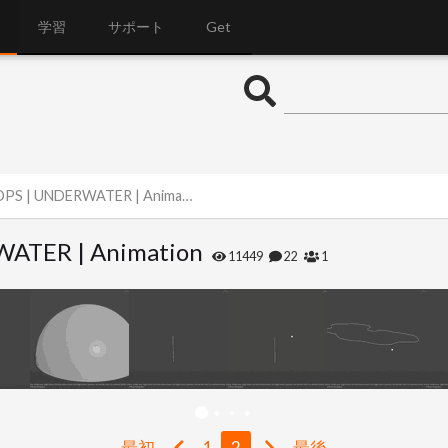
学習
サポート
Get
PS | UNDERWATER | Animation
WATER | Animation
11449
22
1
最初
1
2
最後