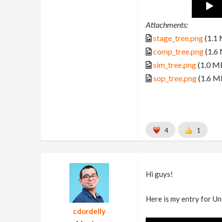
Attachments:
stage_tree.png
(1.1
comp_tree.png
(1.6
sim_tree.png
(1.0 M
sop_tree.png
(1.6 M
4
1
Hi guys!
Here is my entry for Un
cdordelly