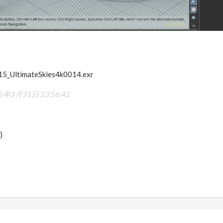
_UltimateSkies4k0014.exr
5年3月31日 23:56:42
)