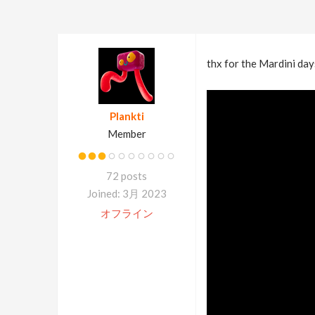
thx for the Mardini day
Plankti
Member
72 posts
Joined: 3月 2023
オフライン