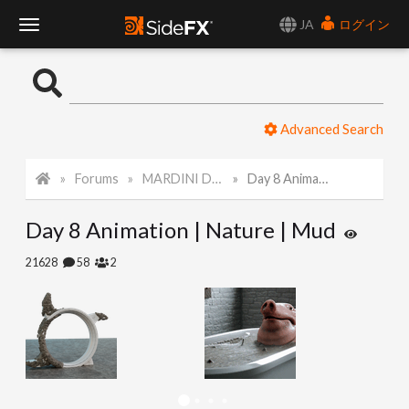
JA
ログイン
T
o
Advanced Search
g
Forums
MARDINI Daily Challenge 2021
Day 8 Animation | Nature | Mud
g
Day 8 Animation | Nature | Mud
l
21628
58
2
e
N
a