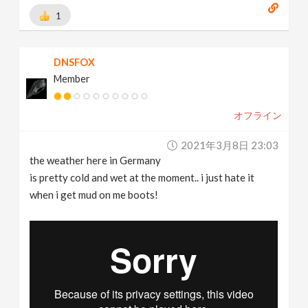
1
DNSFOX
Member
オフライン
2021年3月8日 23:03
the weather here in Germany
is pretty cold and wet at the moment.. i just hate it
when i get mud on me boots!