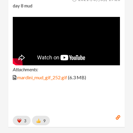
day 8 mud
Attachments:
mardini_mud_gif_252.gif
(6.3 MB)
3
9