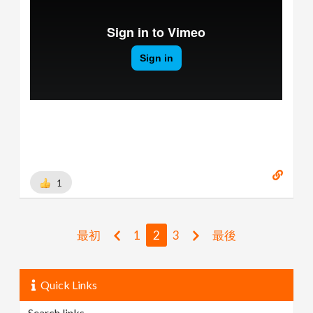
1
最初
1
2
3
最後
Quick Links
Search links