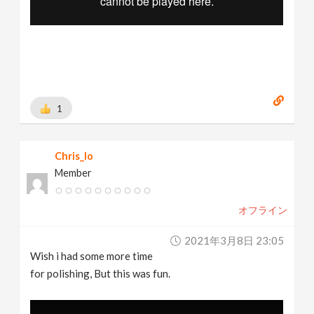
1
Chris_Io
Member
オフライン
2021年3月8日 23:05
Wish i had some more time
for polishing, But this was fun.