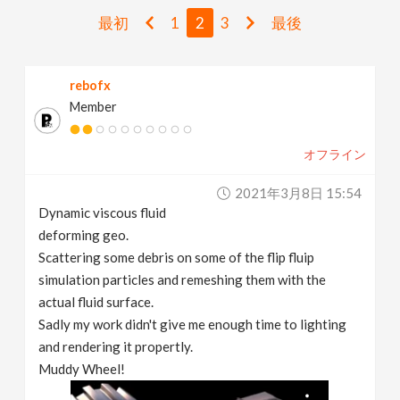
v
最初
1
2
3
最後
i
rebofx
Member
g
オフライン
a
2021年3月8日 15:54
t
Dynamic viscous fluid
deforming geo.
i
Scattering some debris on some of the flip fluip
simulation particles and remeshing them with the
actual fluid surface.
o
Sadly my work didn't give me enough time to lighting
and rendering it propertly.
n
Muddy Wheel!