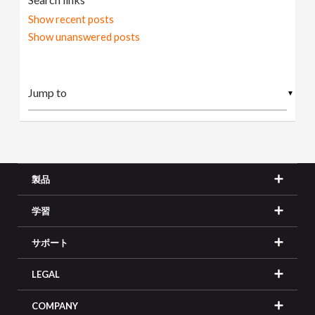
Show recent posts
Show unanswered posts
▼
製品
学習
サポート
LEGAL
COMPANY