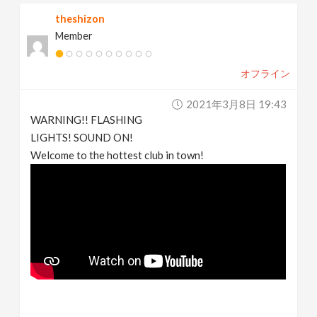
theshizon
Member
オフライン
2021年3月8日 19:43
WARNING!! FLASHING
LIGHTS! SOUND ON!
Welcome to the hottest club in town!