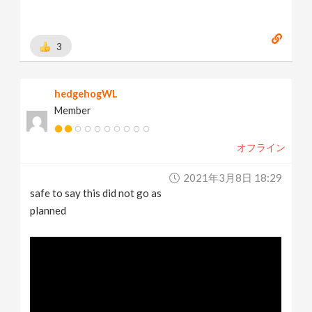
3
hedgehogWL
Member
オフライン
2021年3月8日 18:29
safe to say this did not go as
planned