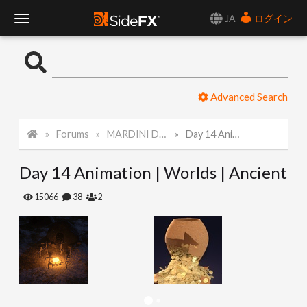
JA
ログイン
T
o
Advanced Search
g
Forums
MARDINI Daily Challenge 2021
Day 14 Animation | Worlds | Ancient
g
Day 14 Animation | Worlds | Ancient
l
15066
38
2
e
N
a