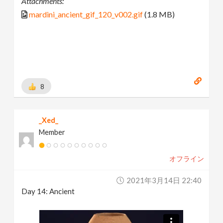
Attachments:
mardini_ancient_gif_120_v002.gif
(1.8 MB)
8
_Xed_
Member
オフライン
2021年3月14日 22:40
Day 14: Ancient