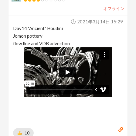
オフライン
2021年3月14日 15:29
Day14 "Ancient" Houdini
Jomon pottery
flow line and VDB advection
10