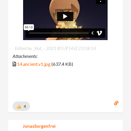
Edited by _Xed_ -
2021年3月14日 23:58:14
Attachments:
14.ancient.v1.jpg
(637.4 KB)
4
JonasSorgenfrei