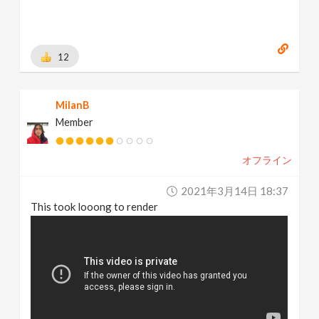
12
MilanB
Member
オフライン
2021年3月14日 18:37
This took looong to render