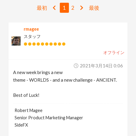
v
最初
1
2
最後
i
rmagee
スタッフ
g
オフライン
a
2021年3月14日 0:06
t
A new week brings a new
theme - WORLDS - and a new challenge - ANCIENT.
i
Best of Luck!
o
Robert Magee
Senior Product Marketing Manager
n
SideFX