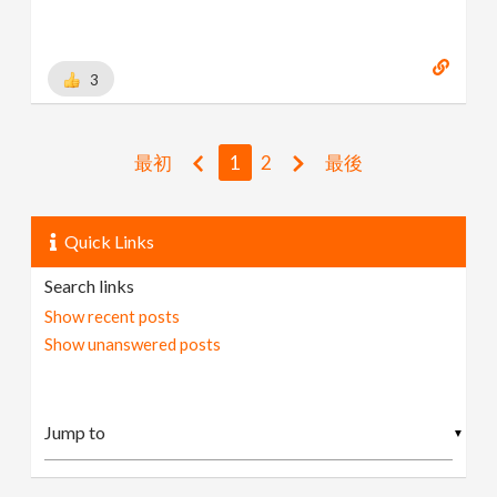
3
最初
1
2
最後
Quick Links
Search links
Show recent posts
Show unanswered posts
▼