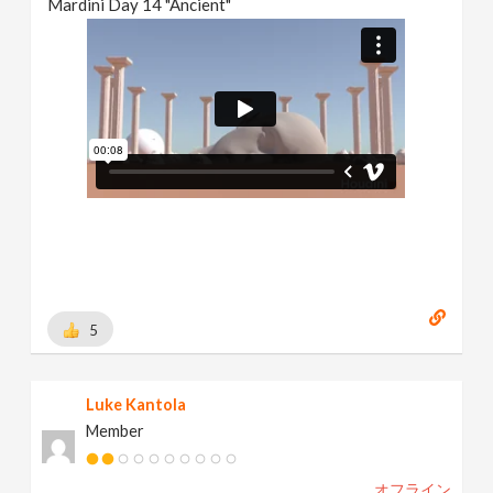
Mardini Day 14 "Ancient"
5
Luke Kantola
Member
オフライン