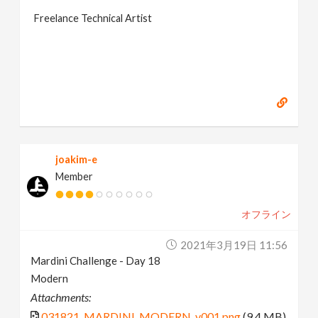
Freelance Technical Artist
joakim-e
Member
オフライン
2021年3月19日 11:56
Mardini Challenge - Day 18
Modern
Attachments:
031821_MARDINI_MODERN_v001.png
(9.4 MB)