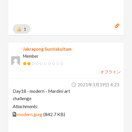
1
Jakrapong Suntiskultam
Member
オフライン
2021年3月19日 4:23
Day18 - modern - Mardini art
challenge
Attachments:
modern.jpeg
(842.7 KB)