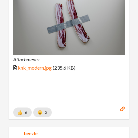
Attachments:
knk_modern.jpg
(235.6 KB)
6
3
beezle