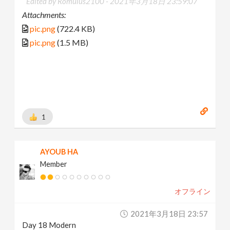
Edited by Romulus2100 -
2021年3月18日 23:59:07
Attachments:
pic.png
(722.4 KB)
pic.png
(1.5 MB)
1
AYOUB HA
Member
オフライン
2021年3月18日 23:57
Day 18 Modern