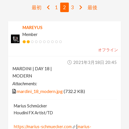
v
最初
1
2
3
最後
i
MAREYUS
Member
g
オフライン
a
2021年3月18日 20:45
t
MARDINI | DAY 18 |
MODERN
i
Attachments:
mardini_18_modern.jpg
(732.2 KB)
o
Marius Schmücker
Houdini FX Artist/TD
n
https://marius-schmuecker.com
[
marius-