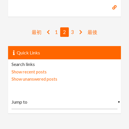
最初
1
2
3
最後
Quick Links
Search links
Show recent posts
Show unanswered posts
▼