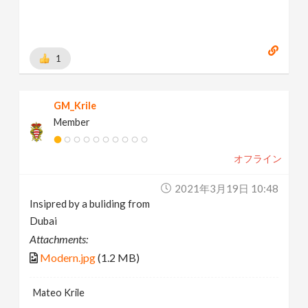
1
GM_Krile
Member
オフライン
2021年3月19日 10:48
Insipred by a buliding from
Dubai
Attachments:
Modern.jpg
(1.2 MB)
Mateo Krile