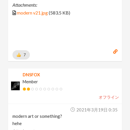
Attachments:
modern v21.jpg
(583.5 KB)
7
DNSFOX
Member
オフライン
2021年3月19日 0:35
modern art or something?
hehe