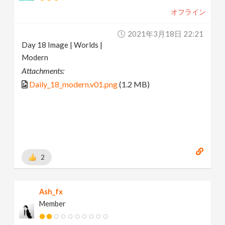
オフライン
2021年3月18日 22:21
Day 18 Image | Worlds |
Modern
Attachments:
Daily_18_modern.v01.png
(1.2 MB)
2
Ash_fx
Member