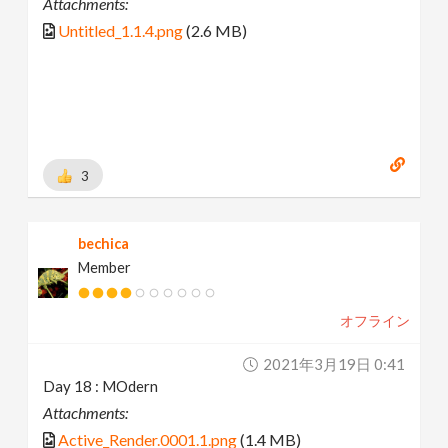
Attachments:
Untitled_1.1.4.png
(2.6 MB)
3
bechica
Member
オフライン
2021年3月19日 0:41
Day 18 : MOdern
Attachments:
Active_Render.0001.1.png
(1.4 MB)