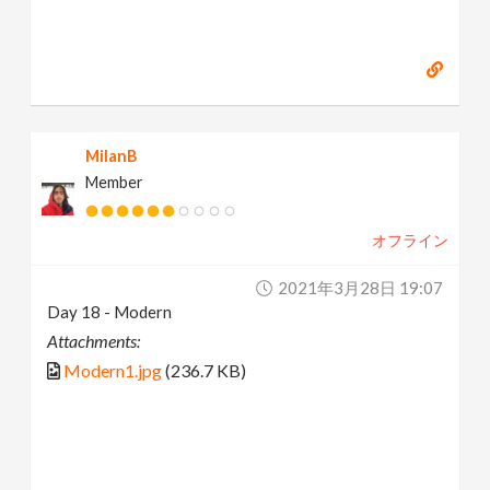
MilanB
Member
オフライン
2021年3月28日 19:07
Day 18 - Modern
Attachments:
Modern1.jpg
(236.7 KB)