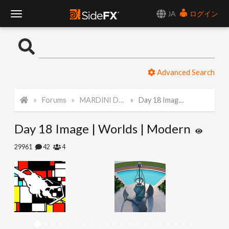
JA
ログイン
T
o
Advanced Search
g
Forums
MARDINI Daily Challenge 2021
Day 18 Image | Worlds | Modern
g
Day 18 Image | Worlds | Modern
l
29961
42
4
e
N
a