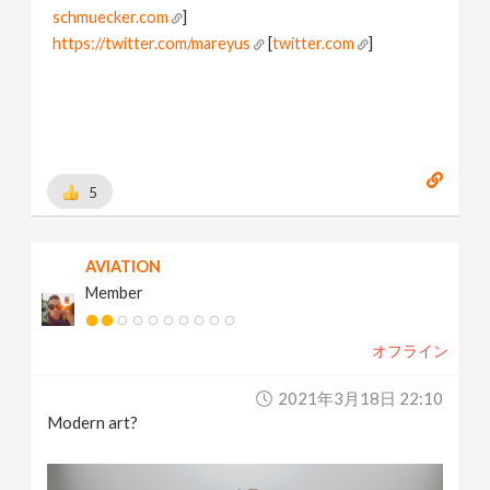
schmuecker.com
]
https://twitter.com/mareyus
[
twitter.com
]
https://www.instagram.com/mareyus/
[
www.instagram.com
]
https://www.linkedin.com/in/marius-schmuecker/
[
www.linkedin.com
]
https://gumroad.com/mareyus
[
gumroad.com
]
5
AVIATION
Member
オフライン
2021年3月18日 22:10
Modern art?