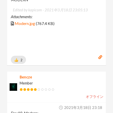
Edited by kapicom -
2021年3月18日 23:05:13
Attachments:
Modern.jpg
(767.4 KB)
2
Bencze
Member
オフライン
2021年3月18日 23:18