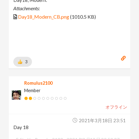
Day18, Modern:
Attachments:
Day18_Modern_CB.png
(1010.5 KB)
3
Romulus2100
Member
オフライン
2021年3月18日 23:51
Day 18