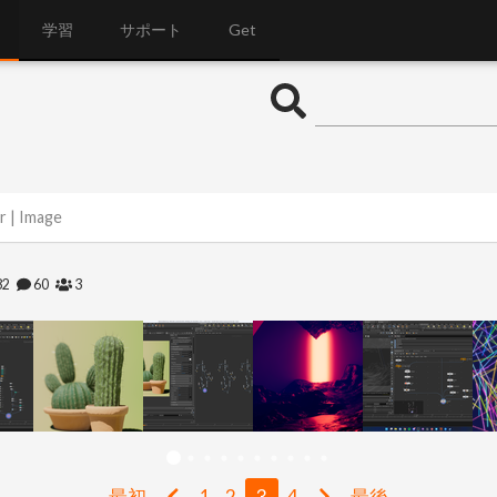
学習
サポート
Get
ar | Image
82
60
3
最初
1
2
3
4
最後