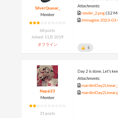
Attachments:
SilverQuasar_
render_2.png
(3.2 M
Member
Immagine 2023-03-
68 posts
Joined: 11月 2019
オフライン
5
Day 2 is done. Let's kee
Attachments:
mardiniDay2Linear_
Napai23
mardiniDay2Linear.
Member
31 posts