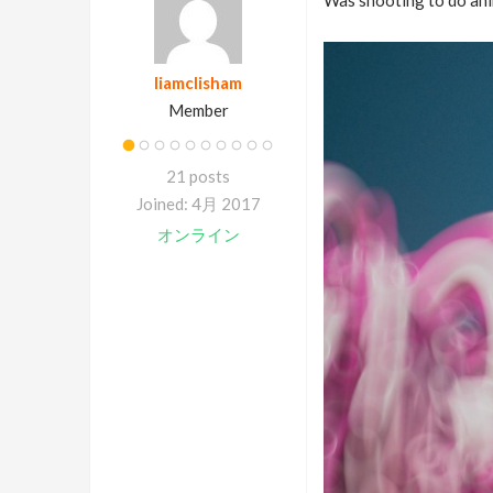
liamclisham
Member
21 posts
Joined: 4月 2017
オンライン