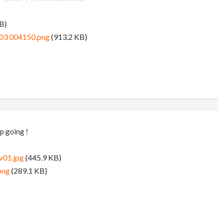
B)
03 004150.png
(913.2 KB)
p going !
v01.jpg
(445.9 KB)
png
(289.1 KB)