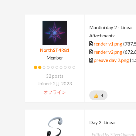
Mardini day 2 - Linear
Attachments:
render v1.png
(787.
NorthST4R81
render v2.png
(672.
Member
preuve day 2.png
(1
32 posts
Joined: 2月 2023
オフライン
4
Day 2: Linear
Edited by SilverQuasar_