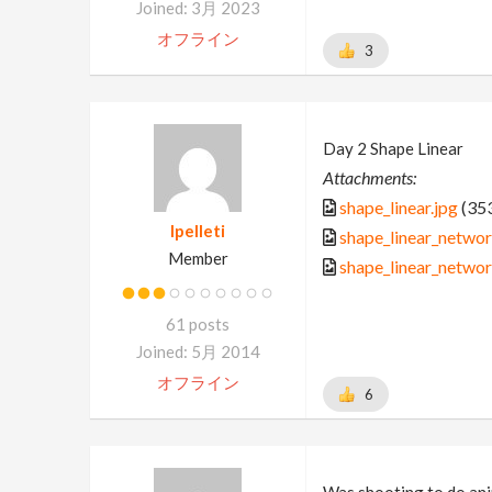
Joined: 3月 2023
オフライン
3
Day 2 Shape Linear
Attachments:
shape_linear.jpg
(353
lpelleti
shape_linear_networ
Member
shape_linear_networ
61 posts
Joined: 5月 2014
オフライン
6
Was shooting to do anima