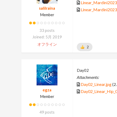
Linear_Mardini2023_
salilraina
Linear_Mardini2023_
Member
33 posts
Joined: 5月 2019
オフライン
2
Day02
Attachments:
Day02_Linear.jpg
(2
egza
Day02_Linear_Hip_C
Member
49 posts