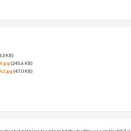
.3 KB)
k.jpg
(245.6 KB)
k2.jpg
(47.0 KB)
tion but got home too late to hit the deadline, so a single still it is