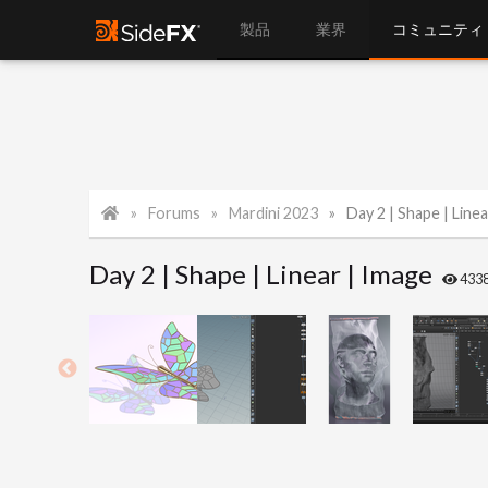
製品
業界
コミュニティ
Forums
Mardini 2023
Day 2 | Shape | Line
Day 2 | Shape | Linear | Image
433