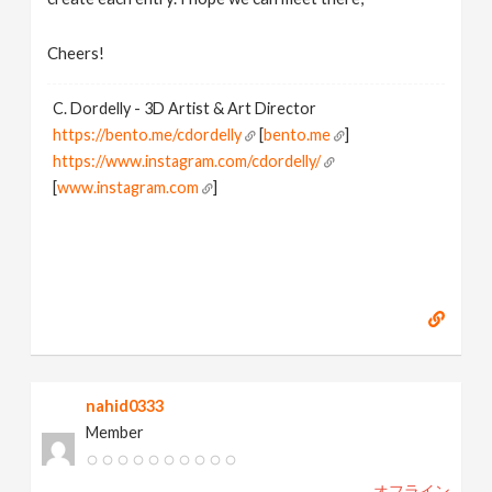
Cheers!
C. Dordelly - 3D Artist & Art Director
https://bento.me/cdordelly
[
bento.me
]
https://www.instagram.com/cdordelly/
[
www.instagram.com
]
nahid0333
Member
オフライン