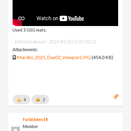
Used 3 GSG mats.
Edited by dweyel -
2025年3月2日 22:38:22
Attachments:
Mardini_2025_Day02_Viewport.JPG
(454.0 KB)
4
2
forbidden14
Member