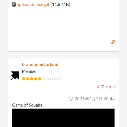
openandclose.gif
(11.8 MB)
brandonmcfarland
Member
オフライン
2025年3月2日 20:44
Game of Squabs