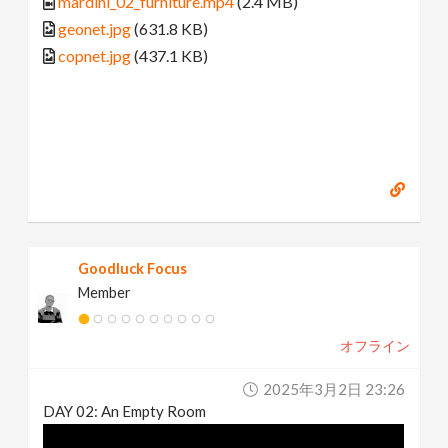
mardini_02_furniture.mp4
(2.4 MB)
geonet.jpg
(631.8 KB)
copnet.jpg
(437.1 KB)
Goodluck Focus
Member
オフライン
2025年3月2日 23:26
DAY 02: An Empty Room