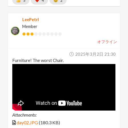
5
4
2
LeePetrl
Member
オフライン
2025年3月2日 21:30
Furniture! The worst Chair.
Attachments:
day02.JPG
(180.3 KB)