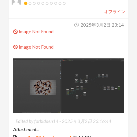
オフライン
2025年3月2日 23:14
Image Not Found
Image Not Found
Edited by forbidden14 -
2025年3月2日 23:16:44
Attachments: