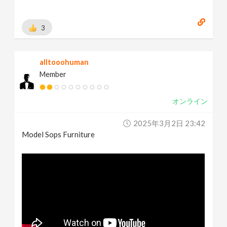
3
alltooohuman
Member
オンライン
2025年3月2日 23:42
Model Sops Furniture