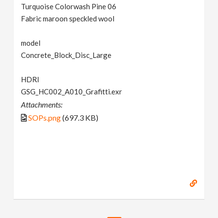
Turquoise Colorwash Pine 06
Fabric maroon speckled wool
model
Concrete_Block_Disc_Large
HDRI
GSG_HC002_A010_Grafitti.exr
Attachments:
SOPs.png
(697.3 KB)