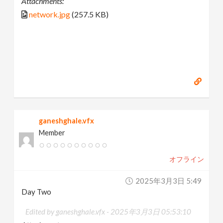
Attachments:
network.jpg
(257.5 KB)
ganeshghale.vfx
Member
オフライン
2025年3月3日 5:49
Day Two
Edited by ganeshghale.vfx -
2025年3月3日 05:53:10