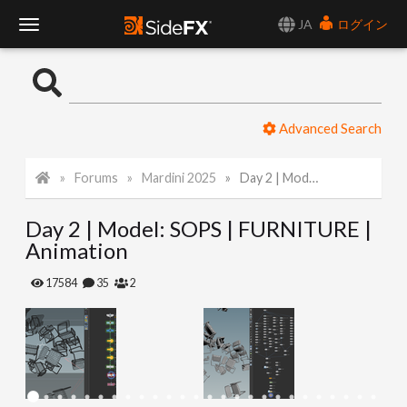
JA
ログイン
T
o
Advanced Search
g
Forums
Mardini 2025
Day 2 | Model: SOPS | FURNITURE | Animation
g
Day 2 | Model: SOPS | FURNITURE |
l
Animation
e
17584
35
2
N
a