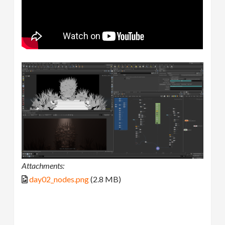
Attachments:
day02_nodes.png
(2.8 MB)