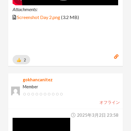
Attachments:
Screenshot Day 2.png
(3.2 MB)
2
gokhancanitez
Member
オフライン
2025年3月2日 23:58