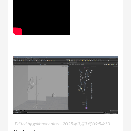
Edited by gokhancanitez -
2025年3月3日 09:54:23