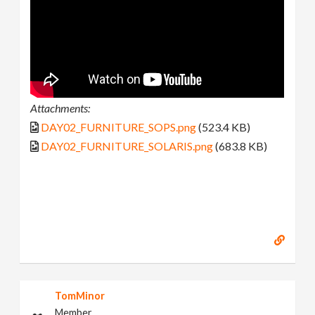
Attachments:
DAY02_FURNITURE_SOPS.png
(523.4 KB)
DAY02_FURNITURE_SOLARIS.png
(683.8 KB)
TomMinor
Member