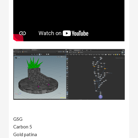
GSG
Carbon 5
Gold patina