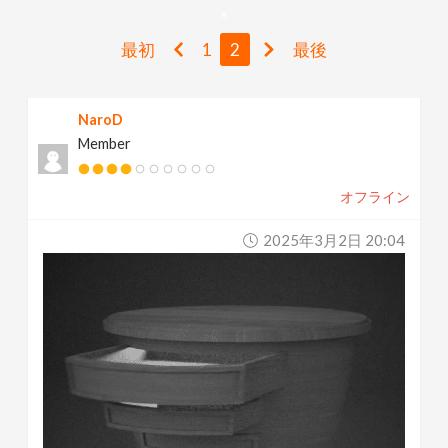
v
最初
1
2
最後
i
NaroD
g
Member
a
オフライン
t
2025年3月2日 20:04
i
o
n