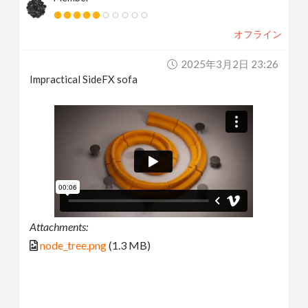
オフライン
2025年3月2日 23:26
Impractical SideFX sofa
Attachments:
node_tree.png
(1.3 MB)