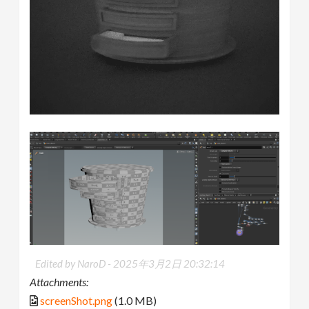
Edited by NaroD -
2025年3月2日 20:32:14
Attachments:
screenShot.png
(1.0 MB)