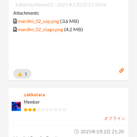
Edited by MoisesCG -
2025年3月2日 21:10:56
Attachments:
mardini_02_sop.png
(3.6 MB)
mardini_02_stage.png
(4.2 MB)
1
zakkatara
Member
オフライン
2025年3月2日 21:20