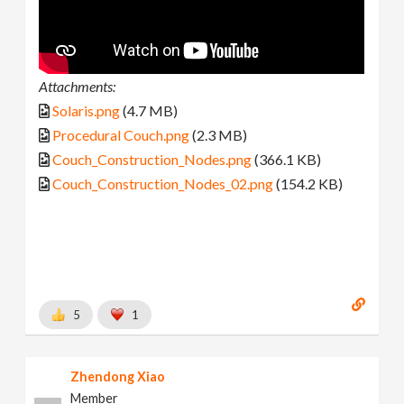
Attachments:
Solaris.png
(4.7 MB)
Procedural Couch.png
(2.3 MB)
Couch_Construction_Nodes.png
(366.1 KB)
Couch_Construction_Nodes_02.png
(154.2 KB)
5
1
Zhendong Xiao
Member