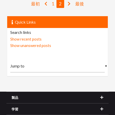
最初
1
2
最後
Quick Links
Search links
Show recent posts
Show unanswered posts
▼
製品
学習