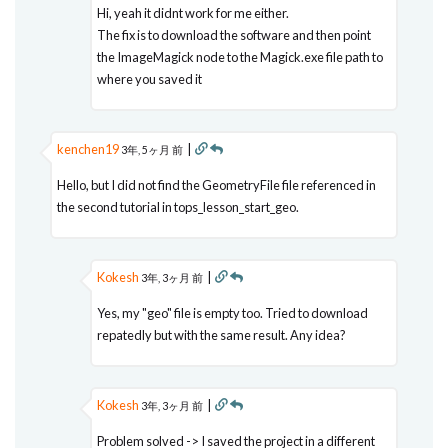
Hi, yeah it didnt work for me either.
The fix is to download the software and then point
the ImageMagick node to the Magick.exe file path to
where you saved it
kenchen19
|
3年, 5ヶ月 前
Hello, but I did not find the GeometryFile file referenced in
the second tutorial in tops_lesson_start_geo.
Kokesh
|
3年, 3ヶ月 前
Yes, my "geo" file is empty too. Tried to download
repatedly but with the same result. Any idea?
Kokesh
|
3年, 3ヶ月 前
Problem solved -> I saved the project in a different