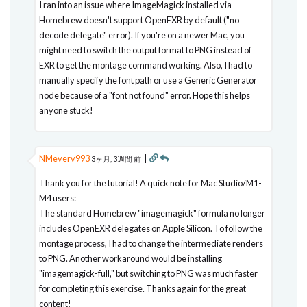
I ran into an issue where ImageMagick installed via
Homebrew doesn't support OpenEXR by default ("no
decode delegate" error). If you're on a newer Mac, you
might need to switch the output format to PNG instead of
EXR to get the montage command working. Also, I had to
manually specify the font path or use a Generic Generator
node because of a "font not found" error. Hope this helps
anyone stuck!
NMeverv993
|
3ヶ月, 3週間 前
Thank you for the tutorial! A quick note for Mac Studio/M1-
M4 users:
The standard Homebrew "imagemagick" formula no longer
includes OpenEXR delegates on Apple Silicon. To follow the
montage process, I had to change the intermediate renders
to PNG. Another workaround would be installing
"imagemagick-full," but switching to PNG was much faster
for completing this exercise. Thanks again for the great
content!