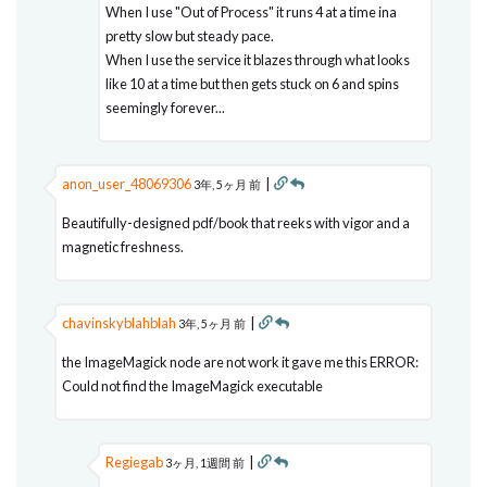
When I use "Out of Process" it runs 4 at a time ina
pretty slow but steady pace.
When I use the service it blazes through what looks
like 10 at a time but then gets stuck on 6 and spins
seemingly forever...
anon_user_48069306
|
3年, 5ヶ月 前
Beautifully-designed pdf/book that reeks with vigor and a
magnetic freshness.
chavinskyblahblah
|
3年, 5ヶ月 前
the ImageMagick node are not work it gave me this ERROR:
Could not find the ImageMagick executable
Regiegab
|
3ヶ月, 1週間 前