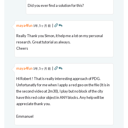
Did you ever find a solution for this?
maya4fun
|
1年, 5ヶ月 前
Really Thank you Simon, it help me a lot on my personal
research. Great tutorial as always.
Cheers
maya4fun
|
1年, 5ヶ月 前
Hi Robert ! That is really interesting approach of PDG.
Unfortunatly for me when I apply a red geo on the file (It is in
the second video at 2m30), I play but no block of the city
have this red color object in ANY blocks. Any help will be
appreciate thank you.
Emmanuel