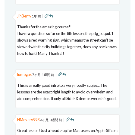
JinBerry
|
1年 前
Thanks for the amazing course!!
I have a question so far on the 8th lesson, the pdg_output.1
shows a red warning sign, which means the street can't be
viewed with the city buildings together, does any one knows
how to fix it? Many Thanks!!
lumogas
|
7ヶ月, 1週間 前
This is a really good intro to a very noodly subject. The
lessons are the exact right length to avoid overwhelm and
aid comprehension. If only all SideFX demos were this good.
NMeverv993
|
3ヶ月, 3週間 前
Great lesson! Just a heads-up for Mac users on Apple Silicon: