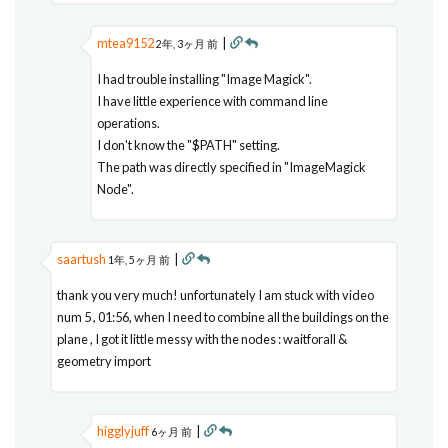
mtea9152
|
2年, 3ヶ月 前
I had trouble installing "Image Magick".
I have little experience with command line
operations.
I don't know the "$PATH" setting.
The path was directly specified in "ImageMagick
Node".
saartush
|
1年, 5ヶ月 前
thank you very much! unfortunately I am stuck with video
num 5 , 01:56, when I need to combine all the buildings on the
plane , I got it little messy with the nodes : waitforall &
geometry import
higglyjuff
|
6ヶ月 前