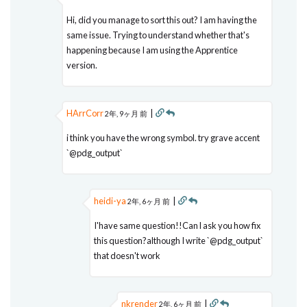
Hi, did you manage to sort this out? I am having the
same issue. Trying to understand whether that's
happening because I am using the Apprentice
version.
HArrCorr
|
2年, 9ヶ月 前
i think you have the wrong symbol. try grave accent
`@pdg_output`
heidi-ya
|
2年, 6ヶ月 前
I'have same question!!Can l ask you how fix
this question?although I write `@pdg_output`
that doesn't work
nkrender
|
2年, 6ヶ月 前