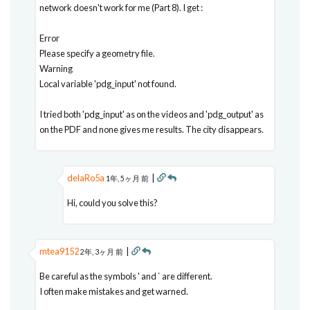
network doesn't work for me (Part 8). I get :
Error
Please specify a geometry file.
Warning
Local variable 'pdg_input' not found.
I tried both 'pdg_input' as on the videos and 'pdg_output' as
on the PDF and none gives me results. The city disappears.
delaRo5a
|
1年, 5ヶ月 前
Hi, could you solve this?
mtea9152
|
2年, 3ヶ月 前
Be careful as the symbols ' and ` are different.
I often make mistakes and get warned.