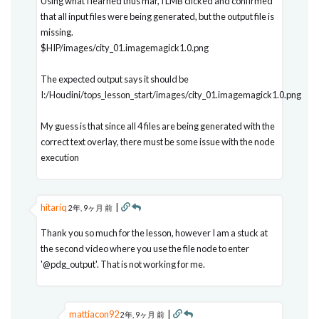
Using what I learned thus mar, I LMB clicked and confirmed
that all input files were being generated, but the output file is
missing.
$HIP/images/city_01.imagemagick1.0.png
The expected output says it should be
I:/Houdini/tops_lesson_start/images/city_01.imagemagick1.0.png
My guess is that since all 4 files are being generated with the
correct text overlay, there must be some issue with the node
execution
hitariq
|
2年, 9ヶ月 前
Thank you so much for the lesson, however I am a stuck at
the second video where you use the file node to enter
'@pdg_output'. That is not working for me.
mattiacon92
|
2年, 9ヶ月 前