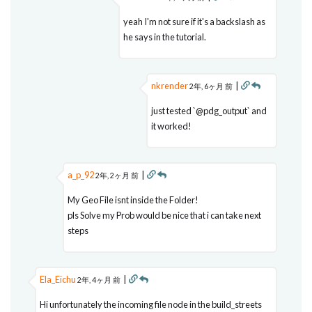
yeah I'm not sure if it's a backslash as
he says in the tutorial.
nkrender
|
2年, 6ヶ月 前
just tested `@pdg_output` and
it worked!
a_p_92
|
2年, 2ヶ月 前
My Geo File isnt inside the Folder!
pls Solve my Prob would be nice that i can take next
steps
Ela_Eichu
|
2年, 4ヶ月 前
Hi unfortunately the incoming file node in the build_streets