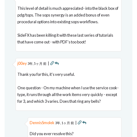
This level of detail is much appreciated- into the black box of
pdg/tops. The sops synergy is an added bonus of even
procedural options into existing sops workflows.
SideFX has been killing it with these last series of tutorials
that have come out - with PDF’s too boot!
j00ey
|
3年, 5ヶ月 前
Thank you for this, it's very useful.
One question - On my machine when I use the service cook-
type, it runs through all the work items very quickly - except
for 3, and which 3 varies. Does that ring any bells?
DennisSmolek
|
3年, 1ヶ月 前
Did you ever resolve this?