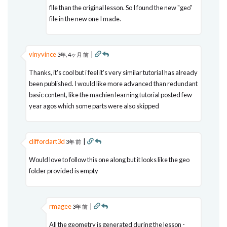
file than the original lesson. So I found the new "geo"
file in the new one I made.
vinyvince
|
3年, 4ヶ月 前
Thanks, it's cool but i feel it's very similar tutorial has already
been published. I would like more advanced than redundant
basic content, like the machien learning tutorial posted few
year agos which some parts were also skipped
cliffordart3d
|
3年 前
Would love to follow this one along but it looks like the geo
folder provided is empty
rmagee
|
3年 前
All the geometry is generated during the lesson -