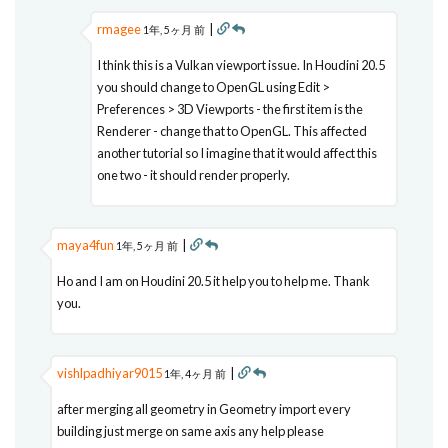
rmagee
|
1年, 5ヶ月 前
I think this is a Vulkan viewport issue. In Houdini 20.5
you should change to OpenGL using Edit >
Preferences > 3D Viewports - the first item is the
Renderer - change that to OpenGL. This affected
another tutorial so I imagine that it would affect this
one two - it should render properly.
maya4fun
|
1年, 5ヶ月 前
Ho and I am on Houdini 20.5 it help you to help me. Thank
you.
vishlpadhiyar9015
|
1年, 4ヶ月 前
after merging all geometry in Geometry import every
building just merge on same axis any help please