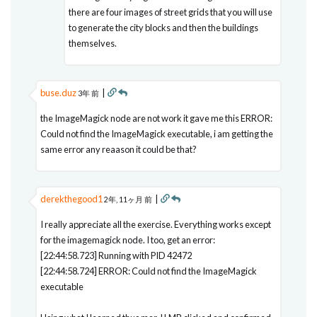
there are four images of street grids that you will use
to generate the city blocks and then the buildings
themselves.
buse.duz
|
3年 前
the ImageMagick node are not work it gave me this ERROR:
Could not find the ImageMagick executable, i am getting the
same error any reaason it could be that?
derekthegood1
|
2年, 11ヶ月 前
I really appreciate all the exercise. Everything works except
for the imagemagick node. I too, get an error:
[22:44:58.723] Running with PID 42472
[22:44:58.724] ERROR: Could not find the ImageMagick
executable