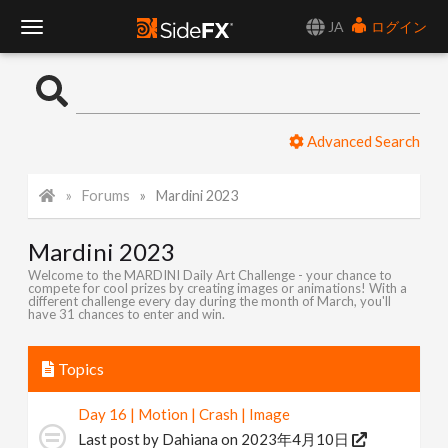
JA
ログイン
T
o
Advanced Search
g
Forums
Mardini 2023
g
Mardini 2023
l
Welcome to the MARDINI Daily Art Challenge - your chance to
compete for cool prizes by creating images or animations! With a
different challenge every day during the month of March, you'll
e
have 31 chances to enter and win.
N
Topics
Day 16 | Motion | Crash | Image
a
Last post by
Dahiana
on 2023年4月10日