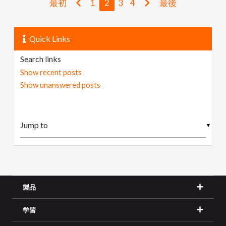
最初
1
2
3
4
最後
Quick Links
Search links
Show recent posts
Show unanswered posts
▼
製品
学習