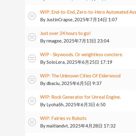
WIP: End-to-End, Zero-to-Hero Automated Ass
By
JustinCrapse
,
2025年7月14日 1:07
Just over 24 hours to go!
By
rmagee
,
2025年7月13日 23:04
WIP - Skywoods. Or weightless conctere.
By
SoloLera
,
2025年6月25日 17:19
WIP: The Unknown Cities Of Elderwood
By
dbaciu
,
2025年6月5日 9:37
WIP: Rock Generator for Unreal Engine.
By
LyohaSh
,
2025年6月3日 6:50
WIP: Fairies vs Robots
By
maitlandvt
,
2025年4月28日 17:32