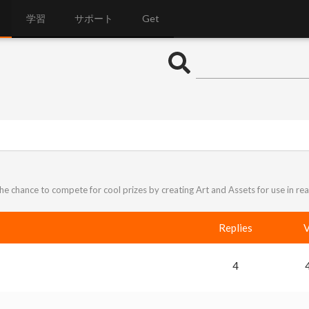
学習
サポート
Get
e chance to compete for cool prizes by creating Art and Assets for use in re
Replies
V
4