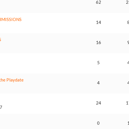
62
2
BMISSIONS
14
S
16
5
 the Playdate
4
24
1
7
0