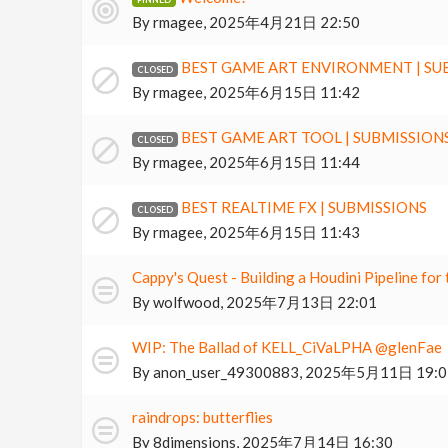
By
rmagee
,
2025年4月21日 22:50
BEST GAME ART ENVIRONMENT | SU
By
rmagee
,
2025年6月15日 11:42
BEST GAME ART TOOL | SUBMISSION
By
rmagee
,
2025年6月15日 11:44
BEST REALTIME FX | SUBMISSIONS
By
rmagee
,
2025年6月15日 11:43
Cappy's Quest - Building a Houdini Pipeline for
By
wolfwood
,
2025年7月13日 22:01
WIP: The Ballad of KELL_CiVaLPHA @glenFae
By
anon_user_49300883
,
2025年5月11日 19:0
raindrops: butterflies
By
8dimensions
,
2025年7月14日 16:30