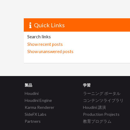
Quick Links
Search links
Show recent posts
Show unanswered posts
製品
学習
Houdini
ラーニング ポータル
Houdini Engine
コンテンツライブラリ
Karma Renderer
Houdini 講演
SideFX Labs
Production Projects
Partners
教育プログラム