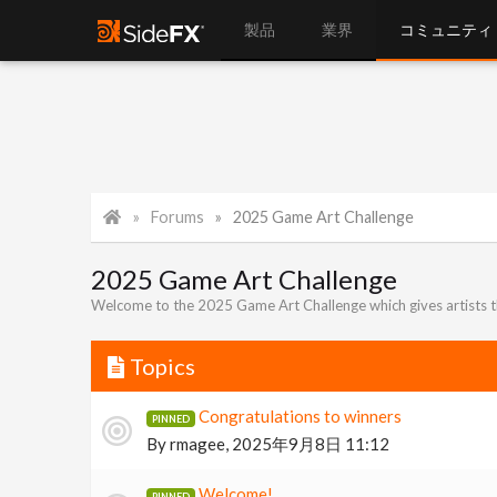
製品
業界
コミュニティ
Forums
2025 Game Art Challenge
2025 Game Art Challenge
Welcome to the 2025 Game Art Challenge which gives artists th
Topics
Congratulations to winners
By
rmagee
,
2025年9月8日 11:12
Welcome!