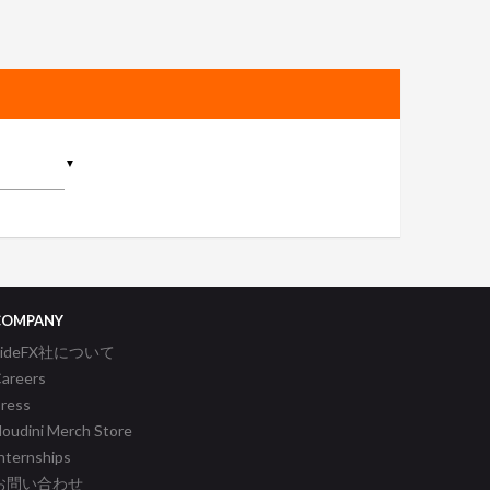
▼
COMPANY
SideFX社について
areers
ress
oudini Merch Store
nternships
お問い合わせ