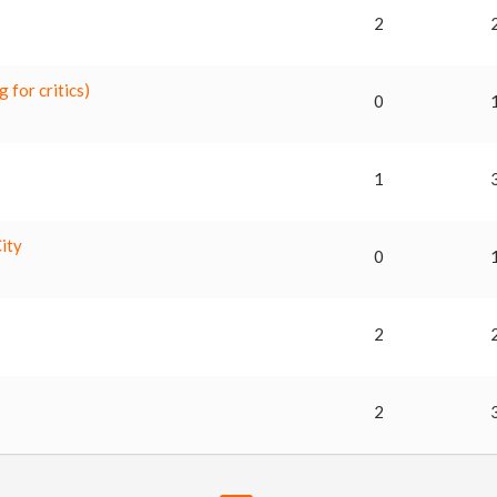
2
for critics)
0
1
ity
0
2
2