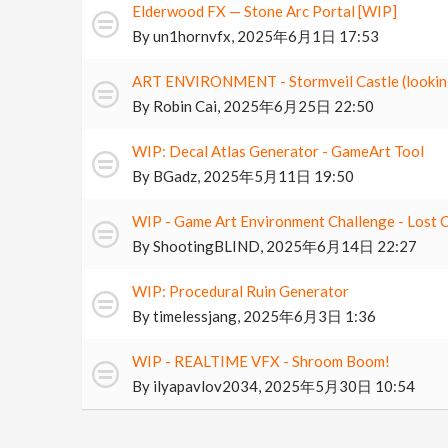
Elderwood FX — Stone Arc Portal [WIP]
By
un1hornvfx
,
2025年6月1日 17:53
ART ENVIRONMENT - Stormveil Castle (looking 
By
Robin Cai
,
2025年6月25日 22:50
WIP: Decal Atlas Generator - GameArt Tool
By
BGadz
,
2025年5月11日 19:50
WIP - Game Art Environment Challenge - Lost C
By
ShootingBLIND
,
2025年6月14日 22:27
WIP: Procedural Ruin Generator
By
timelessjang
,
2025年6月3日 1:36
WIP - REALTIME VFX - Shroom Boom!
By
ilyapavlov2034
,
2025年5月30日 10:54