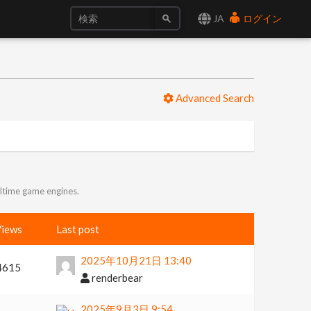
JA
ログイン
Advanced Search
altime game engines.
iews
Last post
2025年10月21日 13:40
4615
renderbear
2025年9月3日 9:54