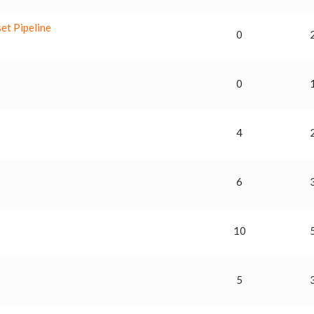
et Pipeline
0
0
4
6
10
5