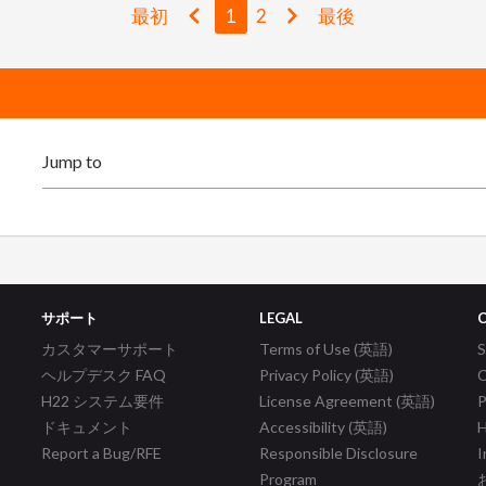
最初
1
2
最後
サポート
LEGAL
カスタマーサポート
Terms of Use (英語)
ヘルプデスク FAQ
Privacy Policy (英語)
C
H22 システム要件
License Agreement (英語)
P
ドキュメント
Accessibility (英語)
H
Report a Bug/RFE
Responsible Disclosure
I
Program