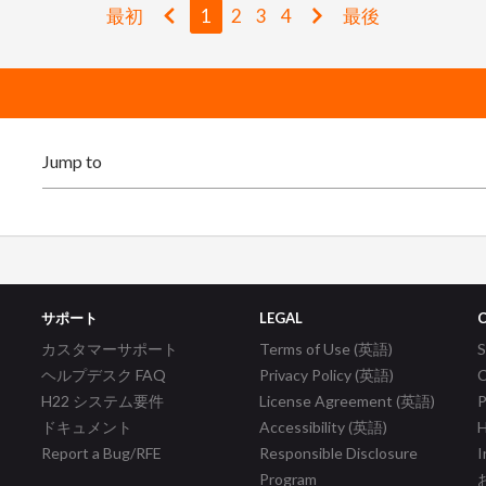
最初
1
2
3
4
最後
サポート
LEGAL
カスタマーサポート
Terms of Use (英語)
ヘルプデスク FAQ
Privacy Policy (英語)
C
H22 システム要件
License Agreement (英語)
P
ドキュメント
Accessibility (英語)
H
Report a Bug/RFE
Responsible Disclosure
I
Program