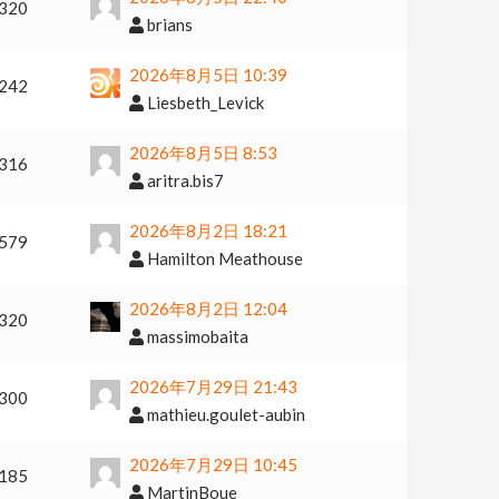
320
brians
2026年8月5日 10:39
242
Liesbeth_Levick
2026年8月5日 8:53
316
aritra.bis7
2026年8月2日 18:21
579
Hamilton Meathouse
2026年8月2日 12:04
320
massimobaita
2026年7月29日 21:43
300
mathieu.goulet-aubin
2026年7月29日 10:45
185
MartinBoue