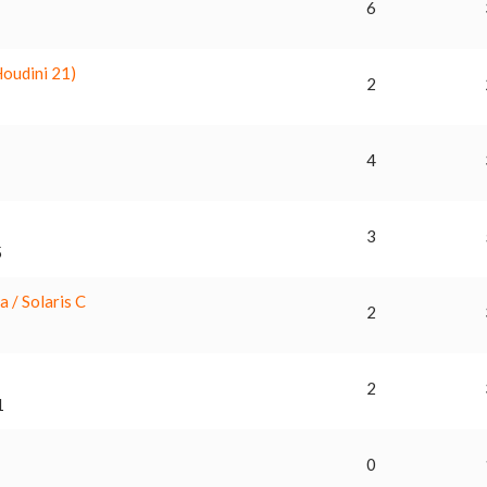
6
oudini 21)
2
4
3
5
a / Solaris C
2
2
1
0