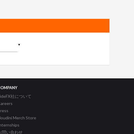
▼
COMPANY
SideFX社について
areers
ress
oudini Merch Store
nternships
お問い合わせ