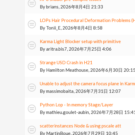
By
brians
,
2026年8月4日 21:33
LOPs Hair Procedural Deformation Problems (H
By
Tonii_E
,
2026年8月4日 8:58
Karma Light Blocker setup with primitive
By
aritra.bis7
,
2026年7月25日 4:06
Strange USD Crash in H21
By
Hamilton Meathouse
,
2026年6月30日 20:1
Unable to adjust the camera focus plane in Karm
By
massimobaita
,
2026年7月31日 12:07
Python Lop - In memory Stage/Layer
By
mathieu.goulet-aubin
,
2026年7月28日 15:4
scatterinstances Node & using pscale att
By
MartinBoue
,
2026年7月29日 10:45