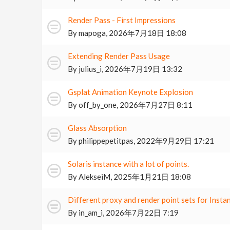
Render Pass - First Impressions
By
mapoga
,
2026年7月18日 18:08
Extending Render Pass Usage
By
julius_i
,
2026年7月19日 13:32
Gsplat Animation Keynote Explosion
By
off_by_one
,
2026年7月27日 8:11
Glass Absorption
By
philippepetitpas
,
2022年9月29日 17:21
Solaris instance with a lot of points.
By
AlekseiM
,
2025年1月21日 18:08
Different proxy and render point sets for Inst
By
in_am_i
,
2026年7月22日 7:19