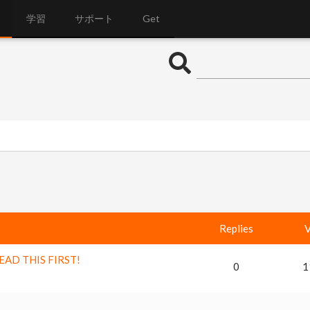
学習
サポート
Get
Replies
V
 READ THIS FIRST!
0
1