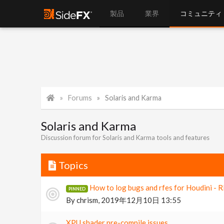
製品
業界
コミュニティ
Forums
Solaris and Karma
Solaris and Karma
Discussion forum for Solaris and Karma tools and features
Topics
How to log bugs and rfes for Houdini -
By
chrism
,
2019年12月10日 13:55
XPU shader pre-compile issues