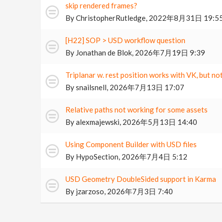
skip rendered frames?
By
ChristopherRutledge
,
2022年8月31日 19:5
[H22] SOP > USD workflow question
By
Jonathan de Blok
,
2026年7月19日 9:39
Triplanar w. rest position works with VK, but n
By
snailsnell
,
2026年7月13日 17:07
Relative paths not working for some assets
By
alexmajewski
,
2026年5月13日 14:40
Using Component Builder with USD files
By
HypoSection
,
2026年7月4日 5:12
USD Geometry DoubleSided support in Karma
By
jzarzoso
,
2026年7月3日 7:40