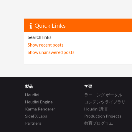
Quick Links
Search links
Show recent posts
Show unanswered posts
製品
学習
Houdini
ラーニング ポータル
Houdini Engine
コンテンツライブラリ
Karma Renderer
Houdini 講演
SideFX Labs
Production Projects
Partners
教育プログラム