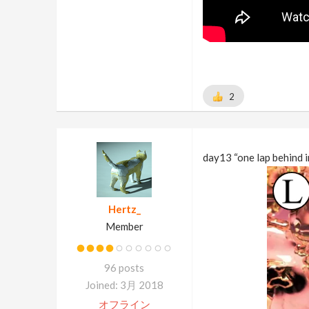
2
day13 “one lap behind i
Hertz_
Member
96 posts
Joined: 3月 2018
オフライン