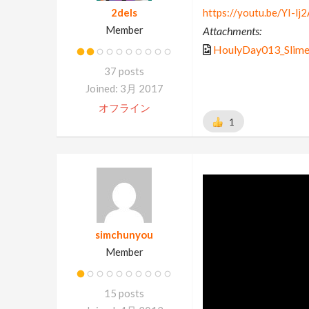
2dels
https://youtu.be/YI-lj
Member
Attachments:
HoulyDay013_Slime
37 posts
Joined: 3月 2017
オフライン
1
simchunyou
Member
15 posts