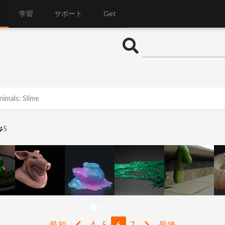
学習
サポート
Get
nimals: Slime
5
最初
4
5
6
7
最後