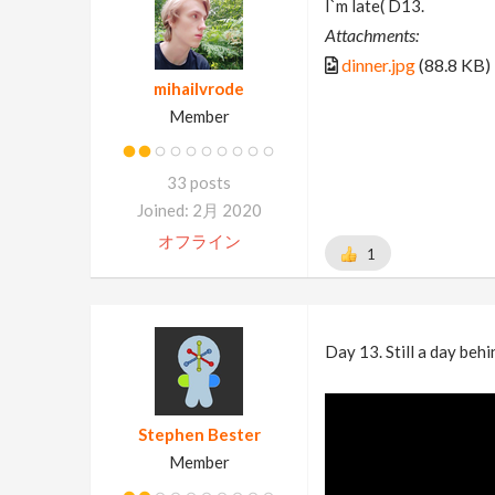
I`m late( D13.
Attachments:
dinner.jpg
(88.8 KB)
mihailvrode
Member
33 posts
Joined: 2月 2020
オフライン
1
Day 13. Still a day behi
Stephen Bester
Member