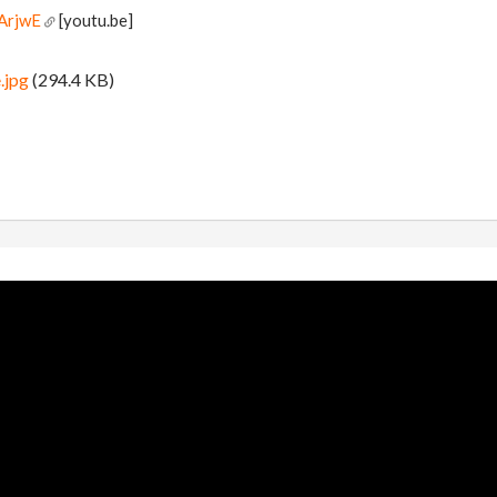
2ArjwE
[youtu.be]
.jpg
(294.4 KB)