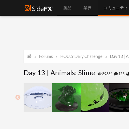
製品
業界
コミュニティ
Forums
HOULY Daily Challenge
Day 13 | A
Day 13 | Animals: Slime
89334
123