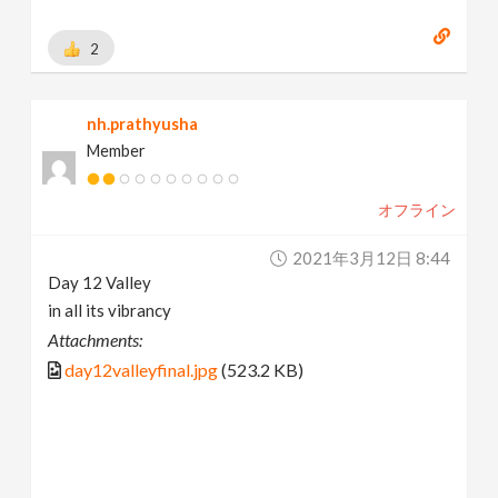
2
nh.prathyusha
Member
オフライン
2021年3月12日 8:44
Day 12 Valley
in all its vibrancy
Attachments:
day12valleyfinal.jpg
(523.2 KB)