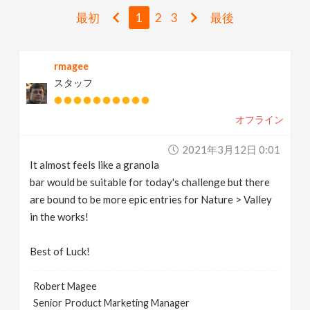
v
最初
1
2
3
最後
i
rmagee
スタッフ
g
オフライン
a
2021年3月12日 0:01
t
It almost feels like a granola
bar would be suitable for today's challenge but there
i
are bound to be more epic entries for Nature > Valley
in the works!
o
Best of Luck!
n
Robert Magee
Senior Product Marketing Manager