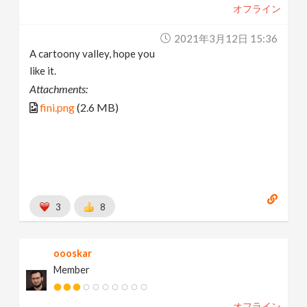
オフライン
2021年3月12日 15:36
A cartoony valley, hope you
like it.
Attachments:
fini.png
(2.6 MB)
3
8
oooskar
Member
オフライン