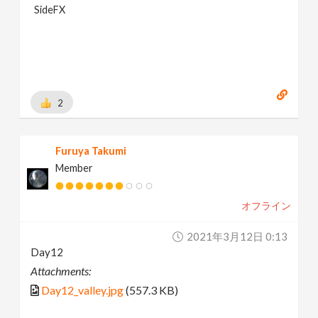
SideFX
2
Furuya Takumi
Member
オフライン
2021年3月12日 0:13
Day12
Attachments:
Day12_valley.jpg
(557.3 KB)