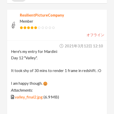
ResilientPictureCompany
Member
オフライン
2021年3月12日 12:10
Here's my entry for Mardini
Day 12 "Valley".
It took shy of 30 mins to render 1 frame in redshift. :O
I am happy though.
Attachments:
valley_final2.jpg
(6.9 MB)