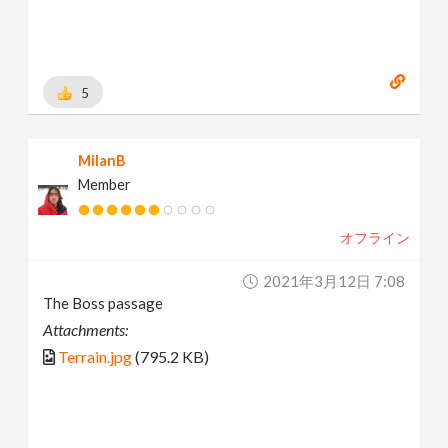
5
MilanB
Member
オフライン
2021年3月12日 7:08
The Boss passage
Attachments:
Terrain.jpg
(795.2 KB)