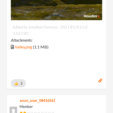
Edited by Jonathan Formosa -
2021年3月12日
13:47:40
Attachments:
Valley.png
(1.1 MB)
3
anon_user_04416561
Member