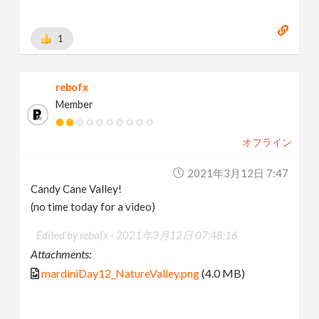
1
rebofx
Member
オフライン
2021年3月12日 7:47
Candy Cane Valley!
(no time today for a video)
Edited by rebofx -
2021年3月12日 07:48:16
Attachments:
mardiniDay12_NatureValley.png
(4.0 MB)