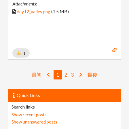
Attachments:
day12_valley.png
(1.5 MB)
1
最初
1
2
3
最後
Quick Links
Search links
Show recent posts
Show unanswered posts