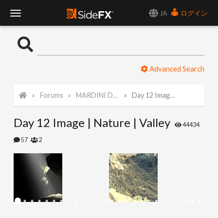
JA
ログイン
T
o
Advanced Search
g
Forums
MARDINI Daily Challenge 2021
Day 12 Image | Nature | Valley
g
Day 12 Image | Nature | Valley
l
44434
57
2
e
N
a