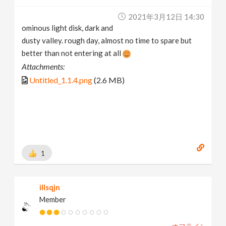
2021年3月12日 14:30
ominous light disk, dark and
dusty valley. rough day, almost no time to spare but
better than not entering at all
Attachments:
Untitled_1.1.4.png
(2.6 MB)
1
illsqjn
Member