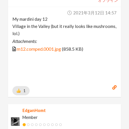
オフライン
2021年3月12日 14:57
My mardini day 12
Village in the Valley (but it really looks like mushrooms,
lol.)
Attachments:
m12.comped.0001.jpg
(858.5 KB)
1
EdganHomt
Member