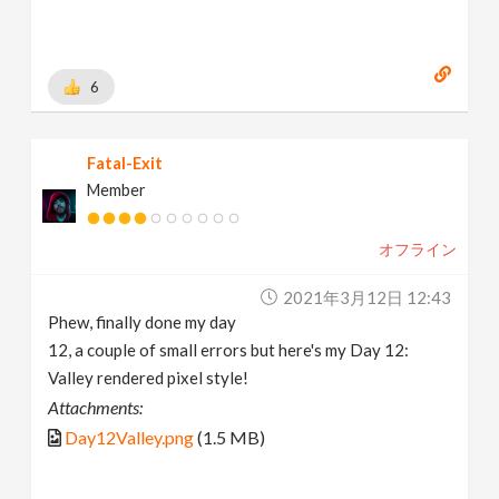
6
Fatal-Exit
Member
オフライン
2021年3月12日 12:43
Phew, finally done my day
12, a couple of small errors but here's my Day 12:
Valley rendered pixel style!
Attachments:
Day12Valley.png
(1.5 MB)