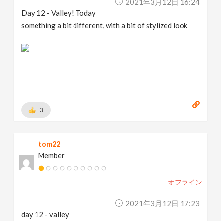
2021年3月12日 16:24
Day 12 - Valley! Today
something a bit different, with a bit of stylized look
3
tom22
Member
オフライン
2021年3月12日 17:23
day 12 - valley