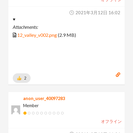
2021年3月12日 16:02
♥
Attachments:
12_valley_v002.png
(2.9 MB)
2
anon_user_40097283
Member
オフライン