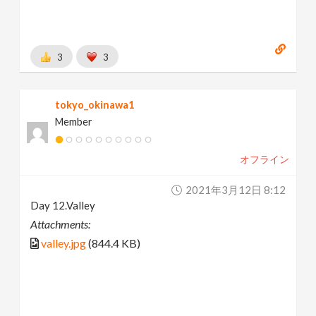
3
3
tokyo_okinawa1
Member
オフライン
2021年3月12日 8:12
Day 12.Valley
Attachments:
valley.jpg
(844.4 KB)