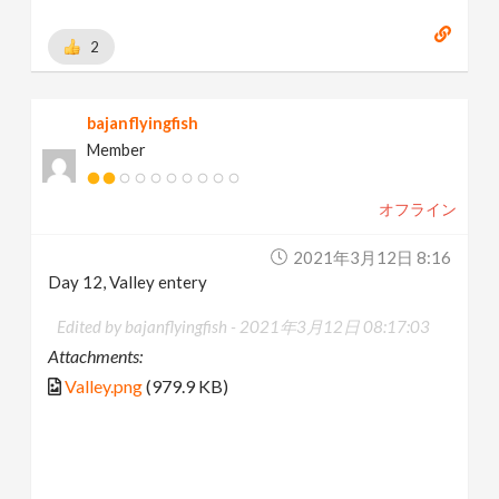
2
bajanflyingfish
Member
オフライン
2021年3月12日 8:16
Day 12, Valley entery
Edited by bajanflyingfish -
2021年3月12日 08:17:03
Attachments:
Valley.png
(979.9 KB)