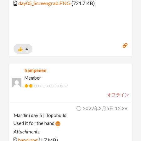
day05_Screengrab.PNG
(721.7 KB)
4
hampeeee
Member
オフライン
2022年3月5日 12:38
Mardini day 5 | Topobuild
Used it for the hand
Attachments:
hand.png
(1.7 MB)