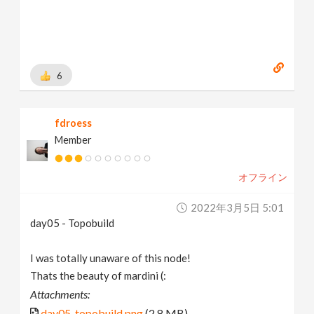
6
fdroess
Member
オフライン
2022年3月5日 5:01
day05 - Topobuild
I was totally unaware of this node!
Thats the beauty of mardini (:
Attachments:
day05_topobuild.png
(2.8 MB)