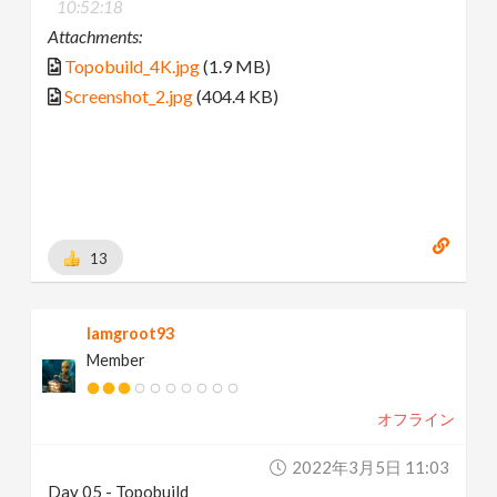
10:52:18
Attachments:
Topobuild_4K.jpg
(1.9 MB)
Screenshot_2.jpg
(404.4 KB)
13
Iamgroot93
Member
オフライン
2022年3月5日 11:03
Day 05 - Topobuild