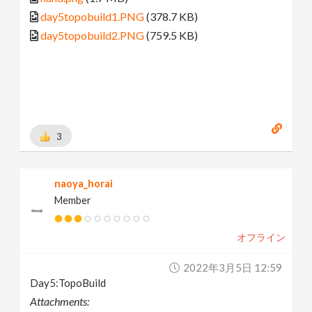
day5topobuild1.PNG
(378.7 KB)
day5topobuild2.PNG
(759.5 KB)
3
naoya_horai
Member
オフライン
2022年3月5日 12:59
Day5:TopoBuild
Attachments: