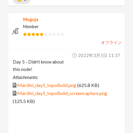
Muguja
Member
オフライン
2022年3月5日 11:37
Day 5 - Didn't know about
this node!
Attachments:
Mardini_day5_topoBuild.png
(625.8 KB)
Mardini_day5_topoBuild_screencapture.png
(125.5 KB)