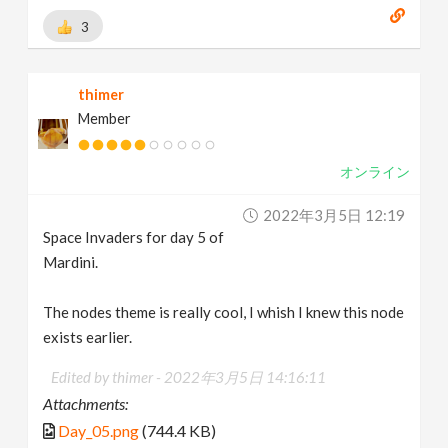
3
thimer
Member
オンライン
2022年3月5日 12:19
Space Invaders for day 5 of
Mardini.
The nodes theme is really cool, I whish I knew this node
exists earlier.
Edited by thimer -
2022年3月5日 14:16:11
Attachments:
Day_05.png
(744.4 KB)