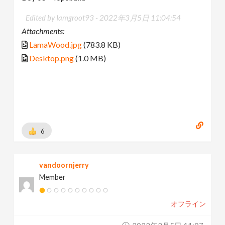
Edited by Iamgroot93 -
2022年3月5日 11:04:54
Attachments:
LamaWood.jpg
(783.8 KB)
Desktop.png
(1.0 MB)
6
vandoornjerry
Member
オフライン