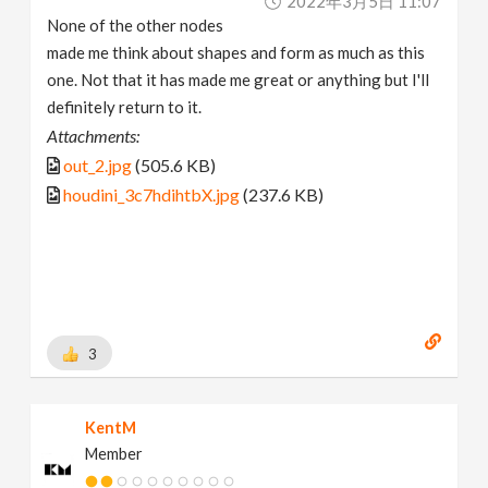
2022年3月5日 11:07
None of the other nodes
made me think about shapes and form as much as this
one. Not that it has made me great or anything but I'll
definitely return to it.
Attachments:
out_2.jpg
(505.6 KB)
houdini_3c7hdihtbX.jpg
(237.6 KB)
3
KentM
Member