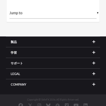
▼
製品
学習
サポート
LEGAL
COMPANY
Copyright © SideFX 2026. All Rights Reserved.