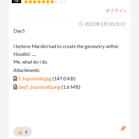
オフライン
2022年3月5日 0:17
Day5
I believe Mardini had to create the geometry within
Houdini: .....
Me, what do I do.
Attachments:
5_topobuild.jpg
(147.0 KB)
day5_topobuild.png
(1.6 MB)
6