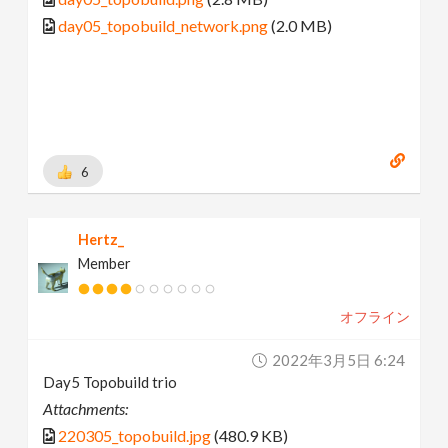
day05_topobuild_network.png
(2.0 MB)
6
Hertz_
Member
オフライン
2022年3月5日 6:24
Day5 Topobuild trio
Attachments:
220305_topobuild.jpg
(480.9 KB)