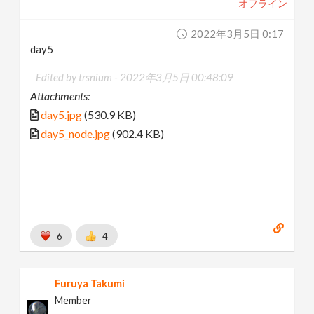
オフライン
2022年3月5日 0:17
day5
Edited by trsnium -
2022年3月5日 00:48:09
Attachments:
day5.jpg
(530.9 KB)
day5_node.jpg
(902.4 KB)
6
4
Furuya Takumi
Member