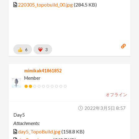
220305_topobuild_00.jpg
(284.5 KB)
6
3
mimikak41861852
Member
オフライン
2022年3月5日 8:57
Day5
Attachments:
day5_TopoBuild.jpg
(158.8 KB)