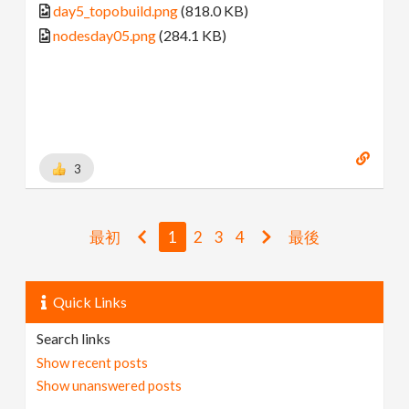
day5_topobuild.png
(818.0 KB)
nodesday05.png
(284.1 KB)
3
最初
1
2
3
4
最後
Quick Links
Search links
Show recent posts
Show unanswered posts