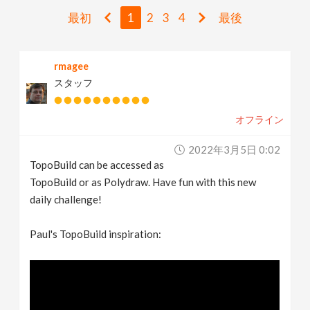
v
最初
1
2
3
4
最後
i
rmagee
スタッフ
g
オフライン
a
2022年3月5日 0:02
t
TopoBuild can be accessed as
TopoBuild or as Polydraw. Have fun with this new
i
daily challenge!
Paul's TopoBuild inspiration:
o
n