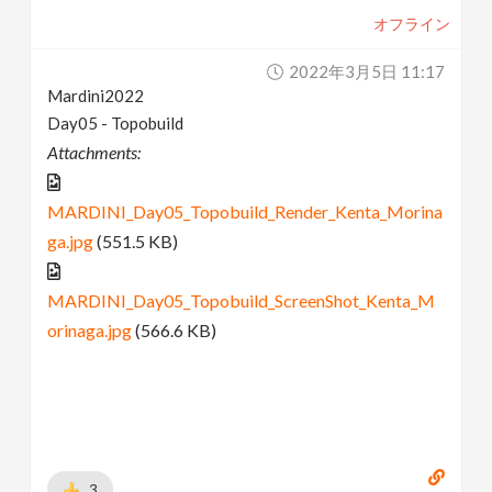
オフライン
2022年3月5日 11:17
Mardini2022
Day05 - Topobuild
Attachments:
MARDINI_Day05_Topobuild_Render_Kenta_Morina
ga.jpg
(551.5 KB)
MARDINI_Day05_Topobuild_ScreenShot_Kenta_M
orinaga.jpg
(566.6 KB)
3