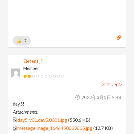
7
Elefant_T
Member
オフライン
2022年3月5日 9:48
day5!
Attachments:
day5_v01.day5.0001.jpg
(550.6 KB)
messageImage_1646490639635.jpg
(12.7 KB)