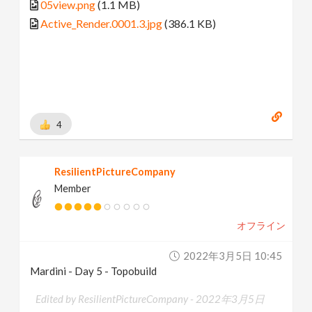
05view.png
(1.1 MB)
Active_Render.0001.3.jpg
(386.1 KB)
4
ResilientPictureCompany
Member
オフライン
2022年3月5日 10:45
Mardini - Day 5 - Topobuild
Edited by ResilientPictureCompany -
2022年3月5日