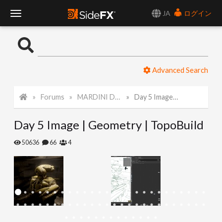
JA
ログイン
T
o
Advanced Search
g
Forums
MARDINI Daily Art Challenge 2022
Day 5 Image | Geometry | TopoBuild
g
Day 5 Image | Geometry | TopoBuild
l
50636
66
4
e
N
a