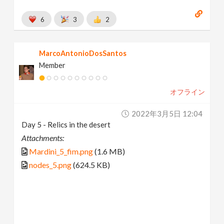
6
3
2
MarcoAntonioDosSantos
Member
オフライン
2022年3月5日 12:04
Day 5 - Relics in the desert
Attachments:
Mardini_5_fim.png
(1.6 MB)
nodes_5.png
(624.5 KB)