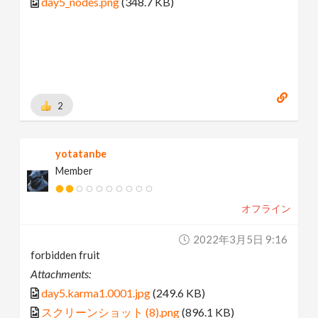
day5_nodes.png
(348.7 KB)
2
yotatanbe
Member
オフライン
2022年3月5日 9:16
forbidden fruit
Attachments:
day5.karma1.0001.jpg
(249.6 KB)
スクリーンショット (8).png
(896.1 KB)