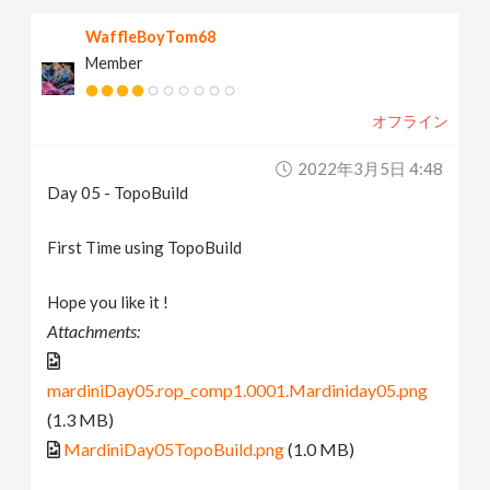
WaffleBoyTom68
Member
オフライン
2022年3月5日 4:48
Day 05 - TopoBuild
First Time using TopoBuild
Hope you like it !
Attachments:
mardiniDay05.rop_comp1.0001.Mardiniday05.png
(1.3 MB)
MardiniDay05TopoBuild.png
(1.0 MB)