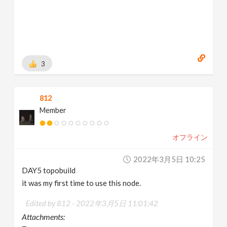
3
812
Member
オフライン
2022年3月5日 10:25
DAY5 topobuild
it was my first time to use this node.
Edited by 812 -
2022年3月5日 11:01:42
Attachments: