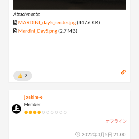
Attachments:
MARDINI_day5_render.jpg
(447.6 KB)
Mardini_Day5.png
(2.7 MB)
3
joakim-e
Member
オフライン
2022年3月5日 21:00