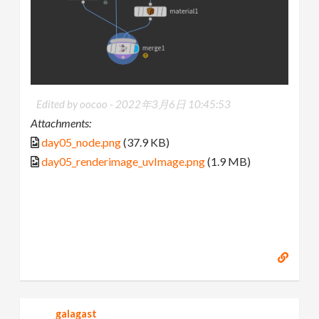
Edited by oocoo -
2022年3月6日 10:45:53
Attachments:
day05_node.png
(37.9 KB)
day05_renderimage_uvImage.png
(1.9 MB)
galagast