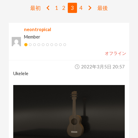
v
最初
1
2
3
4
最後
i
neontropical
Member
g
オフライン
a
2022年3月5日 20:57
t
Ukelele
i
o
n