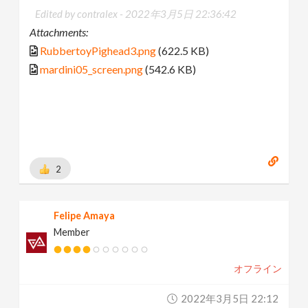
Edited by contralex -
2022年3月5日 22:36:42
Attachments:
RubbertoyPighead3.png
(622.5 KB)
mardini05_screen.png
(542.6 KB)
2
Felipe Amaya
Member
オフライン
2022年3月5日 22:12