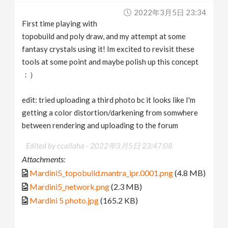
2022年3月5日 23:34
First time playing with
topobuild and poly draw, and my attempt at some
fantasy crystals using it! Im excited to revisit these
tools at some point and maybe polish up this concept
：）
edit: tried uploading a third photo bc it looks like I'm
getting a color distortion/darkening from somwhere
between rendering and uploading to the forum
Edited by ccallaha -
2022年3月5日 23:47:08
Attachments:
Mardini5_topobuild.mantra_ipr.0001.png
(4.8 MB)
Mardini5_network.png
(2.3 MB)
Mardini 5 photo.jpg
(165.2 KB)