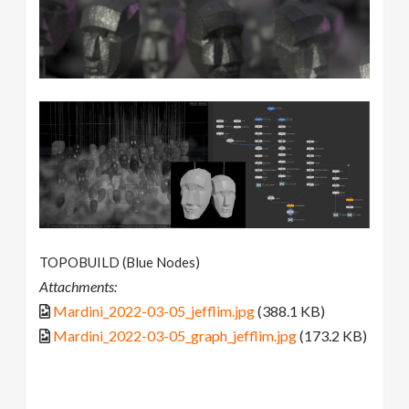
TOPOBUILD (Blue Nodes)
Attachments:
Mardini_2022-03-05_jefflim.jpg
(388.1 KB)
Mardini_2022-03-05_graph_jefflim.jpg
(173.2 KB)