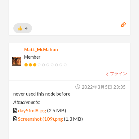
4
Matt_McMahon
Member
オフライン
2022年3月5日 23:35
never used this node before
Attachments:
day5fml8.jpg
(2.5 MB)
Screenshot (109).png
(1.3 MB)