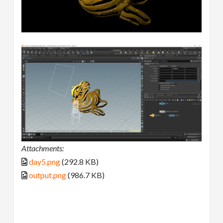
Attachments:
day5.png
(292.8 KB)
output.png
(986.7 KB)