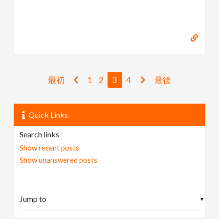
最初
1
2
3
4
最後
Quick Links
Search links
Show recent posts
Show unanswered posts
▼