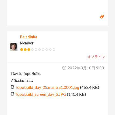
Paladinka
Member
オフライン
2022年3月10日 9:08
Day 5. TopoBuild.
Attachments:
Topobuild_day_05.mantra1.0001.jpg
(463.4 KB)
Topobuild_screen_day_5.JPG
(140.4 KB)