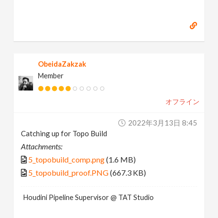
ObeidaZakzak
Member
オフライン
2022年3月13日 8:45
Catching up for Topo Build
Attachments:
5_topobuild_comp.png
(1.6 MB)
5_topobuild_proof.PNG
(667.3 KB)
Houdini Pipeline Supervisor @ TAT Studio