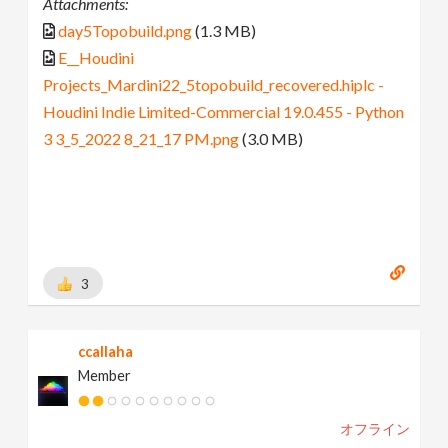
Attachments:
day5Topobuild.png
(1.3 MB)
E__Houdini
Projects_Mardini22_5topobuild_recovered.hiplc -
Houdini Indie Limited-Commercial 19.0.455 - Python
3 3_5_2022 8_21_17 PM.png
(3.0 MB)
3
ccallaha
Member
オフライン