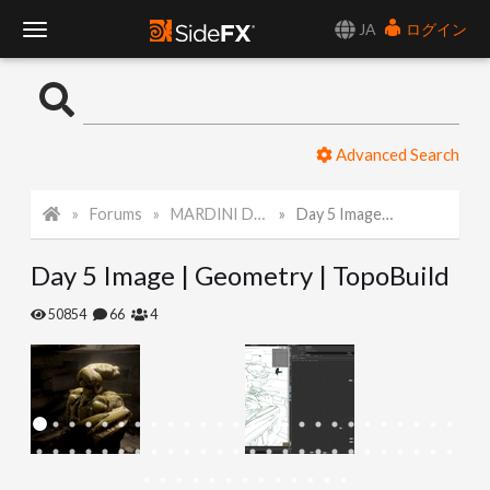
JA
ログイン
T
o
Advanced Search
g
Forums
MARDINI Daily Art Challenge 2022
Day 5 Image | Geometry | TopoBuild
g
Day 5 Image | Geometry | TopoBuild
l
50854
66
4
e
N
a