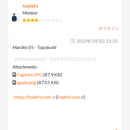
huylefx
Member
オフライン
2022年3月5日 21:32
Mardini 05 - Topobuild
Edited by huylefx -
2022年3月5日 21:33:11
Attachments:
Capture.JPG
(87.9 KB)
apple.png
(873.5 KB)
https://huylefx.com/
[
huylefx.com
]