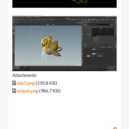
Attachments:
day5.png
(292.8 KB)
output.png
(986.7 KB)