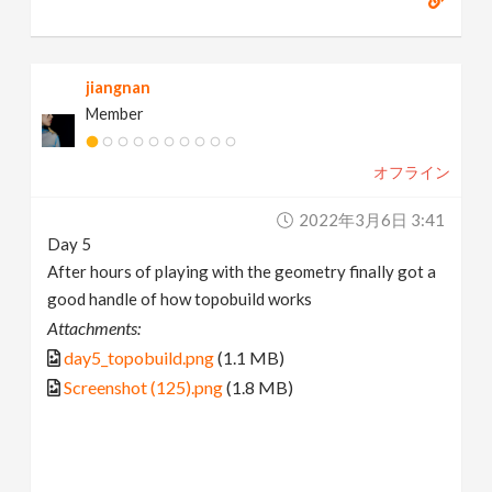
jiangnan
Member
オフライン
2022年3月6日 3:41
Day 5
After hours of playing with the geometry finally got a
good handle of how topobuild works
Attachments:
day5_topobuild.png
(1.1 MB)
Screenshot (125).png
(1.8 MB)