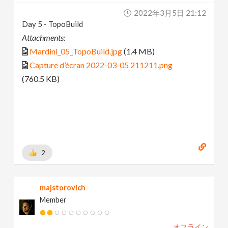
2022年3月5日 21:12
Day 5 - TopoBuild
Attachments:
Mardini_05_TopoBuild.jpg
(1.4 MB)
Capture d’écran 2022-03-05 211211.png
(760.5 KB)
2
majstorovich
Member
オフライン