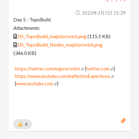
2022年3月5日 21:29
Day 5 - TopoBuild
Attachments:
05_TopoBuild_majstorovich.png
(115.5 KB)
05_TopoBuild_Nodes_majstorovich.png
(346.0 KB)
https://twitter.com/majstorovich
[
twitter.com
]
https://www.youtube.com/myMotionExperience
[
www.youtube.com
]
6