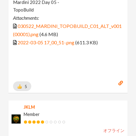
Mardini 2022 Day 05 -
TopoBuild
Attachments:
030522_MARDINI_TOPOBUILD_C01_ALT_v001
(00001).png
(4.6 MB)
2022-03-05 17_00_51-.png
(611.3 KB)
5
JKLM
Member
オフライン