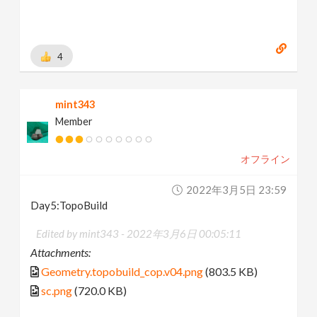
4
mint343
Member
オフライン
2022年3月5日 23:59
Day5:TopoBuild
Edited by mint343 -
2022年3月6日 00:05:11
Attachments:
Geometry.topobuild_cop.v04.png
(803.5 KB)
sc.png
(720.0 KB)