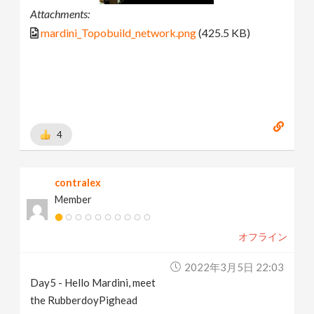
Attachments:
mardini_Topobuild_network.png
(425.5 KB)
4
contralex
Member
オフライン
2022年3月5日 22:03
Day5 - Hello Mardini, meet
the RubberdoyPighead