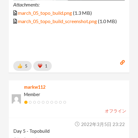
Attachments:
march_05_topo_build.png
(1.3 MB)
march_05_topo_build_screenshot.png
(1.0 MB)
5
1
markw112
Member
オフライン
2022年3月5日 23:22
Day 5 - Topobuild