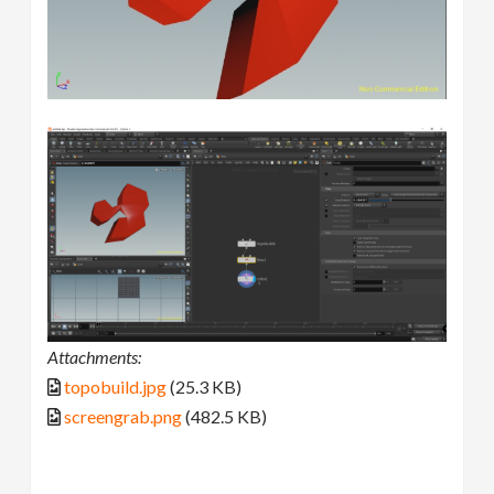
Attachments:
topobuild.jpg
(25.3 KB)
screengrab.png
(482.5 KB)