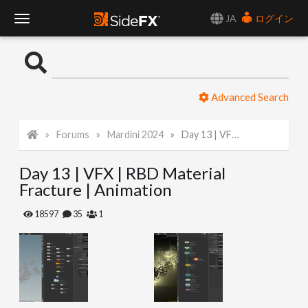
JA
ログイン
T
o
Advanced Search
g
Forums
Mardini 2024
Day 13 | VFX | RBD Material Fracture | Animation
g
Day 13 | VFX | RBD Material
l
Fracture | Animation
e
18597
35
1
N
a