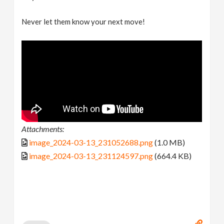
Never let them know your next move!
Attachments:
image_2024-03-13_231052688.png
(1.0 MB)
image_2024-03-13_231124597.png
(664.4 KB)