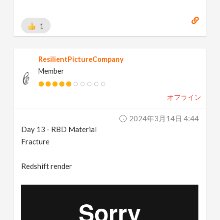
1
ResilientPictureCompany
Member
オフライン
2024年3月14日 4:44
Day 13 - RBD Material
Fracture
Redshift render