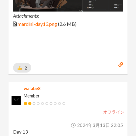
Attachments:
mardini-day13.png
(2.6 MB)
2
walabe8
Member
オフライン
2024年3月13日 22:05
Day 13