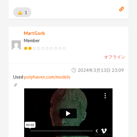
1
MartGorb
Member
オフライン
2024年3月13日 23:09
Used
polyhaven.com/models