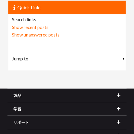
Quick Links
Search links
Show recent posts
Show unanswered posts
▼
製品
学習
サポート