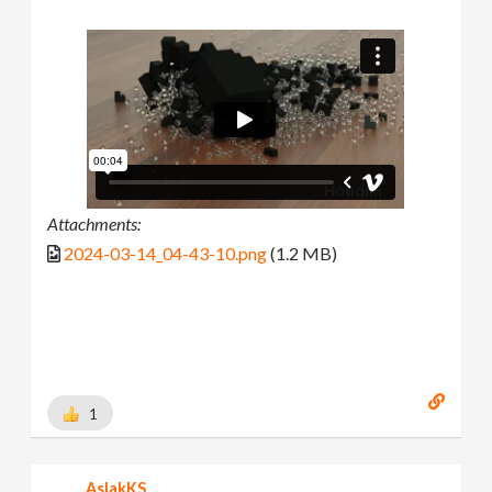
Attachments:
2024-03-14_04-43-10.png
(1.2 MB)
1
AslakKS