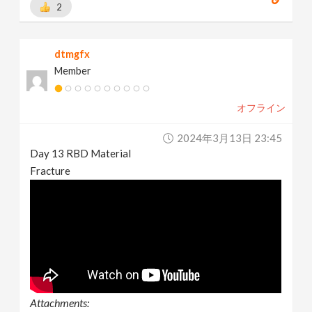
2
dtmgfx
Member
オフライン
2024年3月13日 23:45
Day 13 RBD Material
Fracture
Attachments: