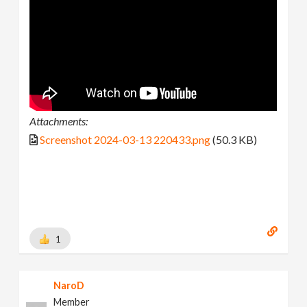
Attachments:
Screenshot 2024-03-13 220433.png
(50.3 KB)
1
NaroD
Member