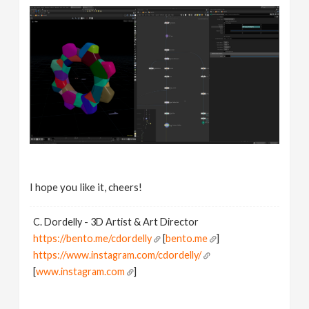
I hope you like it, cheers!
C. Dordelly - 3D Artist & Art Director
https://bento.me/cdordelly
[
bento.me
]
https://www.instagram.com/cdordelly/
[
www.instagram.com
]