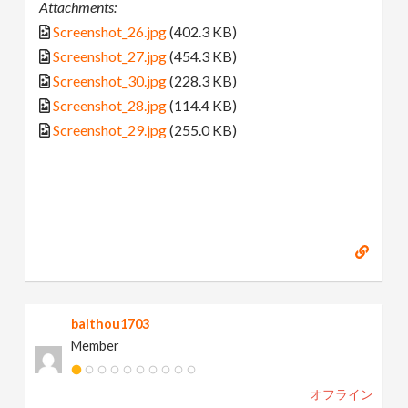
Attachments:
Screenshot_26.jpg
(402.3 KB)
Screenshot_27.jpg
(454.3 KB)
Screenshot_30.jpg
(228.3 KB)
Screenshot_28.jpg
(114.4 KB)
Screenshot_29.jpg
(255.0 KB)
balthou1703
Member
オフライン