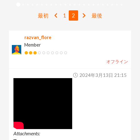
v
最初
1
2
最後
i
razvan_flore
g
Member
a
オフライン
t
2024年3月13日 21:15
i
o
n
Attachments: