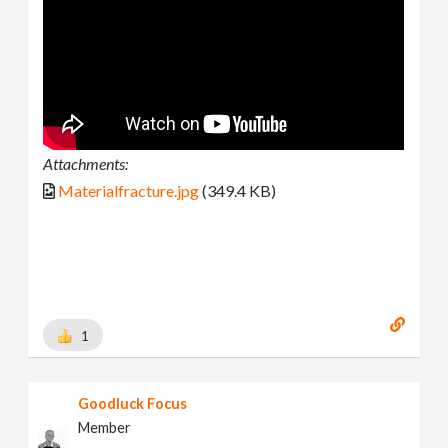
Attachments:
Materialfracture.jpg
(349.4 KB)
1
Goodluck Focus
Member