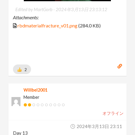
Edited by MartGorb -
2024年3月13日 23:13:12
Attachments:
rbdmaterialfracture_v01.png
(284.0 KB)
2
Willbel2001
Member
オフライン
2024年3月13日 23:11
Day 13