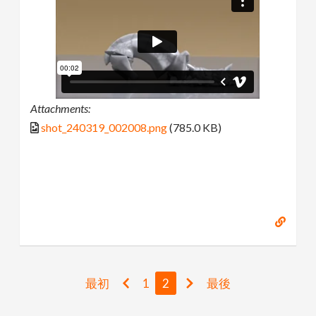
Attachments:
shot_240319_002008.png
(785.0 KB)
最初
1
2
最後