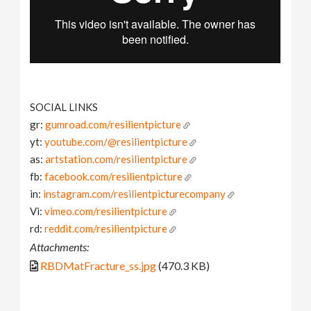
SOCIAL LINKS
gr:
gumroad.com/resilientpicture
yt:
youtube.com/@resilientpicture
as:
artstation.com/resilientpicture
fb:
facebook.com/resilientpicture
in:
instagram.com/resilientpicturecompany
Vi:
vimeo.com/resilientpicture
rd:
reddit.com/resilientpicture
Attachments:
RBDMatFracture_ss.jpg
(470.3 KB)