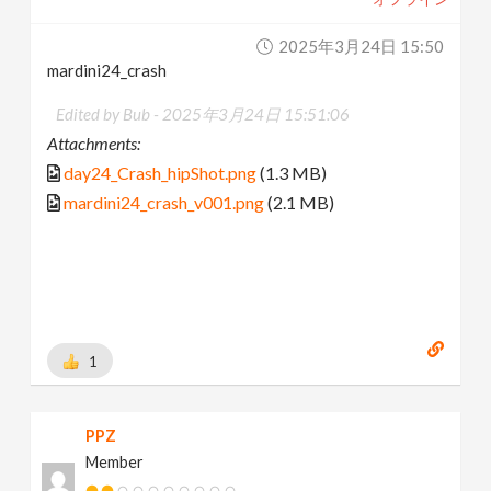
2025年3月24日 15:50
mardini24_crash
Edited by Bub -
2025年3月24日 15:51:06
Attachments:
day24_Crash_hipShot.png
(1.3 MB)
mardini24_crash_v001.png
(2.1 MB)
1
PPZ
Member