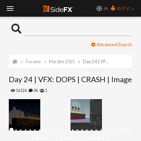
JA
ログイン
T
o
Advanced Search
g
Forums
Mardini 2025
Day 24 | VFX: DOPS | CRASH | Image
g
Day 24 | VFX: DOPS | CRASH | Image
l
16126
36
1
e
N
a