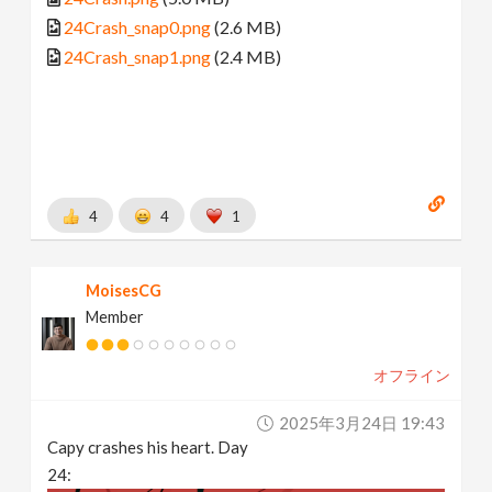
24Crash_snap0.png
(2.6 MB)
24Crash_snap1.png
(2.4 MB)
4
4
1
MoisesCG
Member
オフライン
2025年3月24日 19:43
Capy crashes his heart. Day
24: