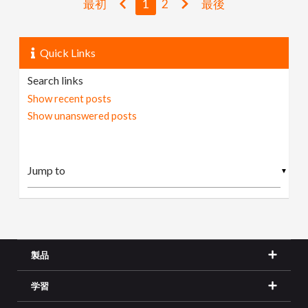
最初
1
2
最後
Quick Links
Search links
Show recent posts
Show unanswered posts
▼
製品
学習