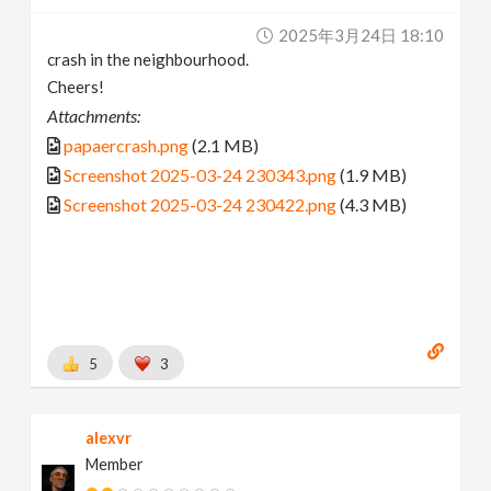
2025年3月24日 18:10
crash in the neighbourhood.
Cheers!
Attachments:
papaercrash.png
(2.1 MB)
Screenshot 2025-03-24 230343.png
(1.9 MB)
Screenshot 2025-03-24 230422.png
(4.3 MB)
5
3
alexvr
Member