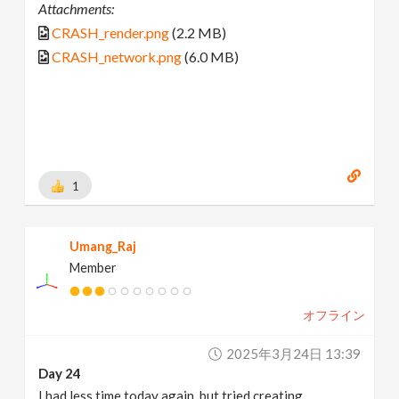
Attachments:
CRASH_render.png
(2.2 MB)
CRASH_network.png
(6.0 MB)
1
Umang_Raj
Member
オフライン
2025年3月24日 13:39
Day 24
I had less time today again, but tried creating