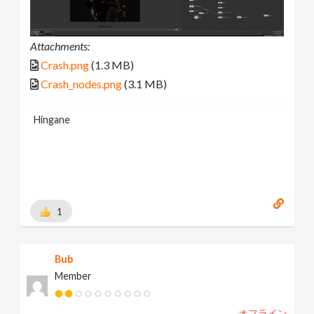
Attachments:
Crash.png
(1.3 MB)
Crash_nodes.png
(3.1 MB)
Hingane
1
Bub
Member
オフライン