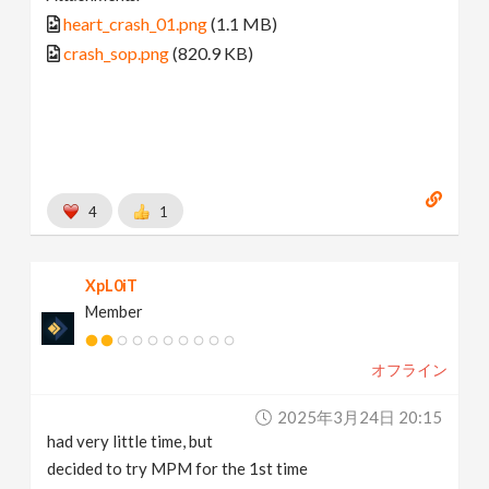
heart_crash_01.png
(1.1 MB)
crash_sop.png
(820.9 KB)
4
1
XpL0iT
Member
オフライン
2025年3月24日 20:15
had very little time, but
decided to try MPM for the 1st time