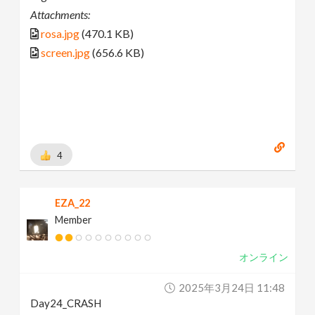
Attachments:
rosa.jpg
(470.1 KB)
screen.jpg
(656.6 KB)
4
EZA_22
Member
オンライン
2025年3月24日 11:48
Day24_CRASH