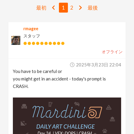
v
最初
1
2
最後
i
rmagee
スタッフ
g
オフライン
a
2025年3月23日 22:04
t
You have to be careful or
you might get in an accident - today's prompt is
i
CRASH.
o
n