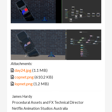
Attachments:
day24.jpg
(1.1 MB)
copnet.png
(610.2 KB)
lopnet.png
(1.2 MB)
James Hardy
Procedural Assets and FX Technical Director
Netflix Animation Studios Australia