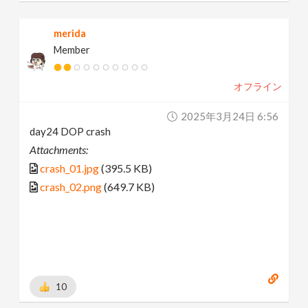
merida
Member
オフライン
2025年3月24日 6:56
day24 DOP crash
Attachments:
crash_01.jpg
(395.5 KB)
crash_02.png
(649.7 KB)
10