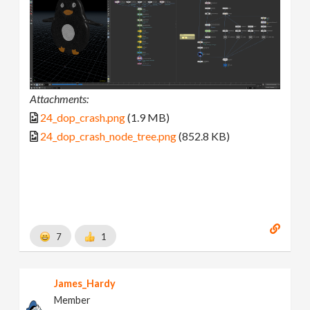
Attachments:
24_dop_crash.png
(1.9 MB)
24_dop_crash_node_tree.png
(852.8 KB)
7
1
James_Hardy
Member