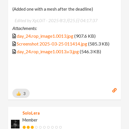
(Added one with a mesh after the deadline)
Edited by XpL0iT -
2025年3月25日 04:17:37
Attachments:
day_24.rop_image1.0013.jpg
(907.6 KB)
Screenshot 2025-03-25 011414.jpg
(585.3 KB)
day_24.rop_image1.0013.v3.jpg
(546.3 KB)
3
SoloLera
Member