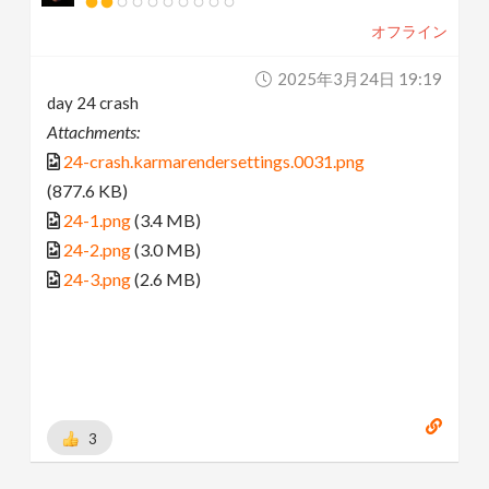
オフライン
2025年3月24日 19:19
day 24 crash
Attachments:
24-crash.karmarendersettings.0031.png
(877.6 KB)
24-1.png
(3.4 MB)
24-2.png
(3.0 MB)
24-3.png
(2.6 MB)
3