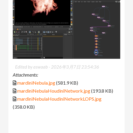
Edited by aswaab -
2026年3月7日 23:54:36
Attachments:
mardiniNebula.jpg
(581.9 KB)
mardiniNebulaHoudiniNetwork.jpg
(193.8 KB)
mardiniNebulaHoudiniNetworkLOPS.jpg
(358.0 KB)