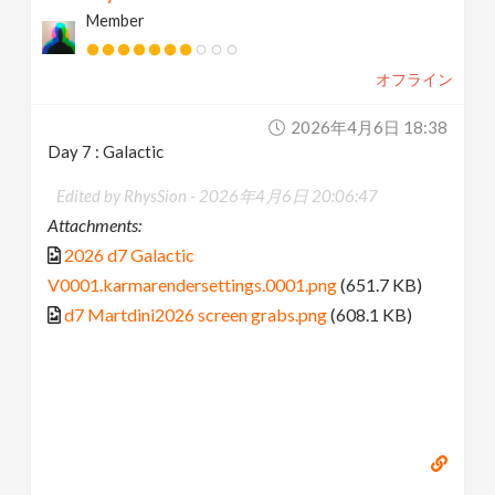
Member
オフライン
2026年4月6日 18:38
Day 7 : Galactic
Edited by RhysSion -
2026年4月6日 20:06:47
Attachments:
2026 d7 Galactic
V0001.karmarendersettings.0001.png
(651.7 KB)
d7 Martdini2026 screen grabs.png
(608.1 KB)