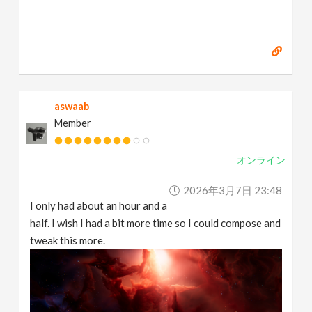
aswaab
Member
オンライン
2026年3月7日 23:48
I only had about an hour and a
half. I wish I had a bit more time so I could compose and
tweak this more.