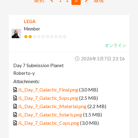
v
LEGA
i
Member
g
オンライン
a
2026年3月7日 23:16
Day 7 Submission Planet
t
Roberto-y
Attachments:
i
JL_Day_7_Galactic_Final.png
(3.0 MB)
JL_Day_7_Galactic_Sops.png
(2.5 MB)
o
JL_Day_7_Galactic_Material.png
(2.2 MB)
JL_Day_7_Galactic_Solaris.png
(1.5 MB)
n
JL_Day_7_Galactic_Cops.png
(3.0 MB)