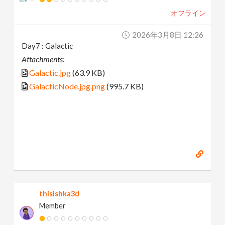
オフライン
2026年3月8日 12:26
Day7 : Galactic
Attachments:
Galactic.jpg
(63.9 KB)
GalacticNode.jpg.png
(995.7 KB)
thisishka3d
Member