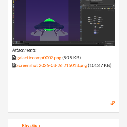
Attachments:
galacticcomp0003.png
(90.9 KB)
Screenshot 2026-03-26 215013.png
(1013.7 KB)
RhysSion