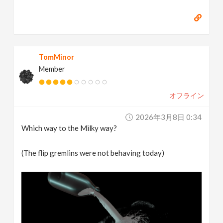
TomMinor
Member
オフライン
2026年3月8日 0:34
Which way to the Milky way?
(The flip gremlins were not behaving today)