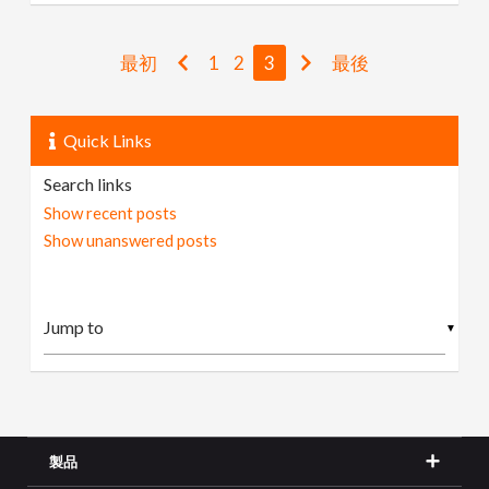
最初
1
2
3
最後
Quick Links
Search links
Show recent posts
Show unanswered posts
▼
製品