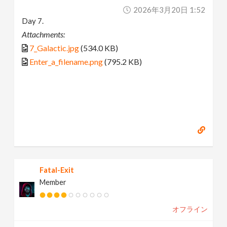
2026年3月20日 1:52
Day 7.
Attachments:
7_Galactic.jpg
(534.0 KB)
Enter_a_filename.png
(795.2 KB)
Fatal-Exit
Member
オフライン