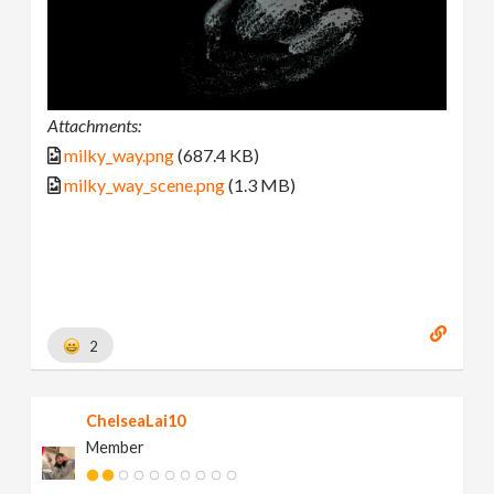
Attachments:
milky_way.png
(687.4 KB)
milky_way_scene.png
(1.3 MB)
2
ChelseaLai10
Member