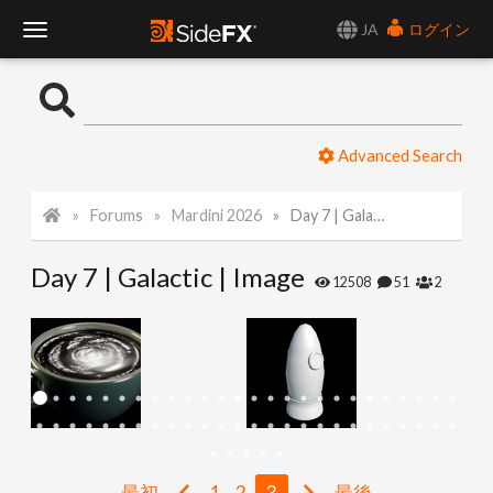
JA
ログイン
T
o
Advanced Search
g
Forums
Mardini 2026
Day 7 | Galactic | Image
g
Day 7 | Galactic | Image
l
12508
51
2
e
N
a
最初
1
2
3
最後