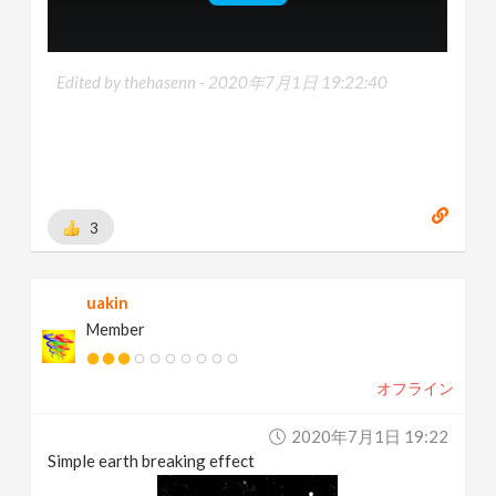
Edited by thehasenn -
2020年7月1日 19:22:40
3
uakin
Member
オフライン
2020年7月1日 19:22
Simple earth breaking effect