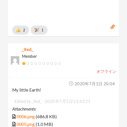
2
1
_Xed_
Member
オフライン
2020年7月1日 20:04
My little Earth!
Edited by _Xed_ -
2020年7月1日 21:43:21
Attachments:
0006.png
(686.8 KB)
0005.png
(1.0 MB)