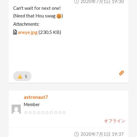
2020年7月1日 19:30
Can't wait for next one!
(Need that Hou swag
)
Attachments:
aneye.jpg
(230.5 KB)
5
astronaut7
Member
オフライン
2020年7月1日 19:37