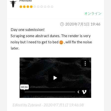
Member
オンライン
2020年7月1日 19:46
Day one submission!
Scraping some abstract dunes. The render is very
noisy but I need to get to bed
, will fix the noise
later.
Edited by Zybrand -
2020年7月1日 19:46:38