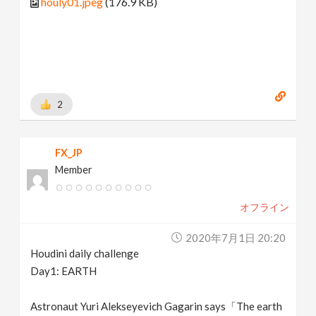
houly01.jpeg
(176.9 KB)
2
FX_JP
Member
オフライン
2020年7月1日 20:20
Houdini daily challenge
Day1: EARTH
Astronaut Yuri Alekseyevich Gagarin says「The earth