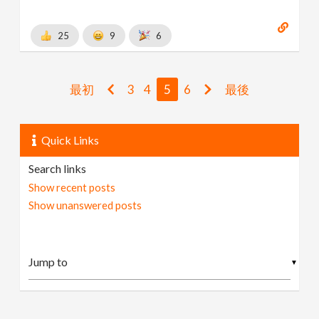
25
9
6
最初
3
4
5
6
最後
Quick Links
Search links
Show recent posts
Show unanswered posts
▼