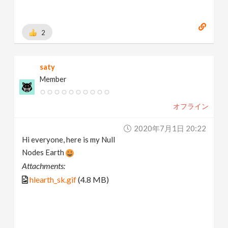
2
saty
Member
オフライン
2020年7月1日 20:22
Hi everyone, here is my Null
Nodes Earth
Attachments:
hlearth_sk.gif
(4.8 MB)