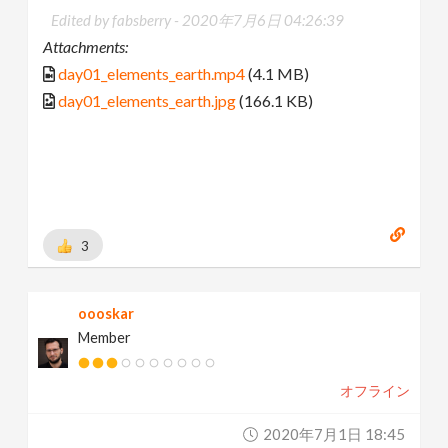
Edited by fabsberry -
2020年7月6日 04:26:39
Attachments:
day01_elements_earth.mp4
(4.1 MB)
day01_elements_earth.jpg
(166.1 KB)
3
oooskar
Member
オフライン
2020年7月1日 18:45