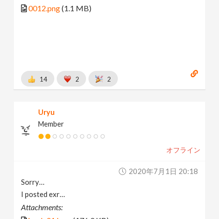
0012.png
(1.1 MB)
14
2
2
Uryu
Member
オフライン
2020年7月1日 20:18
Sorry…
I posted exr…
Attachments: