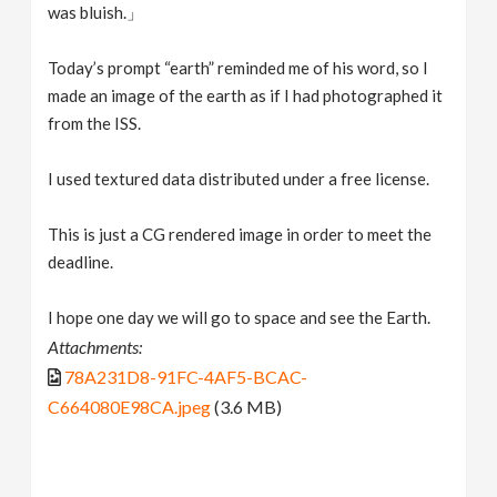
was bluish.」
Today’s prompt “earth” reminded me of his word, so I
made an image of the earth as if I had photographed it
from the ISS.
I used textured data distributed under a free license.
This is just a CG rendered image in order to meet the
deadline.
I hope one day we will go to space and see the Earth.
Attachments:
78A231D8-91FC-4AF5-BCAC-
C664080E98CA.jpeg
(3.6 MB)