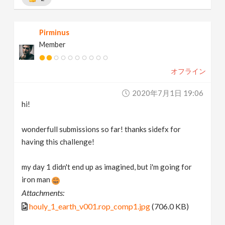
Pirminus
Member
オフライン
2020年7月1日 19:06
hi!
wonderfull submissions so far! thanks sidefx for
having this challenge!
my day 1 didn't end up as imagined, but i'm going for
iron man
Attachments:
houly_1_earth_v001.rop_comp1.jpg
(706.0 KB)