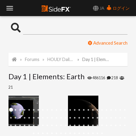
JA
ログイン
T
o
Advanced Search
g
Forums
HOULY Daily Challenge
Day 1 | Elements: Earth
g
Day 1 | Elements: Earth
l
486116
218
21
e
N
a