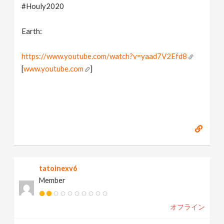
#Houly2020
Earth:
https://www.youtube.com/watch?v=yaad7V2Efd8
[
www.youtube.com
]
tatoinexv6
Member
オフライン