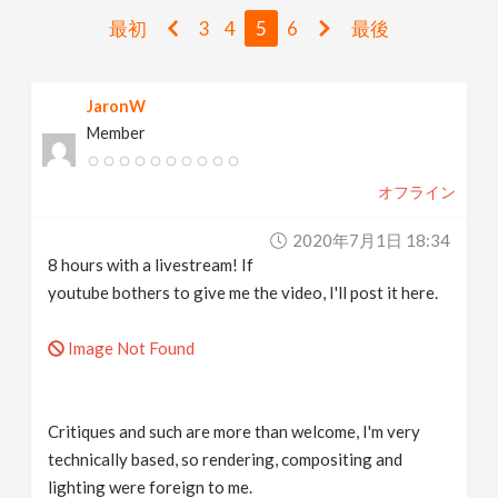
v
最初
3
4
5
6
最後
i
JaronW
Member
g
オフライン
a
2020年7月1日 18:34
t
8 hours with a livestream! If
youtube bothers to give me the video, I'll post it here.
i
Image Not Found
o
Critiques and such are more than welcome, I'm very
n
technically based, so rendering, compositing and
lighting were foreign to me.