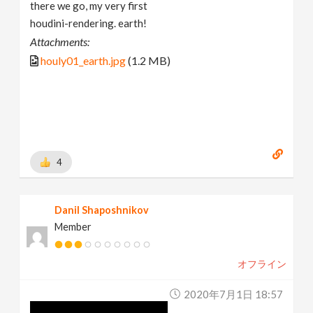
there we go, my very first
houdini-rendering. earth!
Attachments:
houly01_earth.jpg
(1.2 MB)
4
Danil Shaposhnikov
Member
オフライン
2020年7月1日 18:57