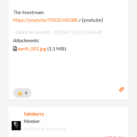
The livestream:
https://youtu.be/YXSiZrH0G88
[youtu.be]
Edited by JaronW -
2020年7月2日 03:40:40
Attachments:
earth_001.jpg
(1.1 MB)
4
fabsberry
Member