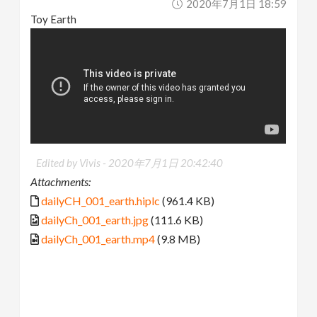
2020年7月1日 18:59
Toy Earth
Edited by Vivis -
2020年7月1日 20:42:40
Attachments:
dailyCH_001_earth.hiplc
(961.4 KB)
dailyCh_001_earth.jpg
(111.6 KB)
dailyCh_001_earth.mp4
(9.8 MB)