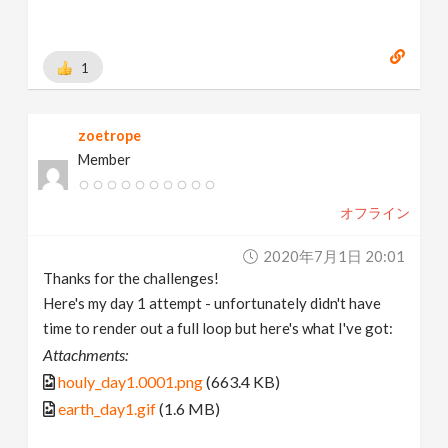
1
zoetrope
Member
オフライン
2020年7月1日 20:01
Thanks for the challenges!
Here's my day 1 attempt - unfortunately didn't have
time to render out a full loop but here's what I've got:
Attachments:
houly_day1.0001.png
(663.4 KB)
earth_day1.gif
(1.6 MB)