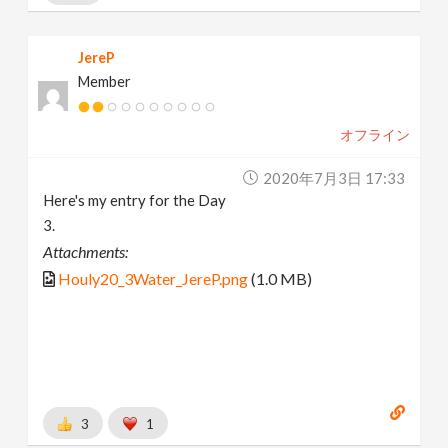
JereP
Member
オフライン
2020年7月3日 17:33
Here's my entry for the Day
3.
Attachments:
Houly20_3Water_JereP.png
(1.0 MB)
3
1