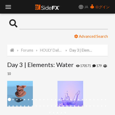
JA
ログイン
T
o
Advanced Search
g
Forums
HOULY Daily Challenge
Day 3 | Elements: Water
g
Day 3 | Elements: Water
l
170571
179
10
e
N
a