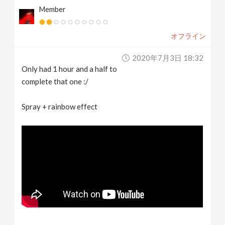
Member
オフライン
2020年7月3日 18:32
Only had 1 hour and a half to
complete that one :/
Spray + rainbow effect