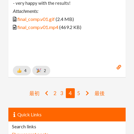
- very happy with the results!
Attachments:
final_comp.v01.gif
(2.4 MB)
final_comp.v01.mp4
(469.2 KB)
4
2
最初
2
3
4
5
最後
Quick Links
Search links