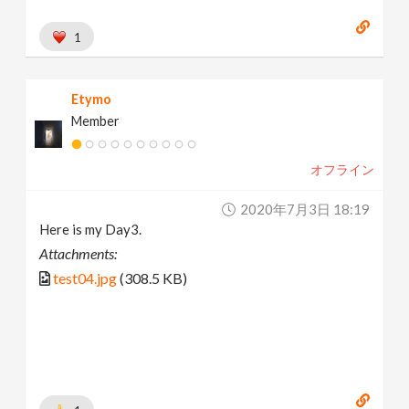
1
Etymo
Member
オフライン
2020年7月3日 18:19
Here is my Day3.
Attachments:
test04.jpg
(308.5 KB)