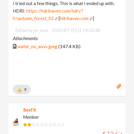
I tried out a few things. This is what I ended up with.
HDRI:
https://hdrihaven.com/hdri/?
h=autumn_forest_02
[
hdrihaven.com
]
Edited by no_aovs -
2020年7月3日 19:36:38
Attachments:
water_no_aovs.jpeg
(147.4 KB)
9
BexFX
Member
オフライン