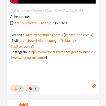
Edited by geoffburns -
2020年7月3日 18:30:41
Attachments:
070320_Water_020.hiplc
(2.5 MB)
Website:
http://geoffburns.com
[
geoffburns.com
]
Twitter:
https://twitter.com/geoffpburns
[
twitter.com
]
Instagram:
https://www.instagram.com/geoffburns/
[
www.instagram.com
]
2
1
NabilJ