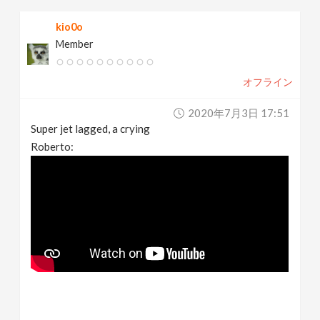
kio0o
Member
オフライン
2020年7月3日 17:51
Super jet lagged, a crying
Roberto: