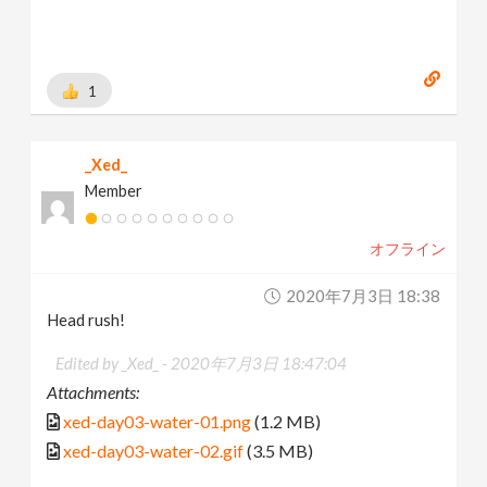
1
_Xed_
Member
オフライン
2020年7月3日 18:38
Head rush!
Edited by _Xed_ -
2020年7月3日 18:47:04
Attachments:
xed-day03-water-01.png
(1.2 MB)
xed-day03-water-02.gif
(3.5 MB)