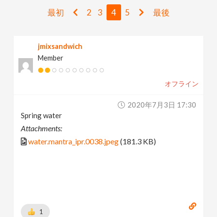
v
最初
2
3
4
5
最後
i
jmixsandwich
Member
g
オフライン
a
2020年7月3日 17:30
t
Spring water
Attachments:
i
water.mantra_ipr.0038.jpeg
(181.3 KB)
o
n
1