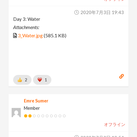
2020年7月3日 19:43
Day 3: Water
Attachments:
3_Water.jpg
(585.1 KB)
2
1
Emre Sumer
Member
オフライン