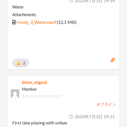
2020年7月3日 19:54
Water
Attachments:
Houly_3_Water.mp4
(12.1 MB)
2
brinn_miguol
Member
オフライン
2020年7月3日 19:55
First time playing with vellum