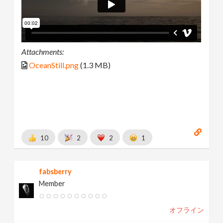
Attachments:
OceanStill.png
(1.3 MB)
10
2
2
1
fabsberry
Member
オフライン