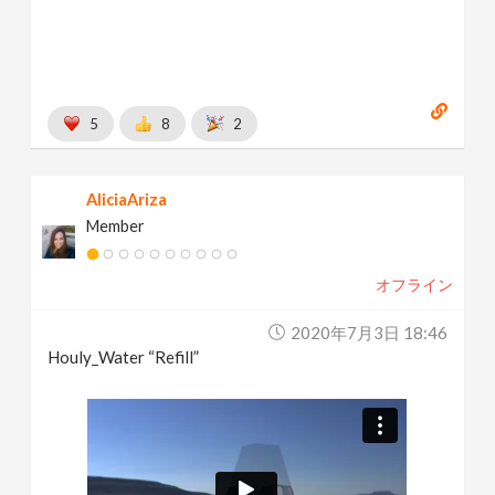
5
8
2
AliciaAriza
Member
オフライン
2020年7月3日 18:46
Houly_Water “Refill”