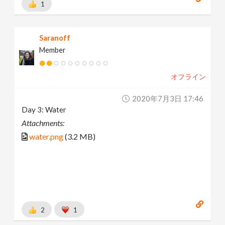
1
Saranoff
Member
オフライン
2020年7月3日 17:46
Day 3: Water
Attachments:
water.png
(3.2 MB)
2
1