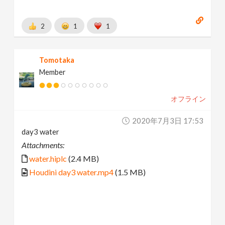
2
1
1
Tomotaka
Member
オフライン
2020年7月3日 17:53
day3 water
Attachments:
water.hiplc
(2.4 MB)
Houdini day3 water.mp4
(1.5 MB)