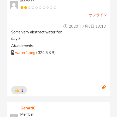
Member
オフライン
2020年7月3日 19:13
Some very abstract water for
day 3
Attachments:
water1.png
(324.5 KB)
1
GerardC
Member