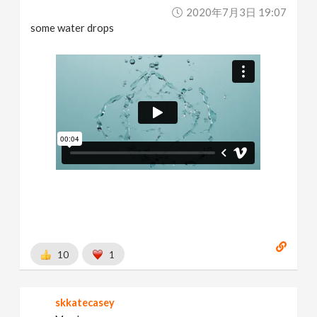
2020年7月3日 19:07
some water drops
10
1
skkatecasey