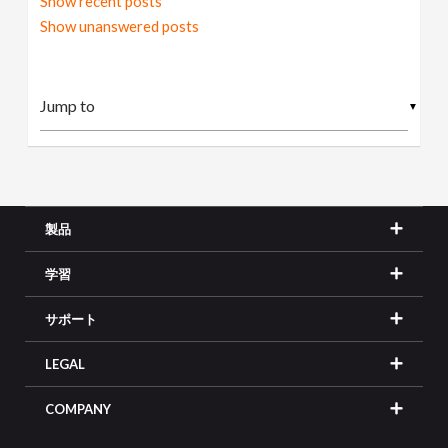
Show recent posts
Show unanswered posts
▼
製品
学習
サポート
LEGAL
COMPANY