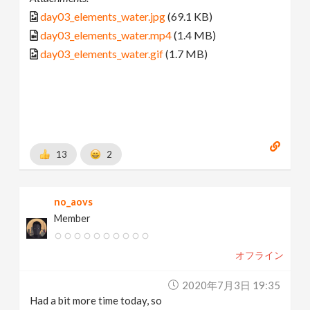
day03_elements_water.jpg
(69.1 KB)
day03_elements_water.mp4
(1.4 MB)
day03_elements_water.gif
(1.7 MB)
13
2
no_aovs
Member
オフライン
2020年7月3日 19:35
Had a bit more time today, so