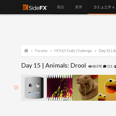
製品
業界
コミュニティ
Forums
HOULY Daily Challenge
Day 15 | A
Day 15 | Animals: Drool
86378
111