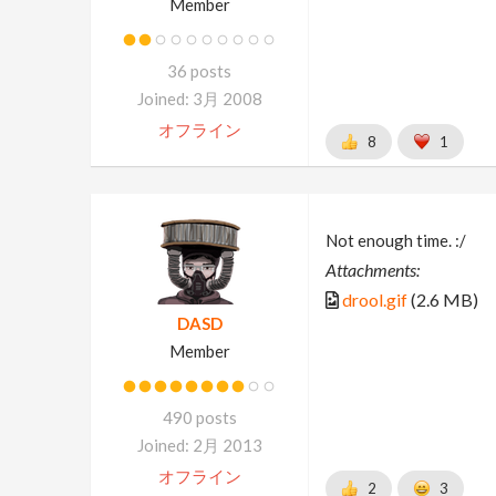
Member
36 posts
Joined: 3月 2008
オフライン
8
1
Not enough time. :/
Attachments:
drool.gif
(2.6 MB)
DASD
Member
490 posts
Joined: 2月 2013
オフライン
2
3