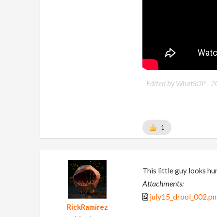
Edited by WhatSOP -
2
1
This little guy looks hu
Attachments:
july15_drool_002.p
RickRamirez