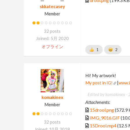
drool.png
(199.3 KB
skkatecasey
Member
32 posts
Joined: 5月 2020
オフライン
1
2
Hi! My artwork!
My post in IG!
[
www.i
Edited by komakinex -
komakinex
Attachments:
Member
15drool.png
(572.9 
IMG_9016.GIF
(10.
32 posts
15Drool.mp4
(12.5
Joined: 10月 2018