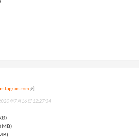
)
nstagram.com
]
2020年7月16日 12:27:34
KB)
0 MB)
 MB)