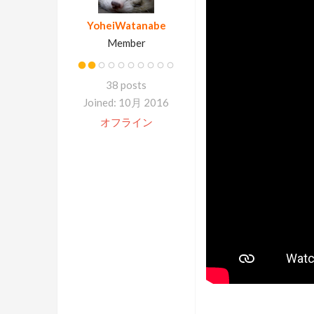
YoheiWatanabe
Member
38 posts
Joined: 10月 2016
オフライン