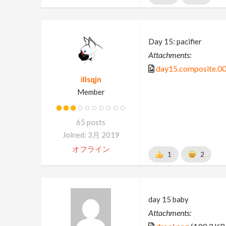
Day 15: pacifier
Attachments:
day15.composite.00
illsqjn
Member
65 posts
Joined: 3月 2019
オフライン
1
2
day 15 baby
Attachments: