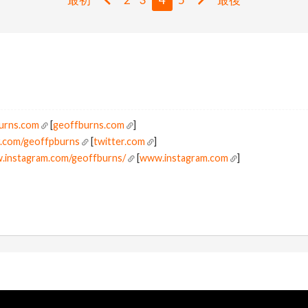
burns.com
[
geoffburns.com
]
er.com/geoffpburns
[
twitter.com
]
w.instagram.com/geoffburns/
[
www.instagram.com
]