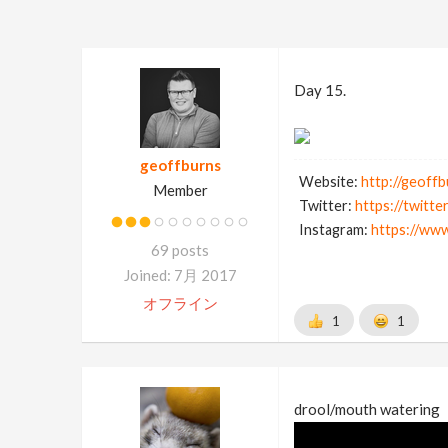
Day 15.
geoffburns
Website:
http://geoff
Member
Twitter:
https://twitt
Instagram:
https://ww
69 posts
Joined: 7月 2017
オフライン
1
1
drool/mouth watering