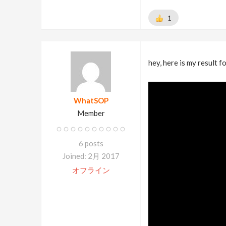
1
hey, here is my result f
WhatSOP
Member
6 posts
Joined: 2月 2017
オフライン