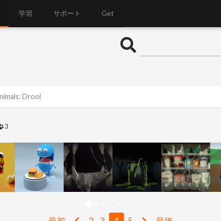
学習
サポート
Get
nimals: Drool
3
最初
2
3
4
5
最後