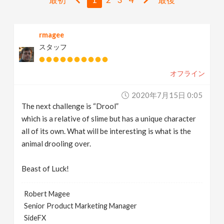
v
rmagee
i
スタッフ
g
オフライン
a
2020年7月15日 0:05
The next challenge is “Drool”
t
which is a relative of slime but has a unique character
all of its own. What will be interesting is what is the
i
animal drooling over.
Beast of Luck!
o
Robert Magee
n
Senior Product Marketing Manager
SideFX