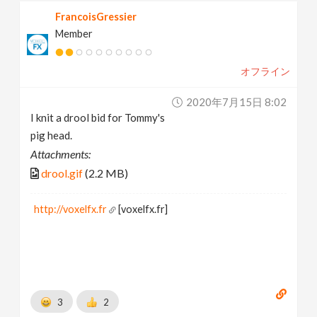
FrancoisGressier
Member
オフライン
2020年7月15日 8:02
I knit a drool bid for Tommy's
pig head.
Attachments:
drool.gif
(2.2 MB)
http://voxelfx.fr
[voxelfx.fr]
3
2