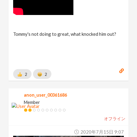
Tommy's not doing to great, what knocked him out?
2
2
anon_user_00361686
Member
オフライン
2020年7月15日 9:07