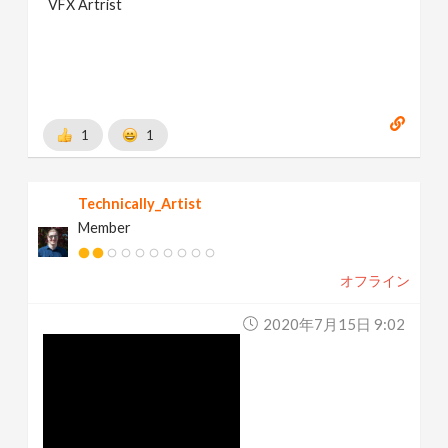
VFX Artrist
1
1
Technically_Artist
Member
オフライン
2020年7月15日 9:02