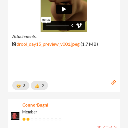
Attachments:
drool_day15_preview_v001.jpeg
(1.7 MB)
3
2
ConnorBugni
Member
オフライン