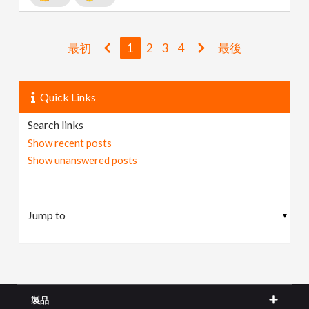
最初
1
2
3
4
最後
Quick Links
Search links
Show recent posts
Show unanswered posts
▼
製品