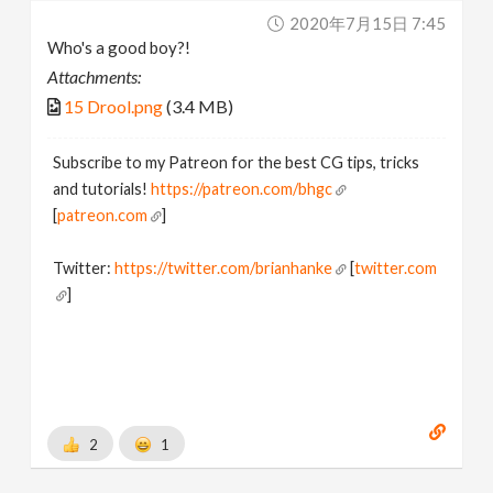
2020年7月15日 7:45
Who's a good boy?!
Attachments:
15 Drool.png
(3.4 MB)
Subscribe to my Patreon for the best CG tips, tricks
and tutorials!
https://patreon.com/bhgc
[
patreon.com
]
Twitter:
https://twitter.com/brianhanke
[
twitter.com
]
Behance:
https://www.behance.net/brianhanke/projects
[
www.behance.net
]
2
1