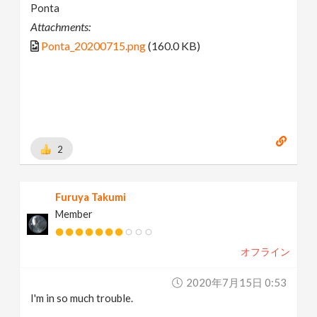
Ponta
Attachments:
Ponta_20200715.png
(160.0 KB)
2
Furuya Takumi
Member
オフライン
2020年7月15日 0:53
I'm in so much trouble.