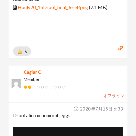
Houly20_15Drool_final_JereP.png
(7.1 MB)
6
Caglar C
Member
オフライン
2020年7月15日 6:33
Drool alien xenomorph eggs