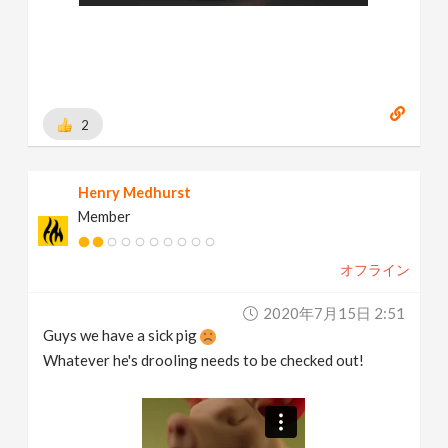
2
Henry Medhurst
Member
オフライン
2020年7月15日 2:51
Guys we have a sick pig
Whatever he's drooling needs to be checked out!