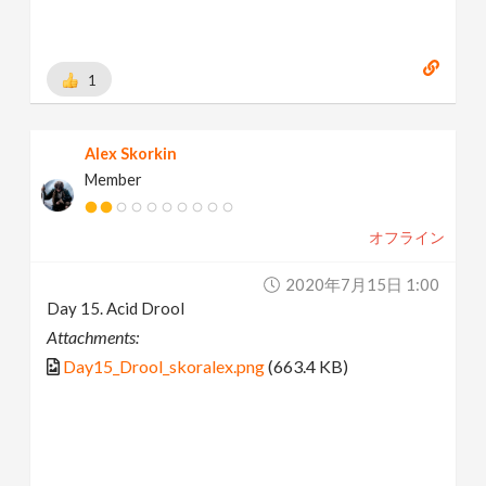
1
Alex Skorkin
Member
オフライン
2020年7月15日 1:00
Day 15. Acid Drool
Attachments:
Day15_Drool_skoralex.png
(663.4 KB)