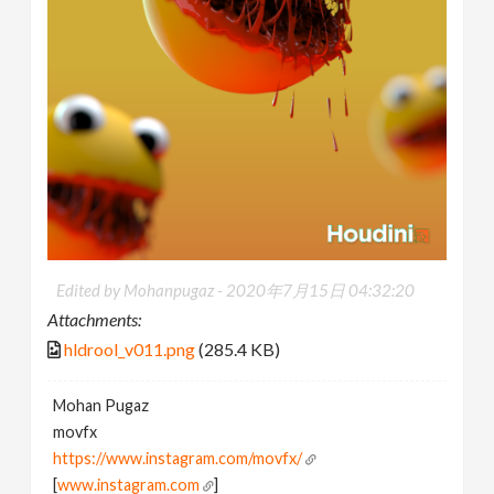
Edited by Mohanpugaz -
2020年7月15日 04:32:20
Attachments:
hldrool_v011.png
(285.4 KB)
Mohan Pugaz
movfx
https://www.instagram.com/movfx/
[
www.instagram.com
]