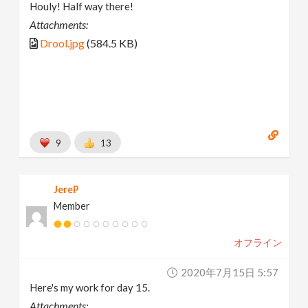
Houly! Half way there!
Attachments:
Drool.jpg
(584.5 KB)
9
13
JereP
Member
オフライン
2020年7月15日 5:57
Here's my work for day 15.
Attachments: