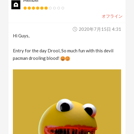
Member
オフライン
2020年7月15日 4:31
Hi Guys,
Entry for the day Drool, So much fun with this devil
pacman drooling blood!