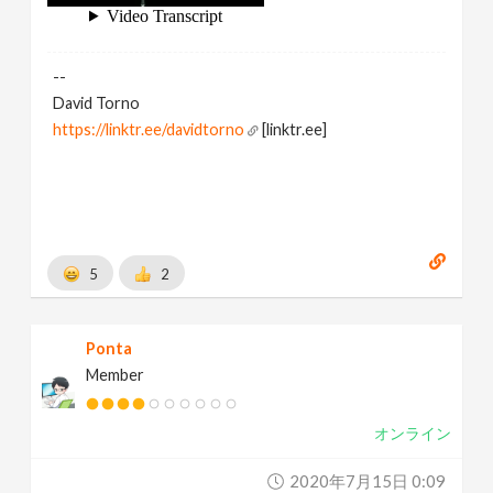
--
David Torno
https://linktr.ee/davidtorno
[linktr.ee]
5
2
Ponta
Member
オンライン
2020年7月15日 0:09