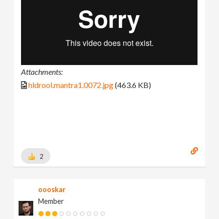
Attachments:
hldrool.mantra1.0072.jpg
(463.6 KB)
2
oooskar
Member