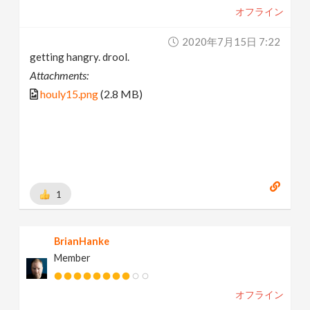
オフライン
2020年7月15日 7:22
getting hangry. drool.
Attachments:
houly15.png
(2.8 MB)
1
BrianHanke
Member
オフライン