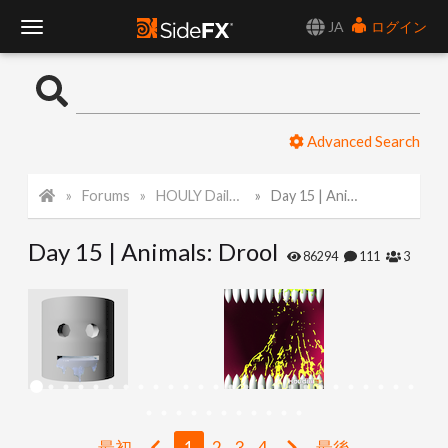
JA
ログイン
T
o
Advanced Search
g
Forums
HOULY Daily Challenge
Day 15 | Animals: Drool
g
Day 15 | Animals: Drool
l
86294
111
3
e
N
a
最初
1
2
3
4
最後