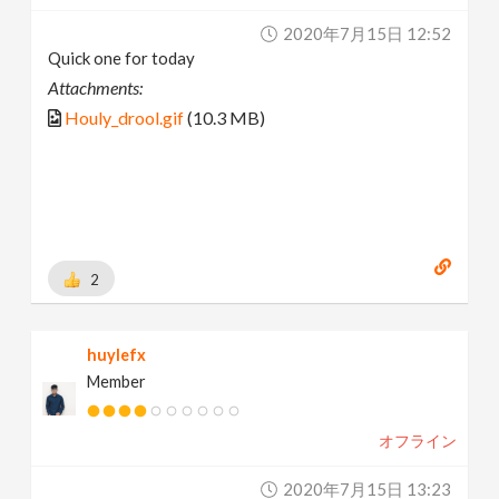
2020年7月15日 12:52
Quick one for today
Attachments:
Houly_drool.gif
(10.3 MB)
2
huylefx
Member
オフライン
2020年7月15日 13:23