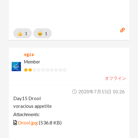
1
1
egza
Member
オフライン
2020年7月15日 10:26
Day15 Drool
voracious appetite
Attachments:
Drool.jpg
(536.8 KB)