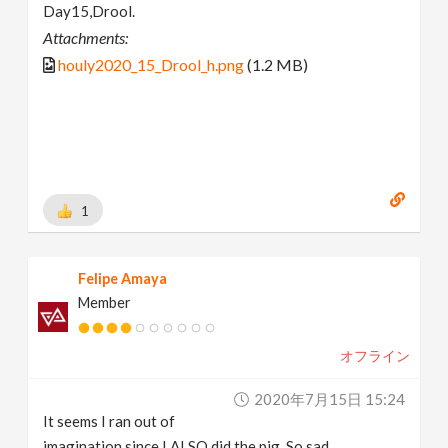
Day15,Drool.
Attachments:
houly2020_15_Drool_h.png
(1.2 MB)
1
Felipe Amaya
Member
オフライン
2020年7月15日 15:24
It seems I ran out of
imagination since I ALSO did the pig. So sad..