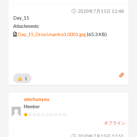
2020年7月15日 12:48
Day_15
Attachments:
Day_15_Drool.mantra1.0001.jpg
(65.3 KB)
1
simchunyou
Member
オフライン
2020年7月15日 12:51