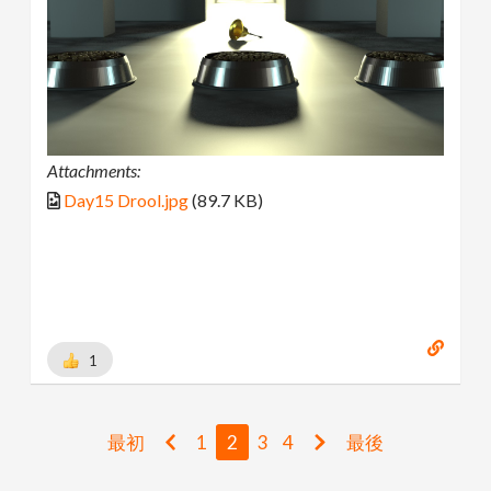
Attachments:
Day15 Drool.jpg
(89.7 KB)
1
最初
1
2
3
4
最後