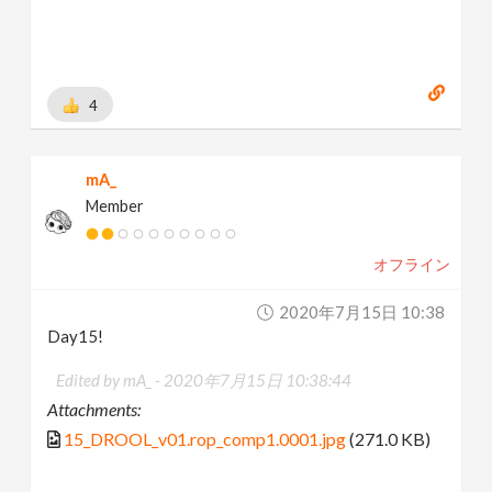
4
mA_
Member
オフライン
2020年7月15日 10:38
Day15!
Edited by mA_ -
2020年7月15日 10:38:44
Attachments:
15_DROOL_v01.rop_comp1.0001.jpg
(271.0 KB)