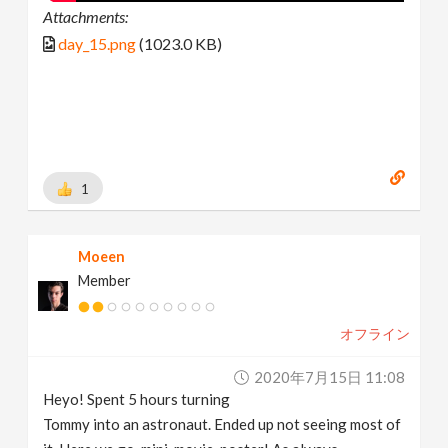
Attachments:
day_15.png
(1023.0 KB)
1
Moeen
Member
オフライン
2020年7月15日 11:08
Heyo! Spent 5 hours turning
Tommy into an astronaut. Ended up not seeing most of