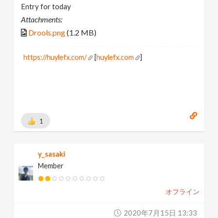
Entry for today
Attachments:
Drools.png
(1.2 MB)
https://huylefx.com/
[
huylefx.com
]
1
y_sasaki
Member
オフライン
2020年7月15日 13:33