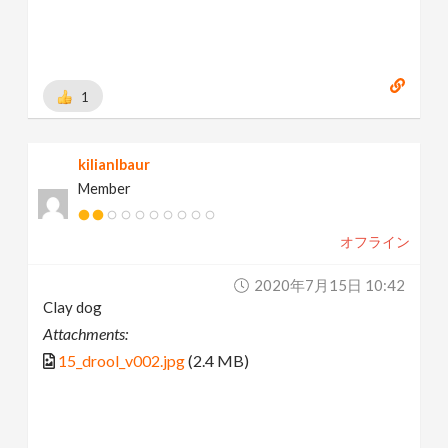
1
kilianlbaur
Member
オフライン
2020年7月15日 10:42
Clay dog
Attachments:
15_drool_v002.jpg
(2.4 MB)