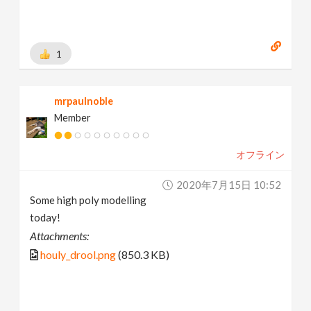
1
mrpaulnoble
Member
オフライン
2020年7月15日 10:52
Some high poly modelling
today!
Attachments:
houly_drool.png
(850.3 KB)