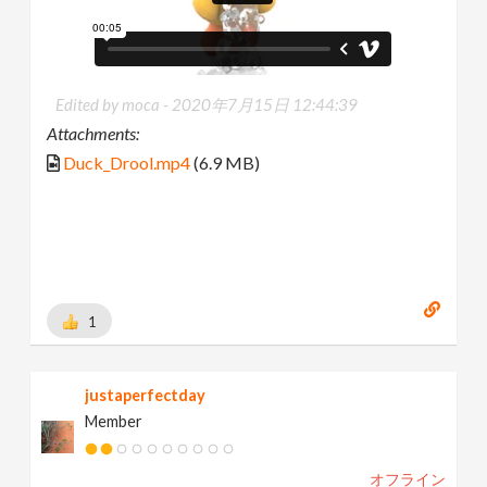
Edited by moca -
2020年7月15日 12:44:39
Attachments:
Duck_Drool.mp4
(6.9 MB)
1
justaperfectday
Member
オフライン