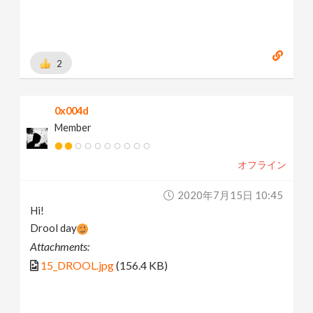
2
0x004d
Member
オフライン
2020年7月15日 10:45
Hi!
Drool day
Attachments:
15_DROOL.jpg
(156.4 KB)