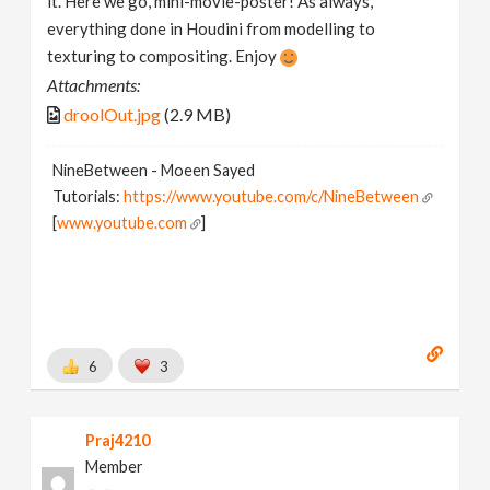
it. Here we go, mini-movie-poster! As always,
everything done in Houdini from modelling to
texturing to compositing. Enjoy
Attachments:
droolOut.jpg
(2.9 MB)
NineBetween - Moeen Sayed
Tutorials:
https://www.youtube.com/c/NineBetween
[
www.youtube.com
]
6
3
Praj4210
Member