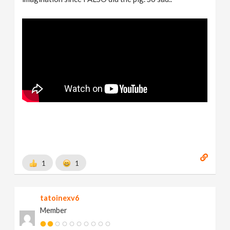
1
1
tatoinexv6
Member