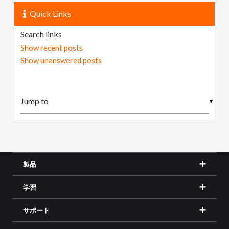
Quick Links
Search links
Show recent posts
Show unanswered posts
▼
製品
学習
サポート