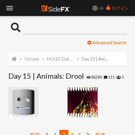
JA
ログイン
T
o
Advanced Search
g
Forums
HOULY Daily Challenge
Day 15 | Animals: Drool
g
Day 15 | Animals: Drool
l
86284
111
3
e
N
a
最初
1
2
3
4
最後