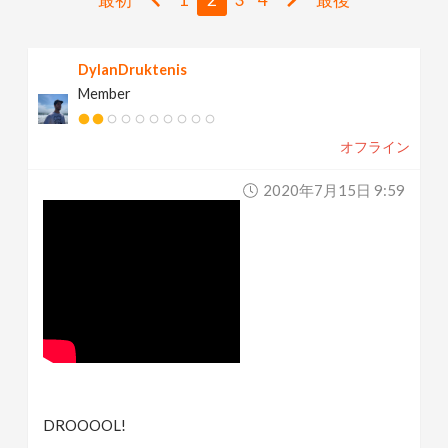
v
DylanDruktenis
i
Member
g
オフライン
a
2020年7月15日 9:59
t
i
o
n
DROOOOL!