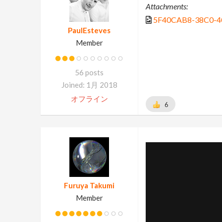
Attachments:
5F40CAB8-38C0-4
PaulEsteves
Member
56 posts
Joined: 1月 2018
オフライン
6
Furuya Takumi
Member