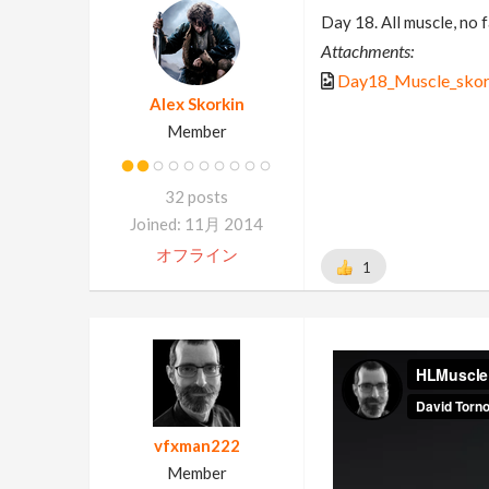
Day 18. All muscle, no f
Attachments:
Day18_Muscle_skor
Alex Skorkin
Member
32 posts
Joined: 11月 2014
オフライン
1
vfxman222
Member