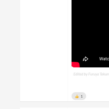
Edited by Furuya Takum
1