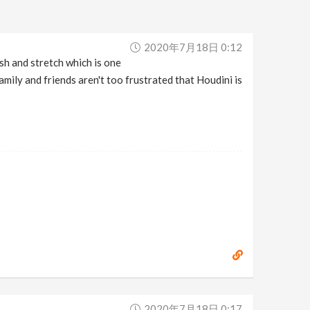
2020年7月18日 0:12
sh and stretch which is one
ily and friends aren't too frustrated that Houdini is
2020年7月18日 0:17