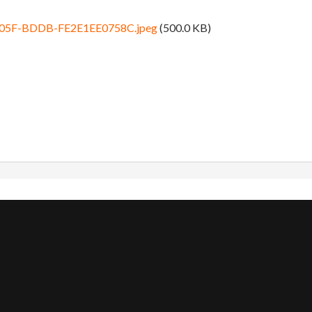
05F-BDDB-FE2E1EE0758C.jpeg
(500.0 KB)