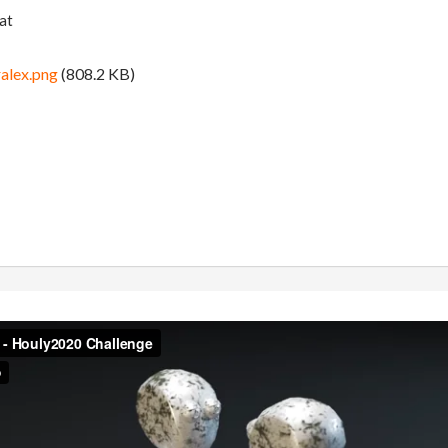
at
alex.png
(808.2 KB)