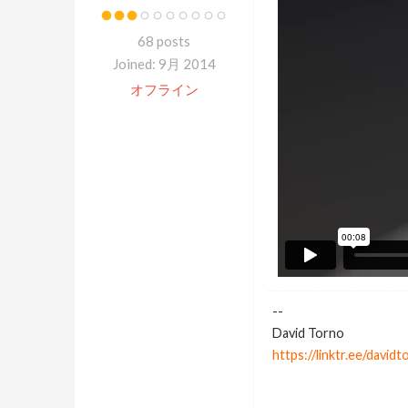
68 posts
Joined: 9月 2014
オフライン
--
David Torno
https://linktr.ee/davidt