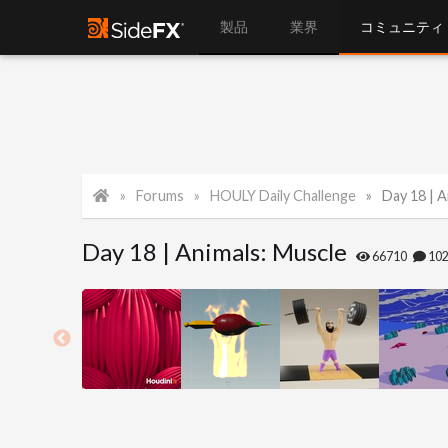
製品
業界
コミュニティ
Forums
HOULY Daily Challenge
Day 18 | A
Day 18 | Animals: Muscle
66710
10