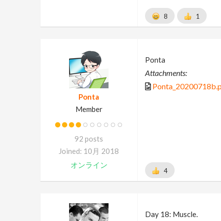
8
1
Ponta
Attachments:
Ponta_20200718b.
Ponta
Member
92 posts
Joined: 10月 2018
オンライン
4
Day 18: Muscle.