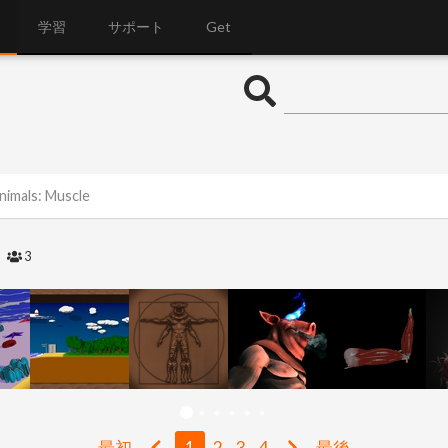
学習
サポート
Get
nimals: Muscle
2
3
最初
1
2
3
4
最後