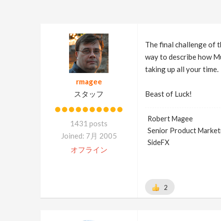
The final challenge of 
way to describe how Mus
taking up all your time.
rmagee
スタッフ
Beast of Luck!
Robert Magee
1431 posts
Senior Product Market
Joined: 7月 2005
SideFX
オフライン
2