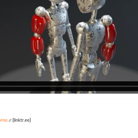
orno
[linktr.ee]