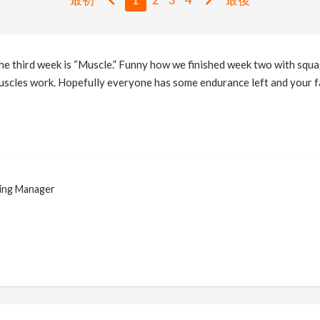
the third week is “Muscle.” Funny how we finished week two with squa
cles work. Hopefully everyone has some endurance left and your fam
ing Manager