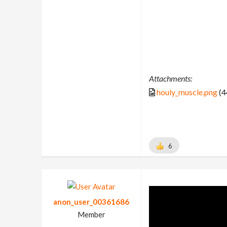
Attachments:
houly_muscle.png
(4
6
anon_user_00361686
Member