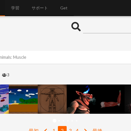
学習
サポート
Get
nimals: Muscle
2
3
最初
1
2
3
4
最後