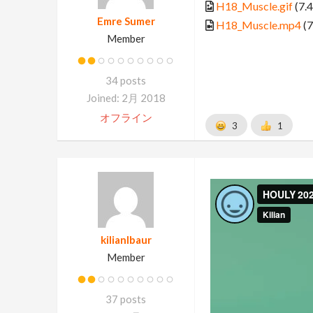
H18_Muscle.gif
(7.
Emre Sumer
H18_Muscle.mp4
(7
Member
34 posts
Joined: 2月 2018
オフライン
3
1
kilianlbaur
Member
37 posts