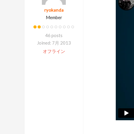
ryokanda
Member
46 posts
Joined: 7月 2013
オフライン