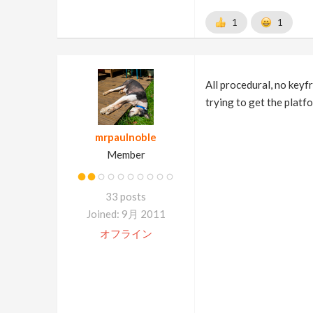
1
1
All procedural, no keyfr
trying to get the platfo
mrpaulnoble
Member
33 posts
Joined: 9月 2011
オフライン