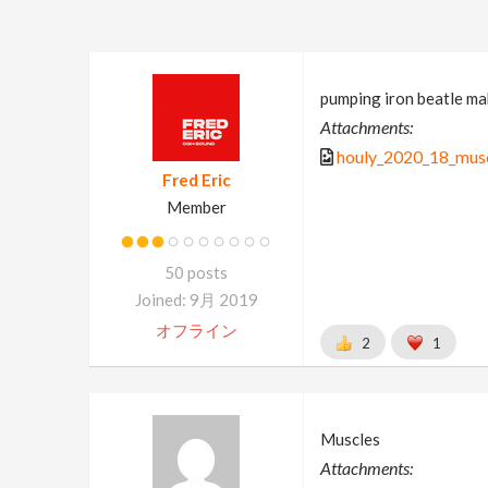
pumping iron beatle mak
Attachments:
houly_2020_18_mus
Fred Eric
Member
50 posts
Joined: 9月 2019
オフライン
2
1
Muscles
Attachments: