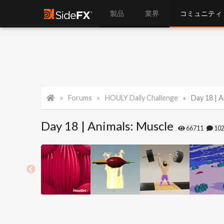
製品
業界
コミュニティ
Forums
HOULY Daily Challenge
Day 18 | A
Day 18 | Animals: Muscle
66711
10