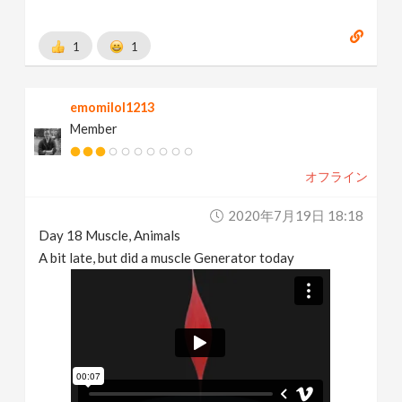
1
1
emomilol1213
Member
オフライン
2020年7月19日 18:18
Day 18 Muscle, Animals
A bit late, but did a muscle Generator today