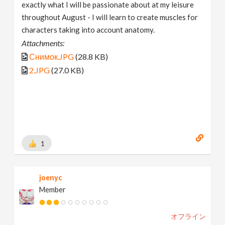
exactly what I will be passionate about at my leisure
throughout August - I will learn to create muscles for
characters taking into account anatomy.
Attachments:
Снимок.JPG
(28.8 KB)
2.JPG
(27.0 KB)
1
joenyc
Member
オフライン