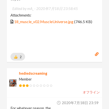
Edited by mA_ -
2020年7月18日 23:58:45
Attachments:
18_muscle_v02.MuscleUniverse.jpg
(746.5 KB)
2
hediedscreaming
Member
オフライン
2020年7月18日 23:59
For whatever reason, the