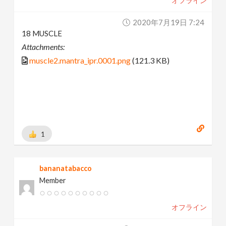
オフライン
2020年7月19日 7:24
18 MUSCLE
Attachments:
muscle2.mantra_ipr.0001.png
(121.3 KB)
1
bananatabacco
Member
オフライン