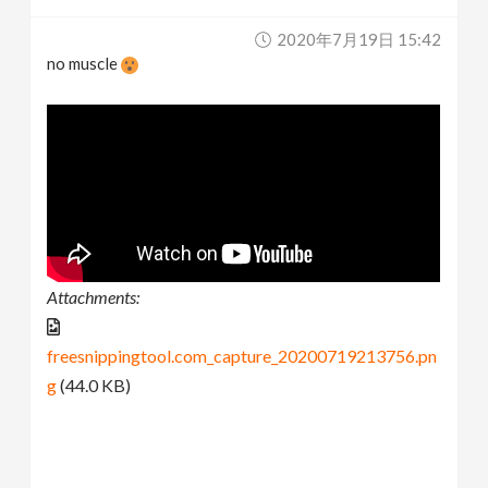
2020年7月19日 15:42
no muscle
Attachments:
freesnippingtool.com_capture_20200719213756.pn
g
(44.0 KB)