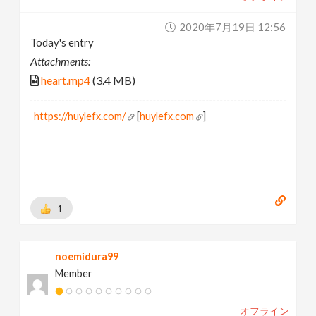
2020年7月19日 12:56
Today's entry
Attachments:
heart.mp4
(3.4 MB)
https://huylefx.com/
[
huylefx.com
]
1
noemidura99
Member
オフライン