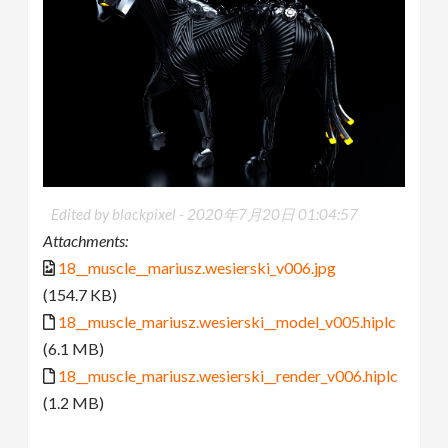
Edited by blackpixel -
2020年7月20日 01:04:57
Attachments:
18__muscle__mariusz.wesierski_v006.jpg
(154.7 KB)
18__muscle_mariusz.wesierski__model_v005.hiplc
(6.1 MB)
18__muscle_mariusz.wesierski__render_v006.hiplc
(1.2 MB)