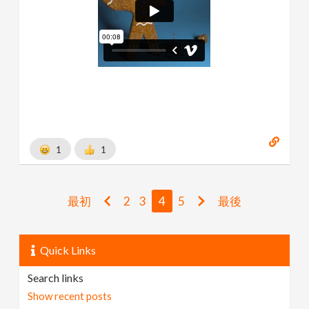
1
1
最初
2
3
4
5
最後
Quick Links
Search links
Show recent posts