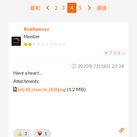
v
最初
2
3
4
5
最後
i
RickRamirez
Member
g
オフライン
a
2020年7月18日 23:34
t
Have a heart…
Attachments:
i
july18_muscle_004.png
(1.2 MB)
o
n
2
1