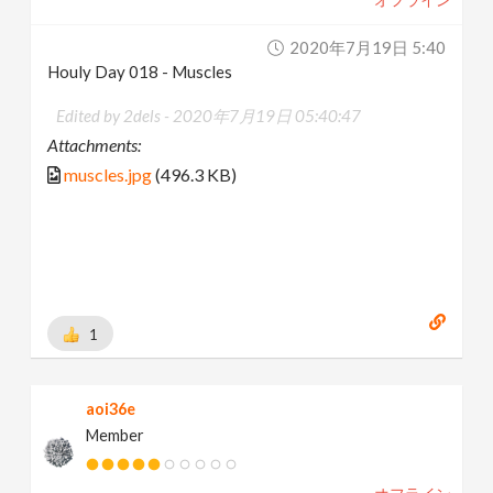
2020年7月19日 5:40
Houly Day 018 - Muscles
Edited by 2dels -
2020年7月19日 05:40:47
Attachments:
muscles.jpg
(496.3 KB)
1
aoi36e
Member