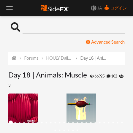
JA
ログイン
T
o
Advanced Search
g
Forums
HOULY Daily Challenge
Day 18 | Animals: Muscle
g
Day 18 | Animals: Muscle
l
66925
102
3
e
N
a