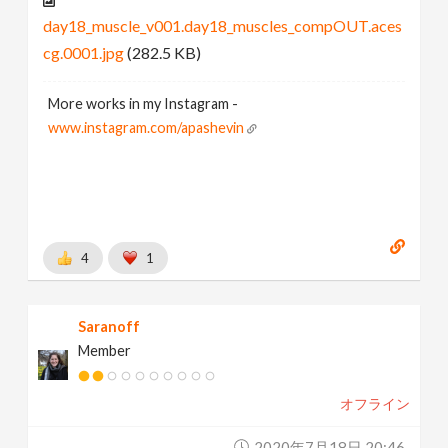
day18_muscle_v001.day18_muscles_compOUT.aces
cg.0001.jpg
(282.5 KB)
More works in my Instagram -
www.instagram.com/apashevin
4
1
Saranoff
Member
オフライン
2020年7月18日 20:46