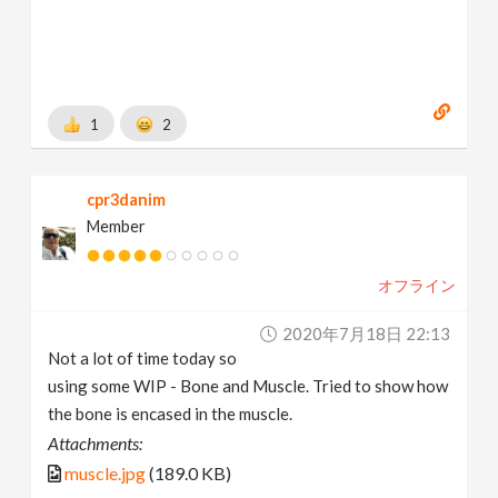
1
2
cpr3danim
Member
オフライン
2020年7月18日 22:13
Not a lot of time today so
using some WIP - Bone and Muscle. Tried to show how
the bone is encased in the muscle.
Attachments:
muscle.jpg
(189.0 KB)