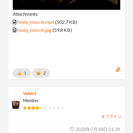
Attachments:
houly_muscle.mp4
(502.7 KB)
houly_muscle.jpg
(59.8 KB)
1
2
Valent
Member
オフライン
2020年7月18日 21:39