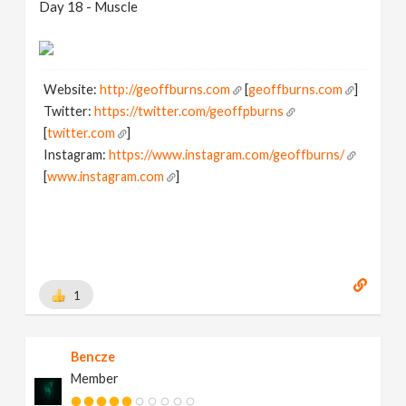
Day 18 - Muscle
Website:
http://geoffburns.com
[
geoffburns.com
]
Twitter:
https://twitter.com/geoffpburns
[
twitter.com
]
Instagram:
https://www.instagram.com/geoffburns/
[
www.instagram.com
]
1
Bencze
Member