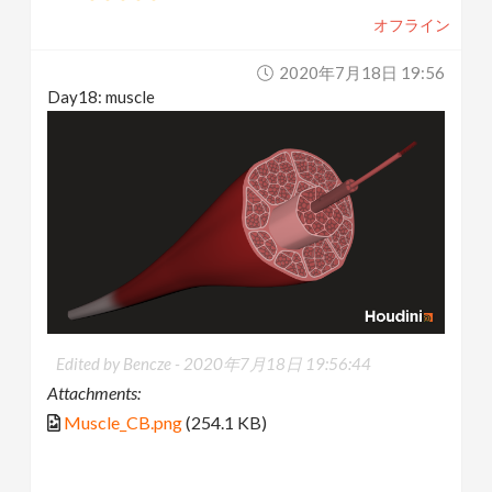
オフライン
2020年7月18日 19:56
Day18: muscle
Edited by Bencze -
2020年7月18日 19:56:44
Attachments:
Muscle_CB.png
(254.1 KB)