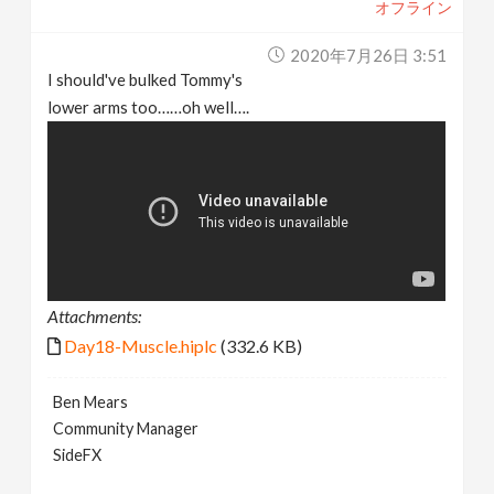
オフライン
2020年7月26日 3:51
I should've bulked Tommy's
lower arms too……oh well….
Attachments:
Day18-Muscle.hiplc
(332.6 KB)
Ben Mears
Community Manager
SideFX