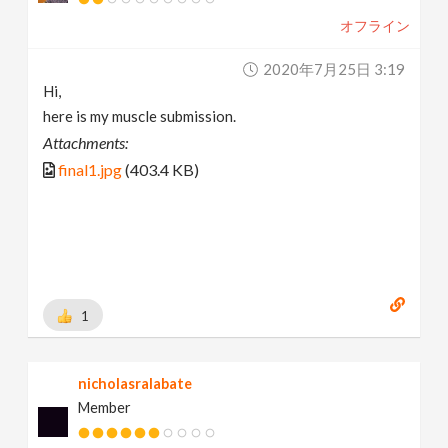
オフライン
2020年7月25日 3:19
Hi,
here is my muscle submission.
Attachments:
final1.jpg
(403.4 KB)
1
nicholasralabate
Member