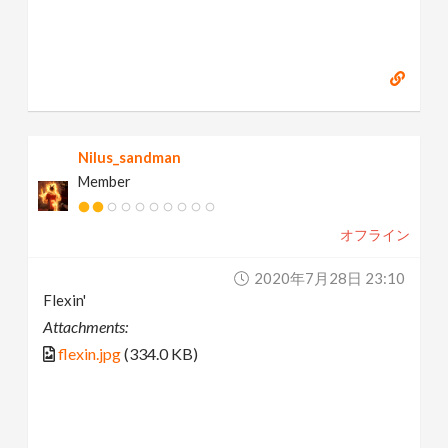
Nilus_sandman
Member
オフライン
2020年7月28日 23:10
Flexin'
Attachments:
flexin.jpg
(334.0 KB)