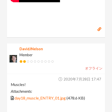
DavidJNelson
Member
オフライン
2020年7月28日 17:47
Muscles!
Attachments:
day18_muscle_ENTRY_01.jpg
(478.6 KB)