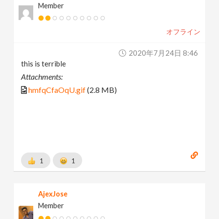
Member
オフライン
2020年7月24日 8:46
this is terrible
Attachments:
hmfqCfaOqU.gif
(2.8 MB)
1
1
AjexJose
Member