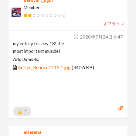
Barhvart_Egor
Member
オフライン
2020年7月24日 6:47
my entrey for day 18! the
most important muscle!
Attachments:
Active_Render.0115.1.jpg
(340.6 KB)
1
mserena