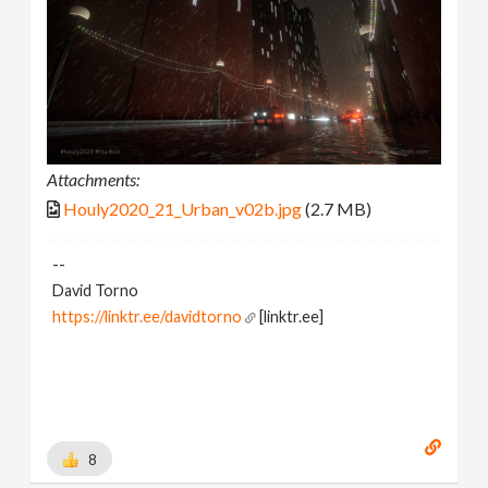
Attachments:
Houly2020_21_Urban_v02b.jpg
(2.7 MB)
--
David Torno
https://linktr.ee/davidtorno
[linktr.ee]
8