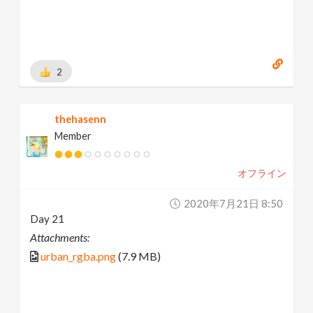
2
thehasenn
Member
オフライン
2020年7月21日 8:50
Day 21
Attachments:
urban_rgba.png
(7.9 MB)