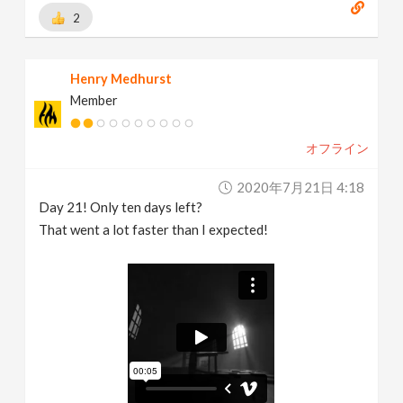
2
Henry Medhurst
Member
オフライン
2020年7月21日 4:18
Day 21! Only ten days left?
That went a lot faster than I expected!