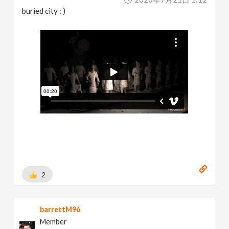
buried city : )
2
barrettM96
Member