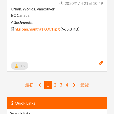
2020年7月21日 10:49
Urban, Worlds. Vancouver
BC Canada.
Attachments:
hlurban.mantra1.0001.jpg
(965.3 KB)
15
最初
1
2
3
4
最後
Quick Links
Search links