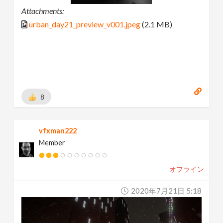
Attachments:
urban_day21_preview_v001.jpeg
(2.1 MB)
8
vfxman222
Member
オフライン
2020年7月21日 5:18