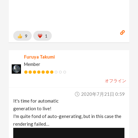
9
1
Furuya Takumi
Member
オフライン
2020年7月21日 0:59
It's time for automatic
generation to live!
I'm quite fond of auto-generating, but in this case the
rendering failed…