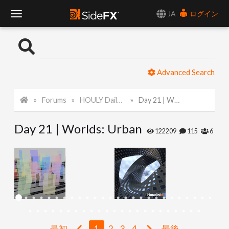
JA
ログイン
T
o
Advanced Search
g
Forums
HOULY Daily Challenge
Day 21 | Worlds: Urban
g
Day 21 | Worlds: Urban
l
122209
115
6
e
N
a
最初
1
2
3
4
最後