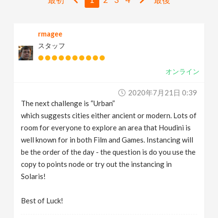
v
rmagee
i
スタッフ
g
オンライン
a
2020年7月21日 0:39
The next challenge is “Urban”
t
which suggests cities either ancient or modern. Lots of
room for everyone to explore an area that Houdini is
i
well known for in both Film and Games. Instancing will
be the order of the day - the question is do you use the
copy to points node or try out the instancing in
o
Solaris!
n
Best of Luck!