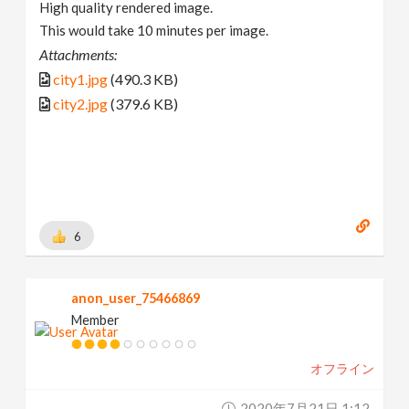
High quality rendered image.
This would take 10 minutes per image.
Attachments:
city1.jpg
(490.3 KB)
city2.jpg
(379.6 KB)
6
anon_user_75466869
Member
オフライン
2020年7月21日 1:12