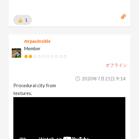
1
mrpaulnoble
Member
オフライン
2020年7月21日 9:14
Procedural city from
textures.