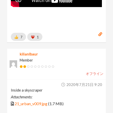
7
1
kilianlbaur
Member
オフライン
2020年7月21日 9:20
Inside a skyscraper
Attachments:
21_urban_v009.jpg
(1.7 MB)