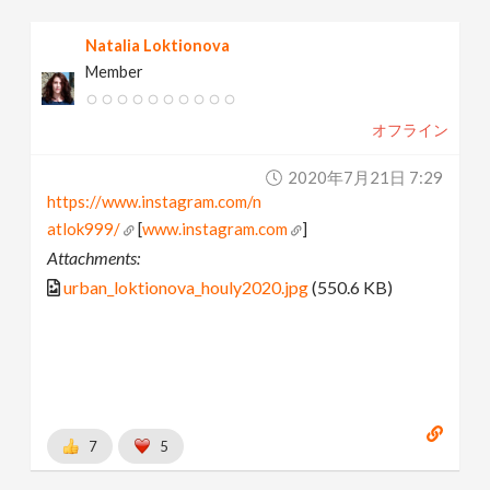
Natalia Loktionova
Member
オフライン
2020年7月21日 7:29
https://www.instagram.com/n
atlok999/
[
www.instagram.com
]
Attachments:
urban_loktionova_houly2020.jpg
(550.6 KB)
7
5