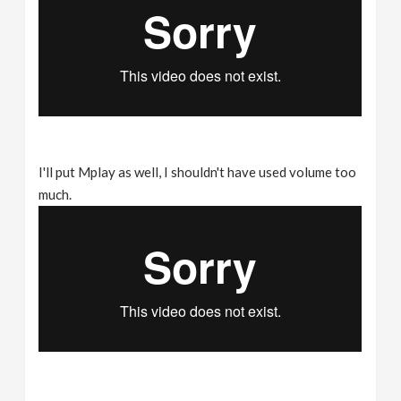
I'll put Mplay as well, I shouldn't have used volume too
much.