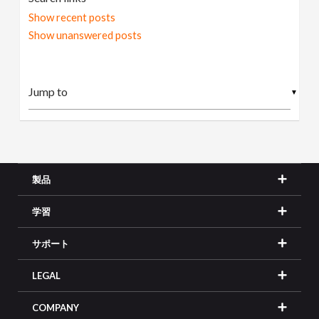
Show recent posts
Show unanswered posts
▼
製品
学習
サポート
LEGAL
COMPANY