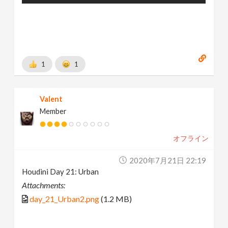
1
1
Valent
Member
オフライン
2020年7月21日 22:19
Houdini Day 21: Urban
Attachments:
day_21_Urban2.png
(1.2 MB)