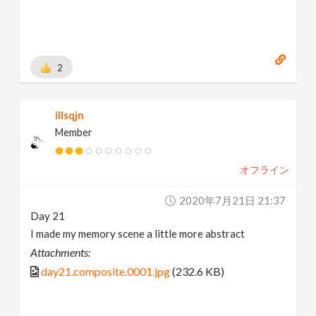
https://www.behance.net/brianhanke/projects
[
www.behance.net
]
2
illsqjn
Member
オフライン
2020年7月21日 21:37
Day 21
I made my memory scene a little more abstract
Attachments:
day21.composite.0001.jpg
(232.6 KB)