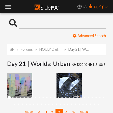
JA
ログイン
T
o
Advanced Search
g
Forums
HOULY Daily Challenge
Day 21 | Worlds: Urban
g
Day 21 | Worlds: Urban
l
122240
115
6
e
N
a
最初
1
2
3
4
最後