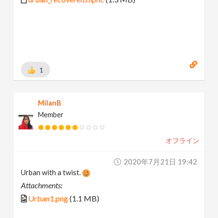
1
MilanB
Member
オフライン
2020年7月21日 19:42
Urban with a twist.
Attachments:
Urban1.png
(1.1 MB)