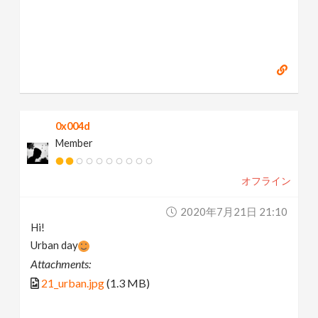
0x004d
Member
オフライン
2020年7月21日 21:10
Hi!
Urban day
Attachments:
21_urban.jpg
(1.3 MB)