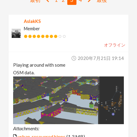
v
AslakKS
i
Member
g
オフライン
a
2020年7月21日 19:14
Playing around with some
t
OSM data.
i
o
n
Attachments:
urban_recovered.hipnc
(1.3 MB)