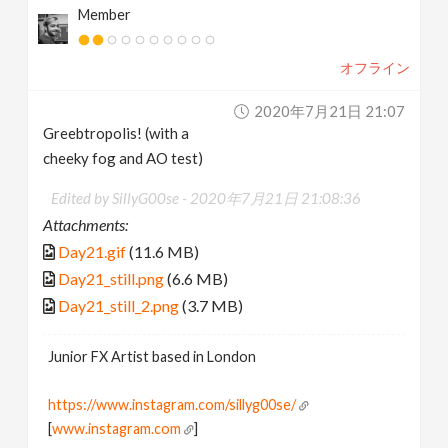
Member
オフライン
2020年7月21日 21:07
Greebtropolis! (with a
cheeky fog and AO test)
Edited by SillyG00se -
2020年7月21日 21:08:36
Attachments:
Day21.gif
(11.6 MB)
Day21_still.png
(6.6 MB)
Day21_still_2.png
(3.7 MB)
Junior FX Artist based in London
https://www.instagram.com/sillyg00se/
[
www.instagram.com
]