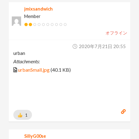
jmixsandwich
Member
オフライン
2020年7月21日 20:55
urban
Attachments:
urbanSmall.jpg
(40.1 KB)
1
SillyG00se