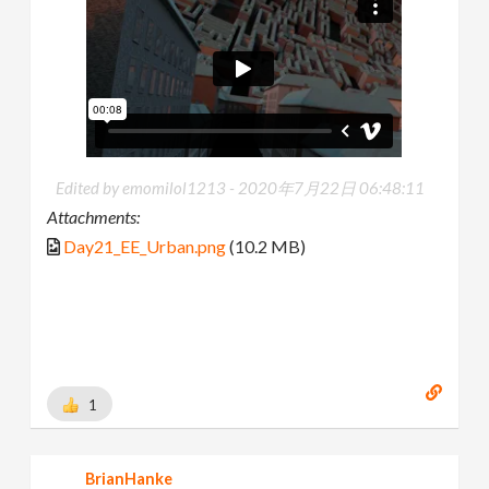
Edited by emomilol1213 -
2020年7月22日 06:48:11
Attachments:
Day21_EE_Urban.png
(10.2 MB)
1
BrianHanke