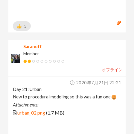
3
Saranoff
Member
オフライン
2020年7月21日 22:21
Day 21: Urban
New to procedural modeling so this was a fun one
Attachments:
urban_02.png
(1.7 MB)