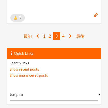
2
最初
1
2
3
4
最後
Quick Links
Search links
Show recent posts
Show unanswered posts
▼