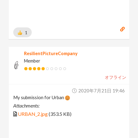
1
ResilientPictureCompany
Member
オフライン
2020年7月21日 19:46
My submission for Urban
Attachments:
URBAN_2.jpg
(353.5 KB)