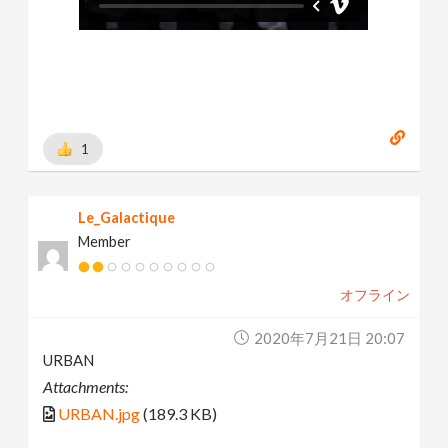
1
Le_Galactique
Member
オフライン
2020年7月21日 20:07
URBAN
Attachments:
URBAN.jpg
(189.3 KB)