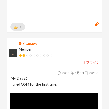
1
S-kitagawa
Member
オフライン
2020年7月21日 20:26
My Day21.
I tried OSM for the first time.