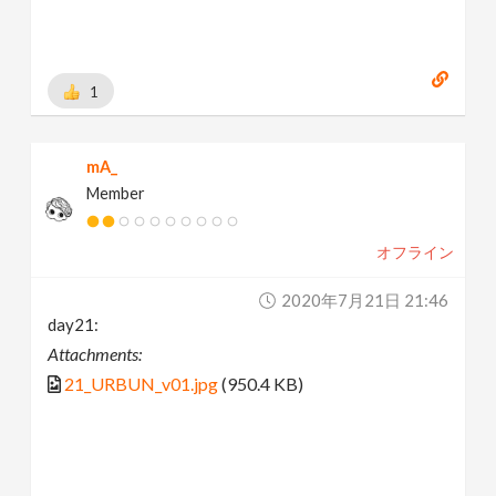
1
mA_
Member
オフライン
2020年7月21日 21:46
day21:
Attachments:
21_URBUN_v01.jpg
(950.4 KB)