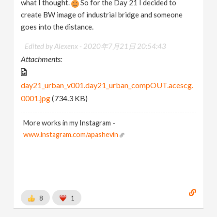
what I thought.
So for the Day 21 I decided to
create BW image of industrial bridge and someone
goes into the distance.
Edited by Alexenx -
2020年7月21日 20:54:43
Attachments:
day21_urban_v001.day21_urban_compOUT.acescg.
0001.jpg
(734.3 KB)
More works in my Instagram -
www.instagram.com/apashevin
8
1