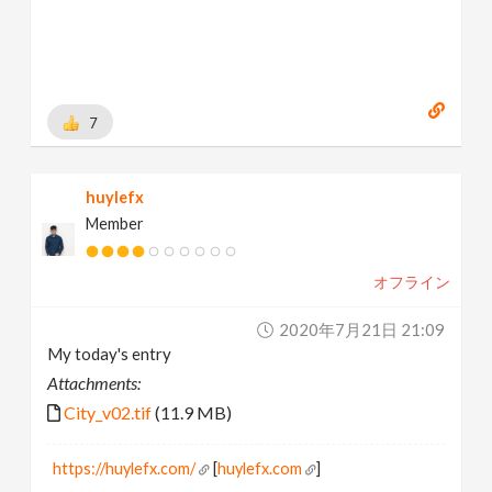
7
huylefx
Member
オフライン
2020年7月21日 21:09
My today's entry
Attachments:
City_v02.tif
(11.9 MB)
https://huylefx.com/
[
huylefx.com
]