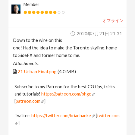
Member
オフライン
2020年7月21日 21:31
Down to the wire on this
one! Had the idea to make the Toronto skyline, home
to SideFX and former home to me.
Attachments:
21 Urban Final.png
(4.0 MB)
Subscribe to my Patreon for the best CG tips, tricks
and tutorials!
https://patreon.com/bhgc
[
patreon.com
]
Twitter:
https://twitter.com/brianhanke
[
twitter.com
]
Behance: