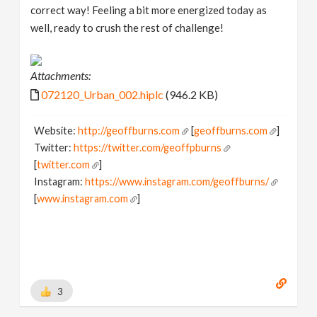
correct way! Feeling a bit more energized today as
well, ready to crush the rest of challenge!
Attachments:
072120_Urban_002.hiplc
(946.2 KB)
Website:
http://geoffburns.com
[
geoffburns.com
]
Twitter:
https://twitter.com/geoffpburns
[
twitter.com
]
Instagram:
https://www.instagram.com/geoffburns/
[
www.instagram.com
]
3