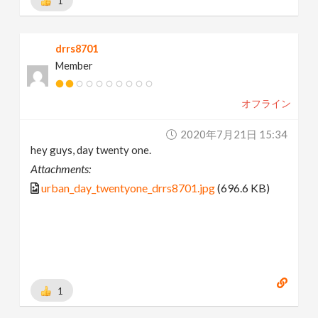
1
drrs8701
Member
オフライン
2020年7月21日 15:34
hey guys, day twenty one.
Attachments:
urban_day_twentyone_drrs8701.jpg
(696.6 KB)
1