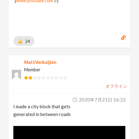
[
www.youtube.com
]
24
MattVerkuijlen
Member
オフライン
2020年7月21日 16:22
I made a city block that gets
generated in between roads