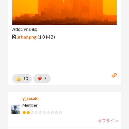
Attachments:
urban.png
(1.8 MB)
10
3
y_sasaki
Member
オフライン