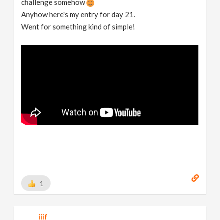
challenge somehow
Anyhow here's my entry for day 21.
Went for something kind of simple!
1
iiif