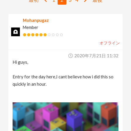
v
Mohanpugaz
i
Member
g
オフライン
a
2020年7月21日 11:32
Hi guys,
t
Entry for the day here,I cant believe how i did this so
i
quickly in an hour.
o
n