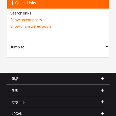
Quick Links
Search links
Show recent posts
Show unanswered posts
▼
製品
学習
サポート
LEGAL