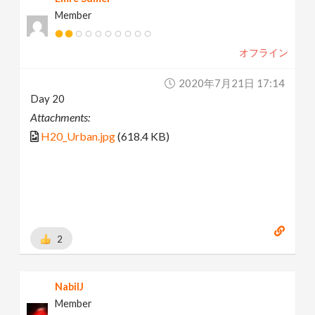
Member
オフライン
2020年7月21日 17:14
Day 20
Attachments:
H20_Urban.jpg
(618.4 KB)
2
NabilJ
Member