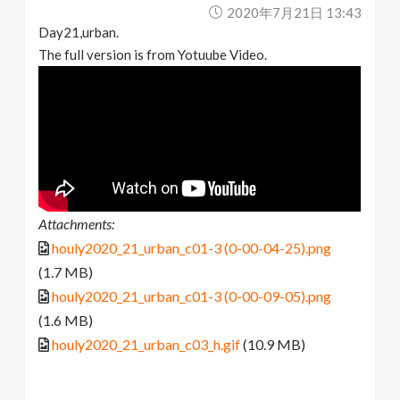
2020年7月21日 13:43
Day21,urban.
The full version is from Yotuube Video.
Attachments:
houly2020_21_urban_c01-3 (0-00-04-25).png
(1.7 MB)
houly2020_21_urban_c01-3 (0-00-09-05).png
(1.6 MB)
houly2020_21_urban_c03_h.gif
(10.9 MB)