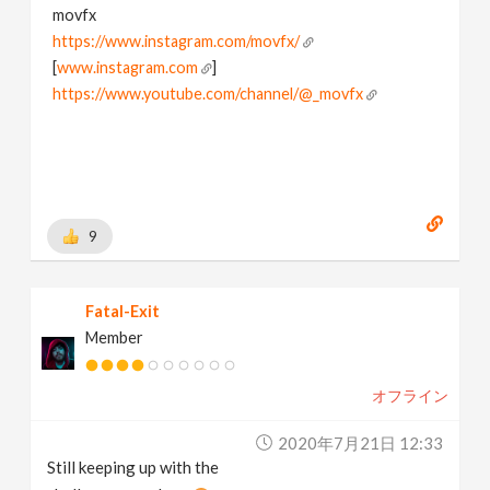
movfx
https://www.instagram.com/movfx/
[
www.instagram.com
]
https://www.youtube.com/channel/@_movfx
9
Fatal-Exit
Member
オフライン
2020年7月21日 12:33
Still keeping up with the