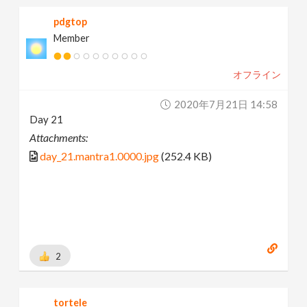
pdgtop
Member
オフライン
2020年7月21日 14:58
Day 21
Attachments:
day_21.mantra1.0000.jpg
(252.4 KB)
2
tortele