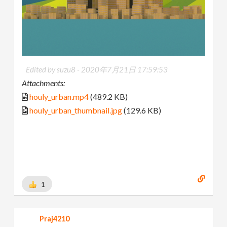
Edited by suzu8 -
2020年7月21日 17:59:53
Attachments:
houly_urban.mp4
(489.2 KB)
houly_urban_thumbnail.jpg
(129.6 KB)
1
Praj4210