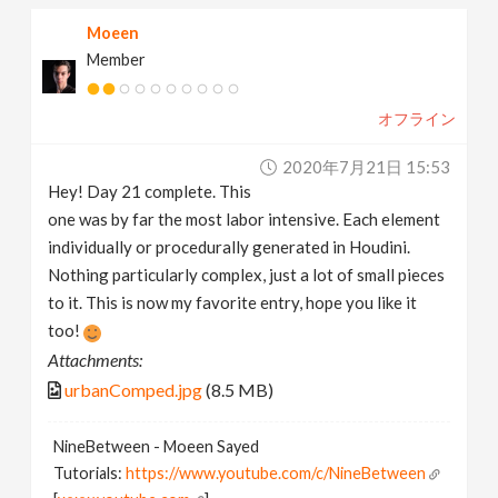
Moeen
Member
オフライン
2020年7月21日 15:53
Hey! Day 21 complete. This
one was by far the most labor intensive. Each element
individually or procedurally generated in Houdini.
Nothing particularly complex, just a lot of small pieces
to it. This is now my favorite entry, hope you like it
too!
Attachments:
urbanComped.jpg
(8.5 MB)
NineBetween - Moeen Sayed
Tutorials:
https://www.youtube.com/c/NineBetween