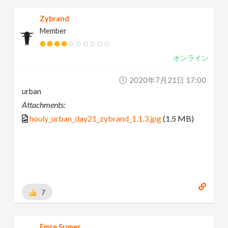
Zybrand
Member
オンライン
2020年7月21日 17:00
urban
Attachments:
houly_urban_day21_zybrand_1.1.3.jpg
(1.5 MB)
7
Emre Sumer