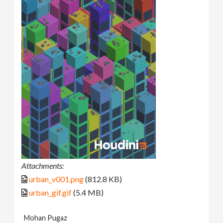
Attachments:
urban_v001.png
(812.8 KB)
urban_gif.gif
(5.4 MB)
Mohan Pugaz