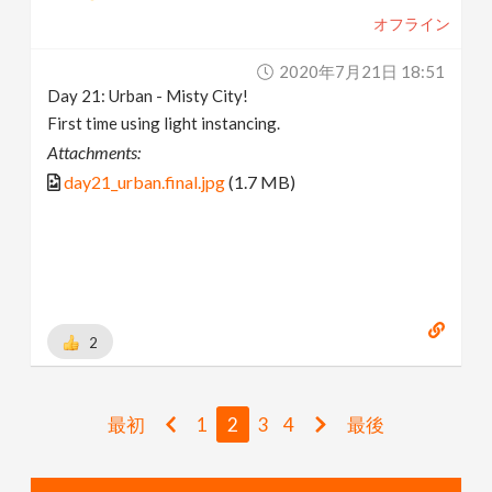
オフライン
2020年7月21日 18:51
Day 21: Urban - Misty City!
First time using light instancing.
Attachments:
day21_urban.final.jpg
(1.7 MB)
2
最初
1
2
3
4
最後