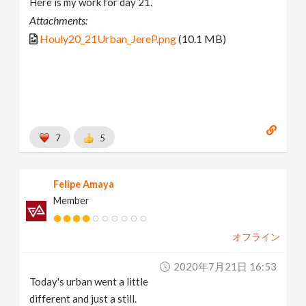
Here is my work for day 21.
Attachments:
Houly20_21Urban_JereP.png
(10.1 MB)
7
5
Felipe Amaya
Member
オフライン
2020年7月21日 16:53
Today's urban went a little
different and just a still.