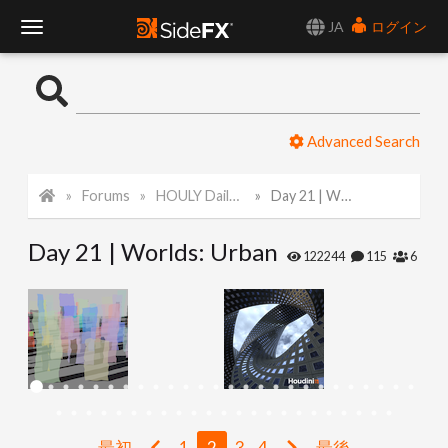
JA
ログイン
T
o
Advanced Search
g
Forums
HOULY Daily Challenge
Day 21 | Worlds: Urban
g
Day 21 | Worlds: Urban
l
122244
115
6
e
N
a
最初
1
2
3
4
最後