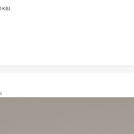
0 KB)
i