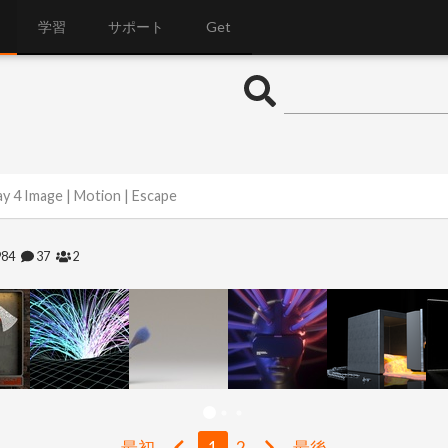
学習
サポート
Get
y 4 Image | Motion | Escape
984
37
2
最初
1
2
最後