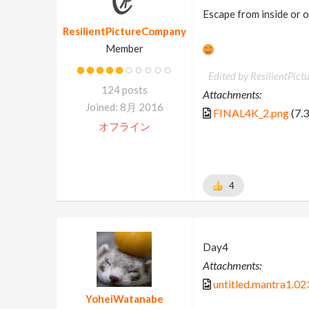
Escape from inside or 
ResilientPictureCompany
Member
Edited by ResilientPic
124 posts
Attachments:
Joined: 8月 2016
FINAL4K_2.png
(7.
オフライン
4
Day4
Attachments:
untitled.mantra1.02
YoheiWatanabe