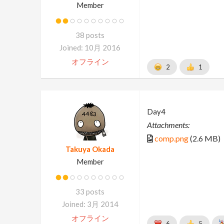
Member
38 posts
Joined: 10月 2016
オフライン
2
1
Day4
Attachments:
comp.png
(2.6 MB)
Takuya Okada
Member
33 posts
Joined: 3月 2014
オフライン
6
5