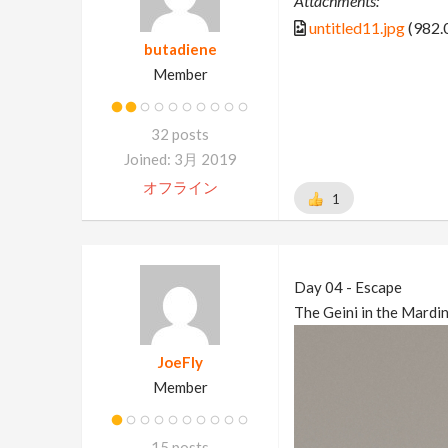
Attachments:
untitled11.jpg
(982.
butadiene
Member
32 posts
Joined: 3月 2019
オフライン
1
Day 04 - Escape
The Geini in the Mardin
JoeFly
Member
15 posts