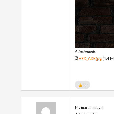
Attachments:
VEX_AXE.jpg
(1.4 M
5
My mardini day4