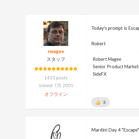
Today's prompt is Esca
Robert
rmagee
スタッフ
Robert Magee
Senior Product Market
SideFX
1431 posts
Joined: 7月 2005
オフライン
3
Mardini Day 4 "Escape"