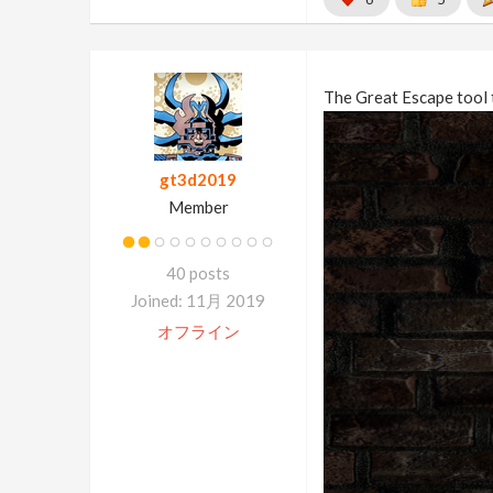
The Great Escape tool t
gt3d2019
Member
40 posts
Joined: 11月 2019
オフライン