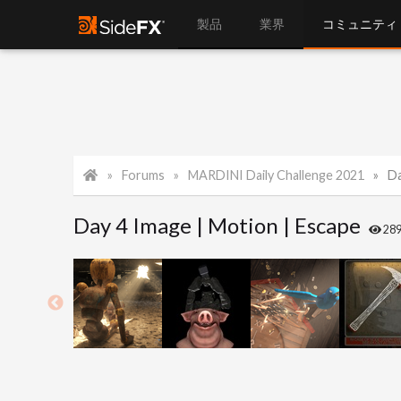
製品
業界
コミュニティ
Forums
MARDINI Daily Challenge 2021
Da
Day 4 Image | Motion | Escape
28