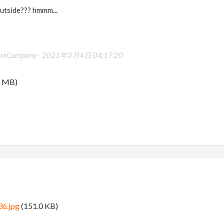
outside??? hmmm...
tureCompany -
2021年3月4日 04:17:20
3 MB)
36.jpg
(151.0 KB)