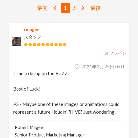
v
最初
1
2
最後
i
rmagee
スタッフ
g
オフライン
a
2021年3月25日 0:01
t
Time to bring on the BUZZ.
i
Best of Luck!
PS - Maybe one of these images or animations could
o
represent a future Houdini "HIVE." Just wondering...
n
Robert Magee
Senior Product Marketing Manager