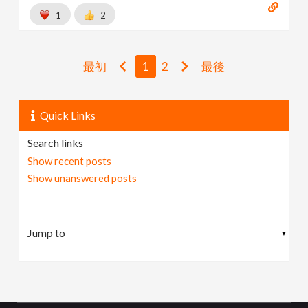
https://gumroad.com/mareyus
[
gumroad.com
]
1
2
最初
1
2
最後
Quick Links
Search links
Show recent posts
Show unanswered posts
▼