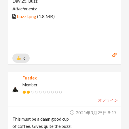
Day 25. Buzz.
Attachments:
buzz!.png
(1.8 MB)
6
Fuadex
Member
オフライン
2021年3月25日 8:17
This must be a damn good cup
of coffee. Gives quite the buzz!