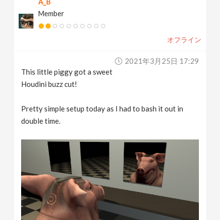
A_B
Member
オフライン
2021年3月25日 17:29
This little piggy got a sweet
Houdini buzz cut!
Pretty simple setup today as I had to bash it out in
double time.