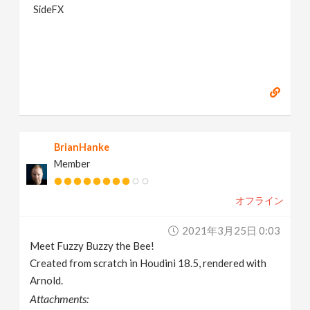
SideFX
BrianHanke
Member
オフライン
2021年3月25日 0:03
Meet Fuzzy Buzzy the Bee!
Created from scratch in Houdini 18.5, rendered with
Arnold.
Attachments: