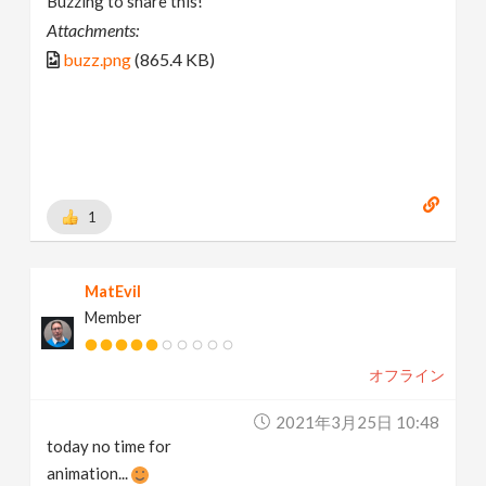
Buzzing to share this!
Attachments:
buzz.png
(865.4 KB)
1
MatEvil
Member
オフライン
2021年3月25日 10:48
today no time for
animation...