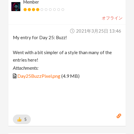
Member
オフライン
2021年3月25日 13:46
My entry for Day 25: Buzz!
Went with a bit simpler of a style than many of the
entries here!
Attachments:
Day25BuzzPixel.png
(4.9 MB)
5