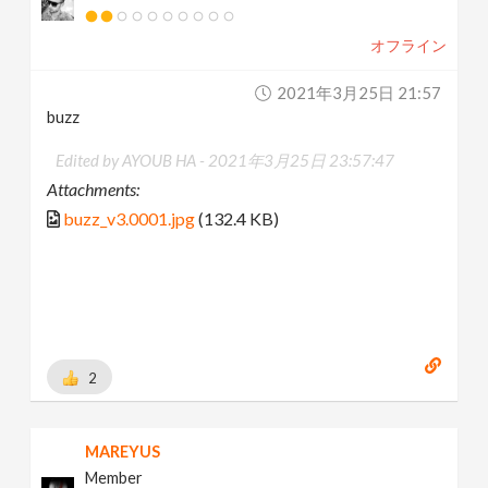
オフライン
2021年3月25日 21:57
buzz
Edited by AYOUB HA -
2021年3月25日 23:57:47
Attachments:
buzz_v3.0001.jpg
(132.4 KB)
2
MAREYUS
Member