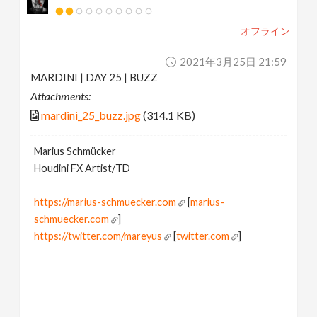
オフライン
2021年3月25日 21:59
MARDINI | DAY 25 | BUZZ
Attachments:
mardini_25_buzz.jpg
(314.1 KB)
Marius Schmücker
Houdini FX Artist/TD
https://marius-schmuecker.com
[
marius-
schmuecker.com
]
https://twitter.com/mareyus
[
twitter.com
]
https://www.instagram.com/mareyus/
[
www.instagram.com
]
https://www.linkedin.com/in/marius-schmuecker/
[
www.linkedin.com
]