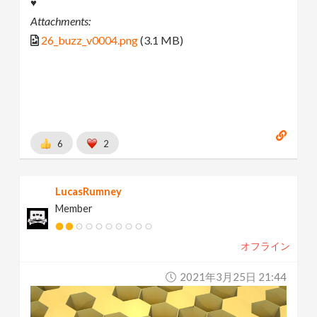
♥
Attachments:
26_buzz_v0004.png
(3.1 MB)
6
2
LucasRumney
Member
オフライン
2021年3月25日 21:44