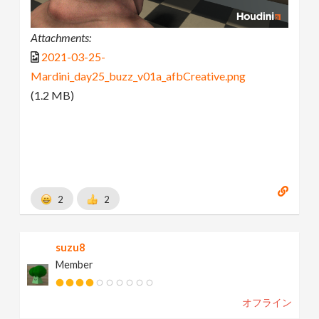
Attachments:
2021-03-25-
Mardini_day25_buzz_v01a_afbCreative.png
(1.2 MB)
2
2
suzu8
Member
オフライン