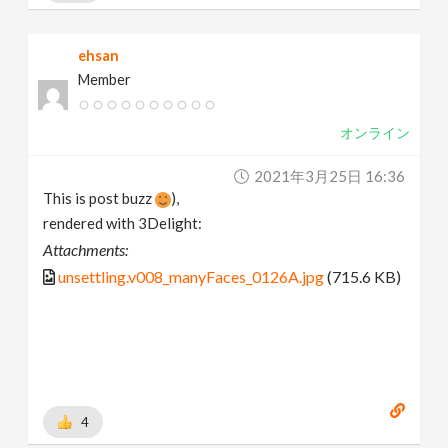
ehsan
Member
オンライン
2021年3月25日 16:36
This is post buzz
),
rendered with 3Delight:
Attachments:
unsettling.v008_manyFaces_0126A.jpg
(715.6 KB)
4