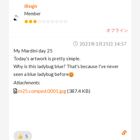
illsqjn
Member
オフライン
2021年3月25日 14:57
My Mardini day 25
Today's artwork is pretty simple.
Why is this ladybug blue? That's because I've never
seen a blue ladybug before
Attachments:
m25.comped.0001.jpg
(387.4 KB)
5