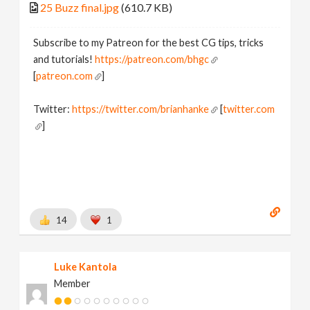
25 Buzz final.jpg
(610.7 KB)
Subscribe to my Patreon for the best CG tips, tricks
and tutorials!
https://patreon.com/bhgc
[
patreon.com
]
Twitter:
https://twitter.com/brianhanke
[
twitter.com
]
Behance:
https://www.behance.net/brianhanke/projects
[
www.behance.net
]
14
1
Luke Kantola
Member