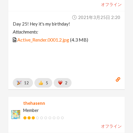
オフライン
2021年3月25日 2:20
Day 25! Hey it's my birthday!
Attachments:
Active_Render.0001.2.jpg
(4.3 MB)
12
5
2
thehasenn
Member
オフライン