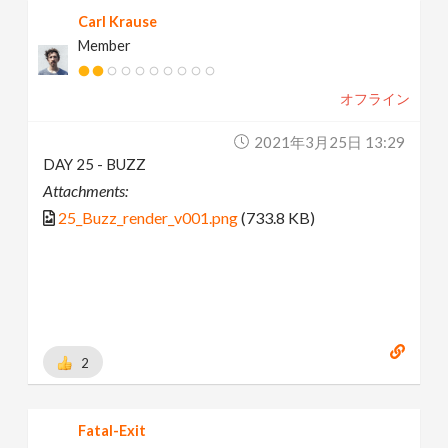
Carl Krause
Member
オフライン
2021年3月25日 13:29
DAY 25 - BUZZ
Attachments:
25_Buzz_render_v001.png
(733.8 KB)
2
Fatal-Exit