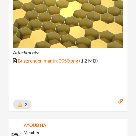
Attachments:
Buzzrender_mantra0050.png
(1.2 MB)
2
AYOUB HA
Member