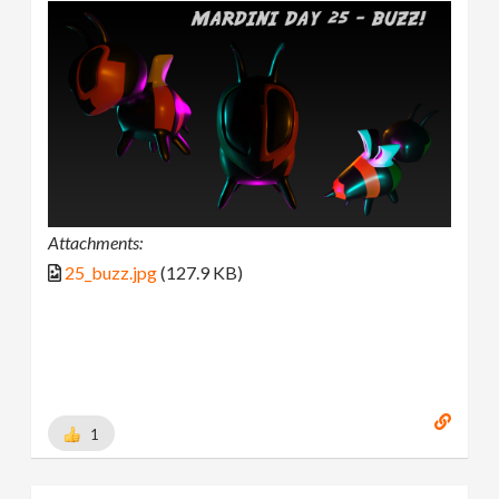
Attachments:
25_buzz.jpg
(127.9 KB)
1