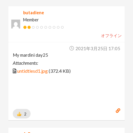
butadiene
Member
オフライン
2021年3月25日 17:05
My mardini day25
Attachments:
untidtlesd1.jpg
(372.4 KB)
2