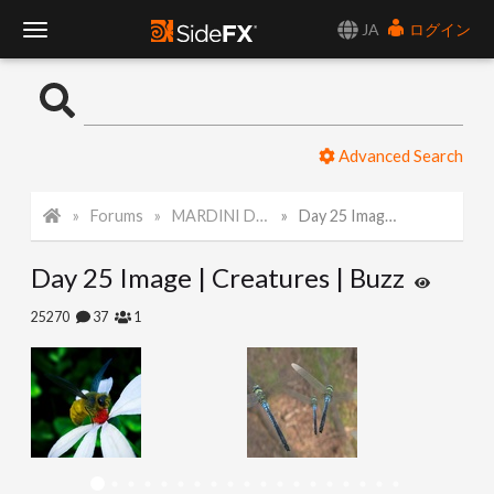
JA
ログイン
T
o
Advanced Search
g
Forums
MARDINI Daily Challenge 2021
Day 25 Image | Creatures | Buzz
g
Day 25 Image | Creatures | Buzz
l
25270
37
1
e
N
a