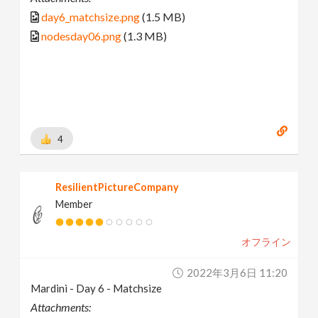
day6_matchsize.png
(1.5 MB)
nodesday06.png
(1.3 MB)
4
ResilientPictureCompany
Member
オフライン
2022年3月6日 11:20
Mardini - Day 6 - Matchsize
Attachments: