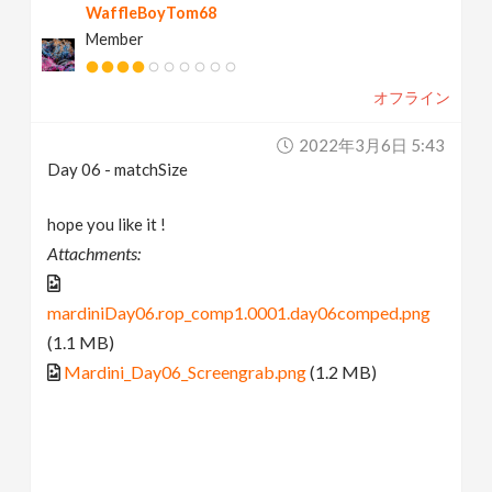
WaffleBoyTom68
Member
オフライン
2022年3月6日 5:43
Day 06 - matchSize
hope you like it !
Attachments:
mardiniDay06.rop_comp1.0001.day06comped.png
(1.1 MB)
Mardini_Day06_Screengrab.png
(1.2 MB)