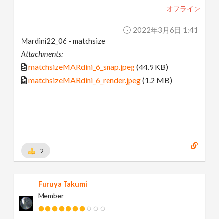
オフライン
2022年3月6日 1:41
Mardini22_06 - matchsize
Attachments:
matchsizeMARdini_6_snap.jpeg
(44.9 KB)
matchsizeMARdini_6_render.jpeg
(1.2 MB)
2
Furuya Takumi
Member