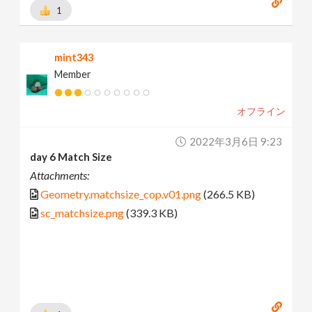
1
mint343
Member
オフライン
2022年3月6日 9:23
day 6 Match Size
Attachments:
Geometry.matchsize_cop.v01.png
(266.5 KB)
sc_matchsize.png
(339.3 KB)