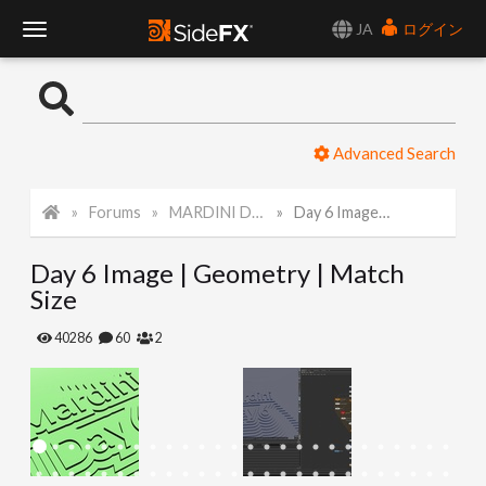
JA
ログイン
T
o
Advanced Search
g
Forums
MARDINI Daily Art Challenge 2022
Day 6 Image | Geometry | Match Size
g
Day 6 Image | Geometry | Match
l
Size
e
40286
60
2
N
a