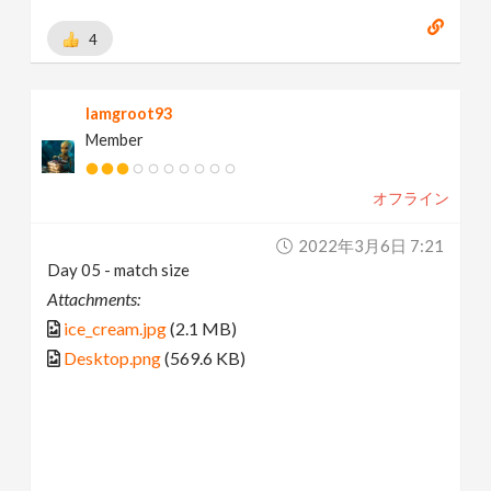
4
Iamgroot93
Member
オフライン
2022年3月6日 7:21
Day 05 - match size
Attachments:
ice_cream.jpg
(2.1 MB)
Desktop.png
(569.6 KB)