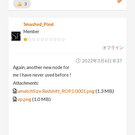
3
Smashed_Pixel
Member
オフライン
2022年3月6日 8:37
Again, another new node for
me I have never used before !
Attachments:
umatchSize.Redshift_ROP1.0001.png
(1.3 MB)
vp.png
(1.0 MB)