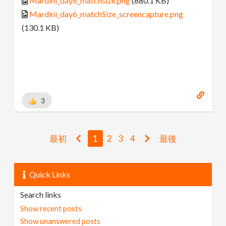
Mardini_day6_matchsize.png
(880.1 KB)
Mardini_day6_matchSize_screencapture.png
(130.1 KB)
3
最初
1
2
3
4
最後
Quick Links
Search links
Show recent posts
Show unanswered posts