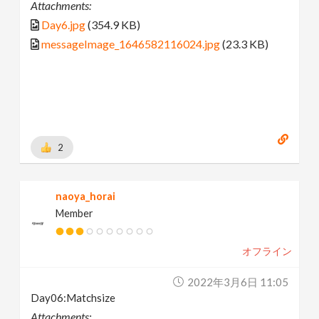
Attachments:
Day6.jpg
(354.9 KB)
messageImage_1646582116024.jpg
(23.3 KB)
2
naoya_horai
Member
オフライン
2022年3月6日 11:05
Day06:Matchsize
Attachments: