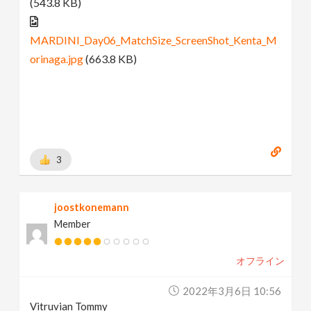
(543.8 KB)
MARDINI_Day06_MatchSize_ScreenShot_Kenta_M
orinaga.jpg
(663.8 KB)
3
joostkonemann
Member
オフライン
2022年3月6日 10:56
Vitruvian Tommy