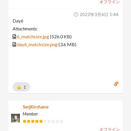
オフライン
2022年3月6日 1:44
Day6
Attachments:
6_matchsize.jpg
(526.0 KB)
day6_matchsize.png
(3.6 MB)
1
SerjKirchano
Member
オフライン