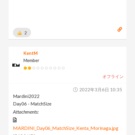
2
KentM
Member
オフライン
2022年3月6日 10:35
Mardini2022
Day06 - MatchSize
Attachments:
MARDINI_Day06_MatchSize_Kenta_Morinaga.jpg