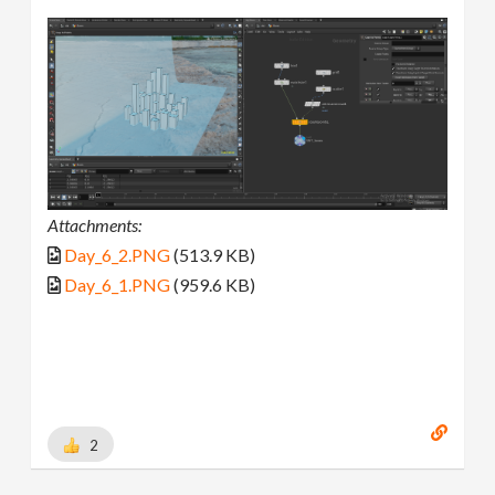
Attachments:
Day_6_2.PNG
(513.9 KB)
Day_6_1.PNG
(959.6 KB)
2