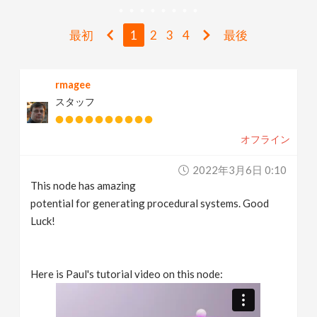
v
最初
1
2
3
4
最後
i
rmagee
g
スタッフ
a
オフライン
t
2022年3月6日 0:10
This node has amazing
i
potential for generating procedural systems. Good
Luck!
o
Here is Paul's tutorial video on this node:
n