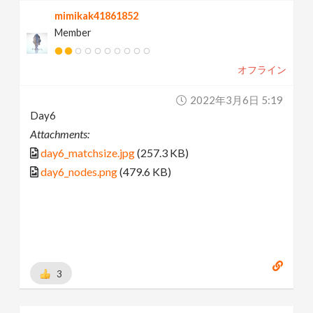
mimikak41861852
Member
オフライン
2022年3月6日 5:19
Day6
Attachments:
day6_matchsize.jpg
(257.3 KB)
day6_nodes.png
(479.6 KB)
3