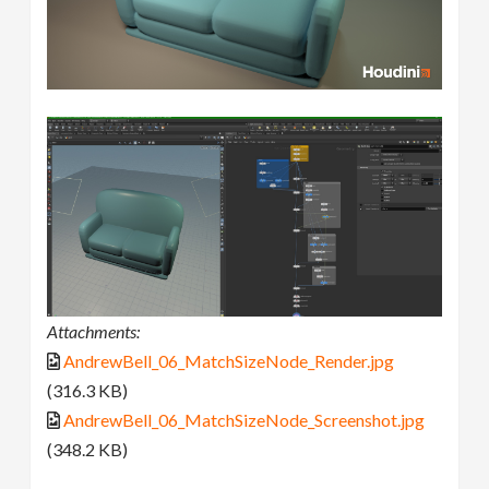
Attachments:
AndrewBell_06_MatchSizeNode_Render.jpg
(316.3 KB)
AndrewBell_06_MatchSizeNode_Screenshot.jpg
(348.2 KB)