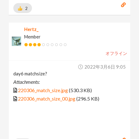
2
Hertz_
Member
オフライン
2022年3月6日 9:05
day6 matchsize?
Attachments:
220306_match_size.jpg
(530.3 KB)
220306_match_size_00.jpg
(296.5 KB)