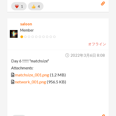
1
4
saloon
Member
オフライン
2022年3月6日 8:08
Day 6 !!!!! "matchsize"
Attachments:
matchsize_001.png
(1.2 MB)
network_001.png
(956.5 KB)