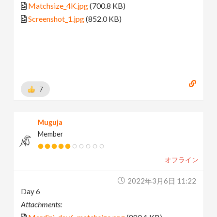
Matchsize_4K.jpg
(700.8 KB)
Screenshot_1.jpg
(852.0 KB)
7
Muguja
Member
オフライン
2022年3月6日 11:22
Day 6
Attachments: