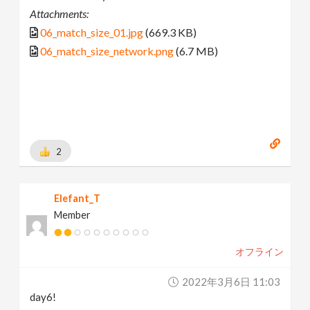
Attachments:
06_match_size_01.jpg
(669.3 KB)
06_match_size_network.png
(6.7 MB)
2
Elefant_T
Member
オフライン
2022年3月6日 11:03
day6!