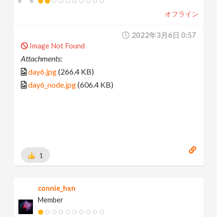
オフライン
2022年3月6日 0:57
Image Not Found
Attachments:
day6.jpg
(266.4 KB)
day6_node.jpg
(606.4 KB)
1
connie_hxn
Member