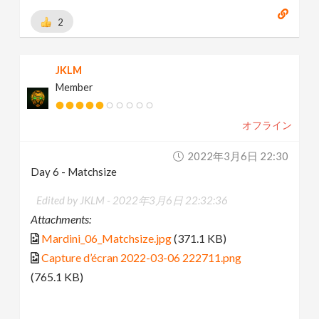
2
JKLM
Member
オフライン
2022年3月6日 22:30
Day 6 - Matchsize
Edited by JKLM -
2022年3月6日 22:32:36
Attachments:
Mardini_06_Matchsize.jpg
(371.1 KB)
Capture d’écran 2022-03-06 222711.png
(765.1 KB)