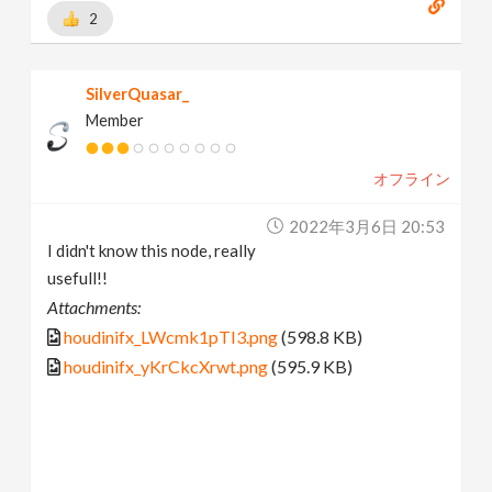
2
SilverQuasar_
Member
オフライン
2022年3月6日 20:53
I didn't know this node, really
usefull!!
Attachments:
houdinifx_LWcmk1pTI3.png
(598.8 KB)
houdinifx_yKrCkcXrwt.png
(595.9 KB)