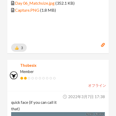
Day 06_Matchsize.jpg
(352.1 KB)
Capture.PNG
(1.8 MB)
3
Thobesix
Member
オフライン
2022年3月7日 17:38
quick face (if you can call it
that)