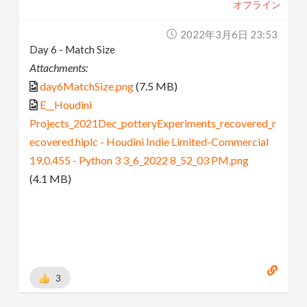
オフライン
2022年3月6日 23:53
Day 6 - Match Size
Attachments:
day6MatchSize.png
(7.5 MB)
E__Houdini
Projects_2021Dec_potteryExperiments_recovered_r
ecovered.hiplc - Houdini Indie Limited-Commercial
19.0.455 - Python 3 3_6_2022 8_52_03 PM.png
(4.1 MB)
3