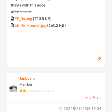
things with this node
Attachments:
EE_06.png
(713.8 KB)
EE_06_Houdini.jpg
(160.2 KB)
JanLoehr
Member
オフライン
2022年3月28日 15:04