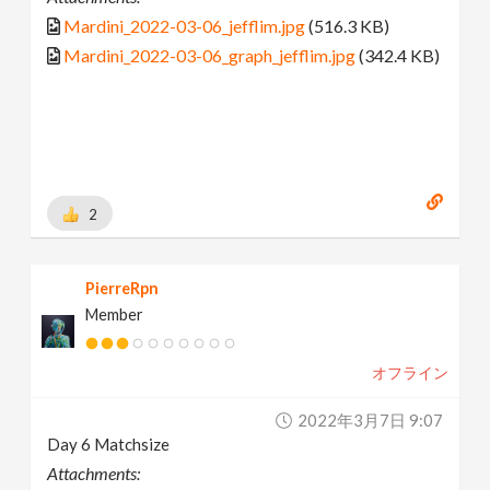
Mardini_2022-03-06_jefflim.jpg
(516.3 KB)
Mardini_2022-03-06_graph_jefflim.jpg
(342.4 KB)
2
PierreRpn
Member
オフライン
2022年3月7日 9:07
Day 6 Matchsize
Attachments: