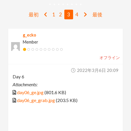
v
最初
1
2
3
4
最後
i
g_ecko
g
Member
a
オフライン
t
2022年3月6日 20:09
Day 6
i
Attachments:
day06_ge.jpg
(801.6 KB)
o
day06_ge_grab.jpg
(203.5 KB)
n