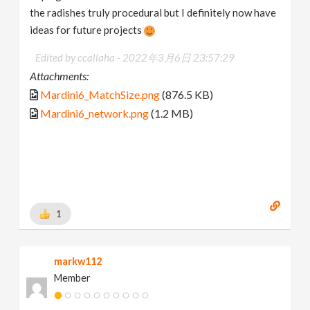
the radishes truly procedural but I definitely now have
ideas for future projects
Edited by ccallaha -
2022年3月6日 23:57:29
Attachments:
Mardini6_MatchSize.png
(876.5 KB)
Mardini6_network.png
(1.2 MB)
1
markw112
Member