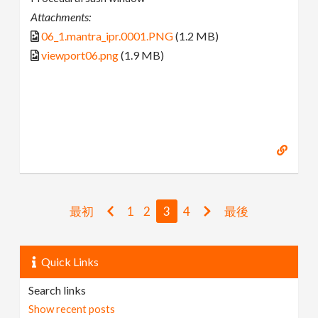
Attachments:
06_1.mantra_ipr.0001.PNG
(1.2 MB)
viewport06.png
(1.9 MB)
最初
1
2
3
4
最後
Quick Links
Search links
Show recent posts