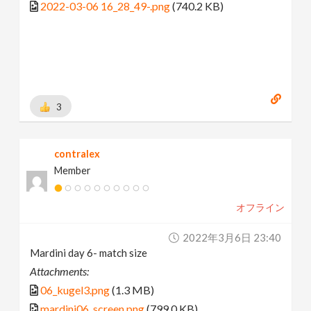
2022-03-06 16_28_49-.png
(740.2 KB)
3
contralex
Member
オフライン
2022年3月6日 23:40
Mardini day 6- match size
Attachments:
06_kugel3.png
(1.3 MB)
mardini06_screen.png
(799.0 KB)