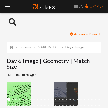
JA
ログイン
T
o
Advanced Search
g
Forums
MARDINI Daily Art Challenge 2022
Day 6 Image | Geometry | Match Size
g
Day 6 Image | Geometry | Match
l
Size
e
40103
60
2
N
a