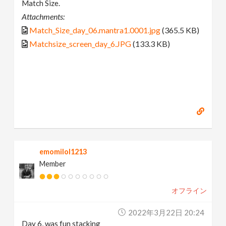
Match Size.
Attachments:
Match_Size_day_06.mantra1.0001.jpg
(365.5 KB)
Matchsize_screen_day_6.JPG
(133.3 KB)
emomilol1213
Member
オフライン
2022年3月22日 20:24
Day 6, was fun stacking