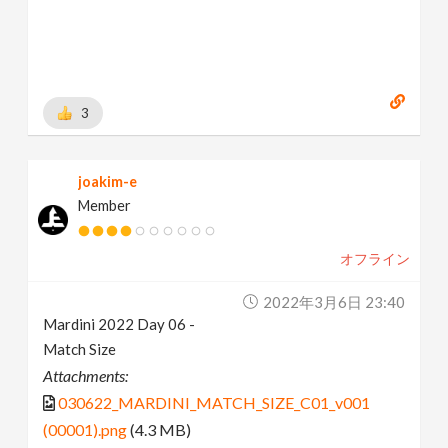
3
joakim-e
Member
オフライン
2022年3月6日 23:40
Mardini 2022 Day 06 -
Match Size
Attachments:
030622_MARDINI_MATCH_SIZE_C01_v001
(00001).png
(4.3 MB)