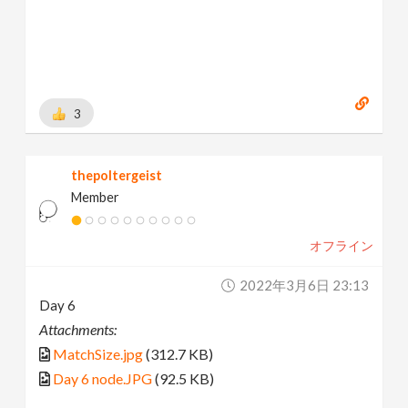
3
thepoltergeist
Member
オフライン
2022年3月6日 23:13
Day 6
Attachments:
MatchSize.jpg
(312.7 KB)
Day 6 node.JPG
(92.5 KB)