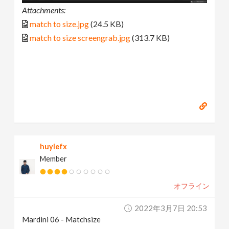
Attachments:
match to size.jpg
(24.5 KB)
match to size screengrab.jpg
(313.7 KB)
huylefx
Member
オフライン
2022年3月7日 20:53
Mardini 06 - Matchsize