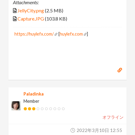
Attachments:
JellyCity.png
(2.5 MB)
Capture.JPG
(103.8 KB)
https://huylefx.com/
[
huylefx.com
]
Paladinka
Member
オフライン
2022年3月10日 12:55