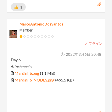
1
MarcoAntonioDosSantos
Member
オフライン
2022年3月6日 20:48
Day 6
Attachments:
Mardini_6.png
(1.1 MB)
Mardini_6_NODES.png
(495.5 KB)