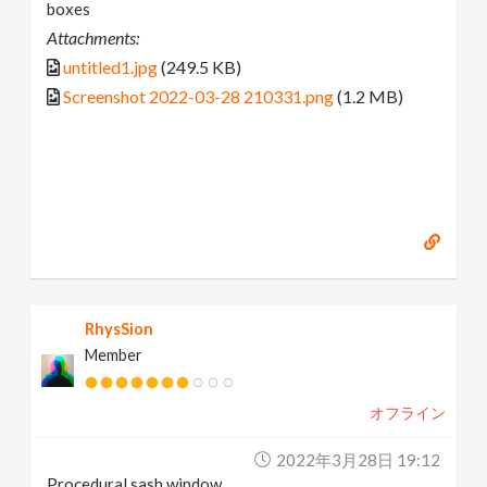
boxes
Attachments:
untitled1.jpg
(249.5 KB)
Screenshot 2022-03-28 210331.png
(1.2 MB)
RhysSion
Member
オフライン
2022年3月28日 19:12
Procedural sash window