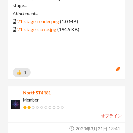
stage...
Attachments:
21-stage-render.png
(1.0 MB)
21-stage-scene.jpg
(194.9 KB)
1
NorthST4R81
Member
オフライン
2023年3月21日 13:41