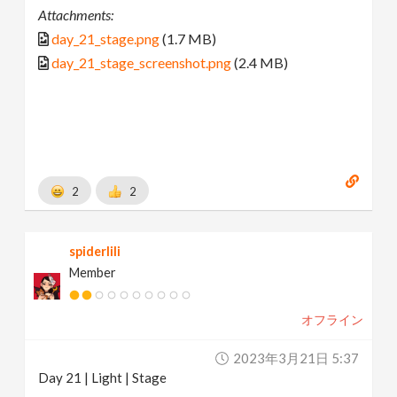
Attachments:
day_21_stage.png
(1.7 MB)
day_21_stage_screenshot.png
(2.4 MB)
2
2
spiderlili
Member
オフライン
2023年3月21日 5:37
Day 21 | Light | Stage