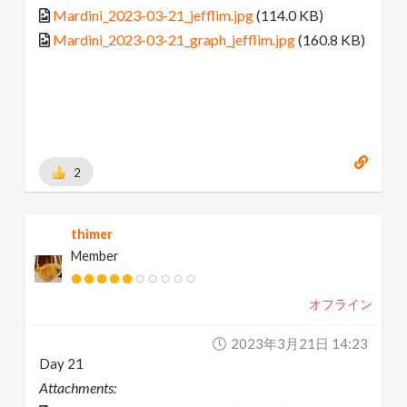
Mardini_2023-03-21_jefflim.jpg
(114.0 KB)
Mardini_2023-03-21_graph_jefflim.jpg
(160.8 KB)
2
thimer
Member
オフライン
2023年3月21日 14:23
Day 21
Attachments: