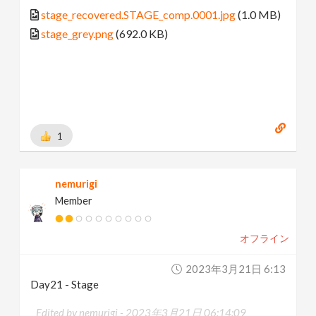
stage_recovered.STAGE_comp.0001.jpg
(1.0 MB)
stage_grey.png
(692.0 KB)
1
nemurigi
Member
オフライン
2023年3月21日 6:13
Day21 - Stage
Edited by nemurigi -
2023年3月21日 06:14:09