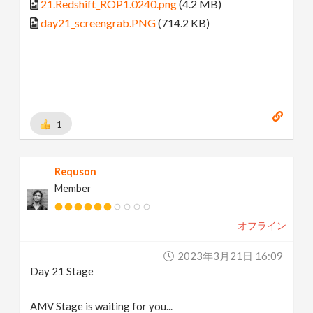
21.Redshift_ROP1.0240.png
(4.2 MB)
day21_screengrab.PNG
(714.2 KB)
1
Requson
Member
オフライン
2023年3月21日 16:09
Day 21 Stage
AMV Stage is waiting for you...