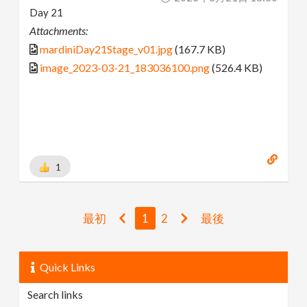
Day 21
Attachments:
mardiniDay21Stage_v01.jpg
(167.7 KB)
image_2023-03-21_183036100.png
(526.4 KB)
1
最初
1
2
最後
Quick Links
Search links