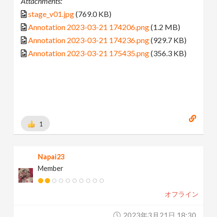
Attachments:
stage_v01.jpg
(769.0 KB)
Annotation 2023-03-21 174206.png
(1.2 MB)
Annotation 2023-03-21 174236.png
(929.7 KB)
Annotation 2023-03-21 175435.png
(356.3 KB)
1
Napai23
Member
オフライン
2023年3月21日 18:30