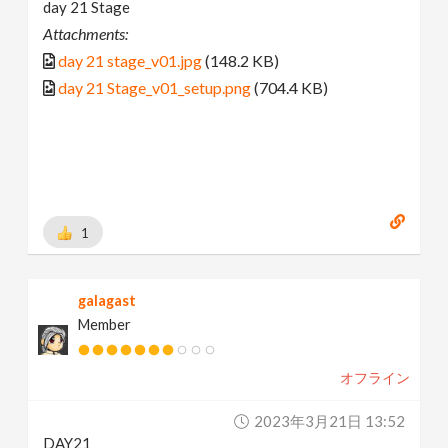
day 21 Stage
Attachments:
day 21 stage_v01.jpg
(148.2 KB)
day 21 Stage_v01_setup.png
(704.4 KB)
1
galagast
Member
オフライン
2023年3月21日 13:52
DAY21