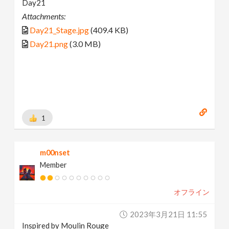
Day21
Attachments:
Day21_Stage.jpg
(409.4 KB)
Day21.png
(3.0 MB)
1
m00nset
Member
オフライン
2023年3月21日 11:55
Inspired by Moulin Rouge