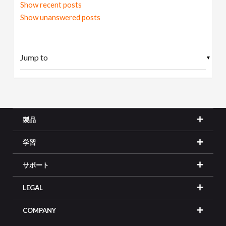
Show recent posts
Show unanswered posts
▼
製品
学習
サポート
LEGAL
COMPANY