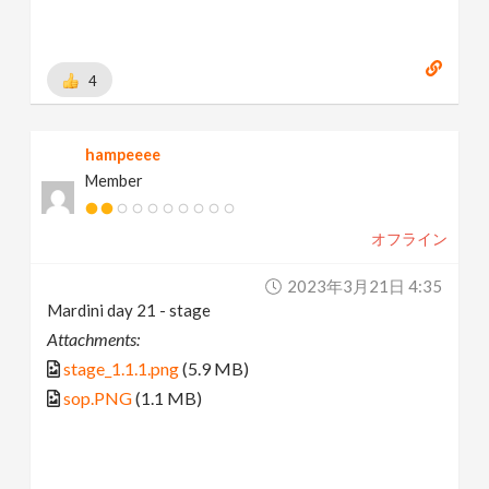
4
hampeeee
Member
オフライン
2023年3月21日 4:35
Mardini day 21 - stage
Attachments:
stage_1.1.1.png
(5.9 MB)
sop.PNG
(1.1 MB)