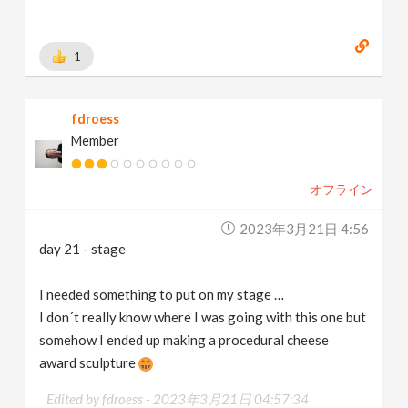
1
fdroess
Member
オフライン
2023年3月21日 4:56
day 21 - stage
I needed something to put on my stage …
I don´t really know where I was going with this one but
somehow I ended up making a procedural cheese
award sculpture
Edited by fdroess -
2023年3月21日 04:57:34