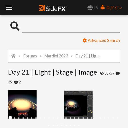
JA
ログイン
T
o
Advanced Search
g
Forums
Mardini 2023
Day 21 | Light | Stage | Image
g
Day 21 | Light | Stage | Image
l
30757
35
2
e
N
a