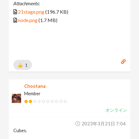
Attachments:
21stage.png
(196.7 KB)
node.png
(1.7 MB)
1
Chootana
Member
オンライン
2023年3月21日 7:04
Cubes.