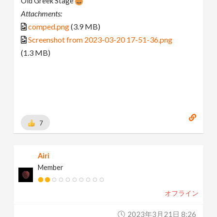
Old Greek Stage
Attachments:
comped.png
(3.9 MB)
Screenshot from 2023-03-20 17-51-36.png
(1.3 MB)
7
Airi
Member
オフライン
2023年3月21日 8:26