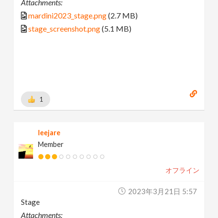
Attachments:
mardini2023_stage.png
(2.7 MB)
stage_screenshot.png
(5.1 MB)
1
leejare
Member
オフライン
2023年3月21日 5:57
Stage
Attachments: