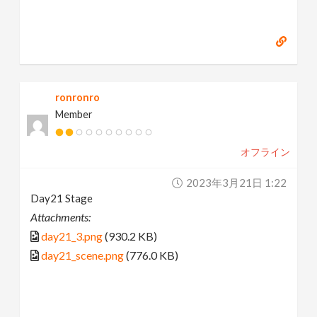
ronronro
Member
オフライン
2023年3月21日 1:22
Day21 Stage
Attachments:
day21_3.png
(930.2 KB)
day21_scene.png
(776.0 KB)