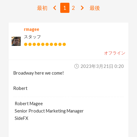
v
最初
1
2
最後
i
rmagee
スタッフ
g
オフライン
a
2023年3月21日 0:20
t
Broadway here we come!
i
Robert
Robert Magee
o
Senior Product Marketing Manager
SideFX
n