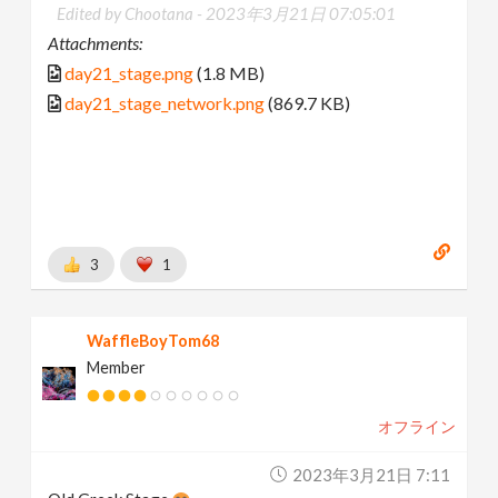
Edited by Chootana -
2023年3月21日 07:05:01
Attachments:
day21_stage.png
(1.8 MB)
day21_stage_network.png
(869.7 KB)
3
1
WaffleBoyTom68
Member
オフライン
2023年3月21日 7:11