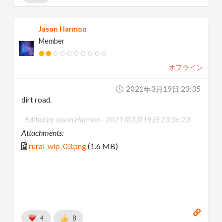
Jason Harmon
Member
オフライン
2021年3月19日 23:35
dirt road.
Edited by Jason Harmon -
2021年3月19日 23:36:23
Attachments:
rural_wip_03.png
(1.6 MB)
4
8