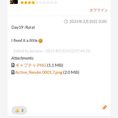
オフライン
2021年3月20日 0:00
Day19 :Rural
I fixed it a little
Edited by bechica -
2021年3月20日 07:44:58
Attachments:
キャプチャ.PNG
(1.1 MB)
Active_Render.0001.7.png
(2.0 MB)
3