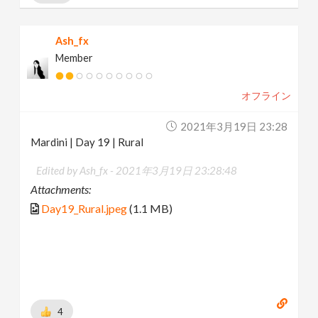
Ash_fx
Member
オフライン
2021年3月19日 23:28
Mardini | Day 19 | Rural
Edited by Ash_fx -
2021年3月19日 23:28:48
Attachments:
Day19_Rural.jpeg
(1.1 MB)
4