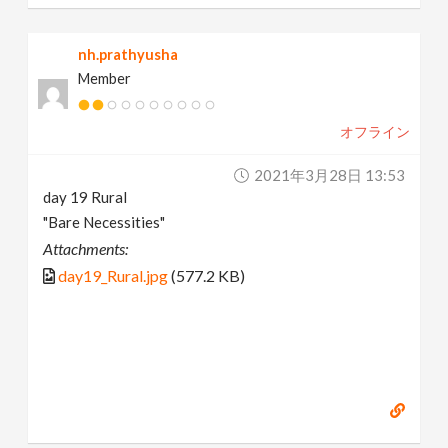
nh.prathyusha
Member
オフライン
2021年3月28日 13:53
day 19 Rural
"Bare Necessities"
Attachments:
day19_Rural.jpg
(577.2 KB)