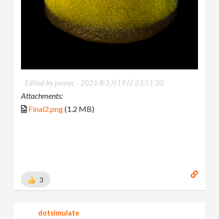
Edited by joenyc -
2021年3月19日 23:51:30
Attachments:
Final2.png
(1.2 MB)
3
dotsimulate