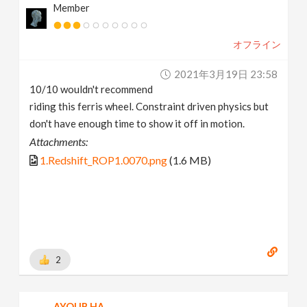
Member
オフライン
2021年3月19日 23:58
10/10 wouldn't recommend
riding this ferris wheel. Constraint driven physics but
don't have enough time to show it off in motion.
Attachments:
1.Redshift_ROP1.0070.png
(1.6 MB)
2
AYOUB HA