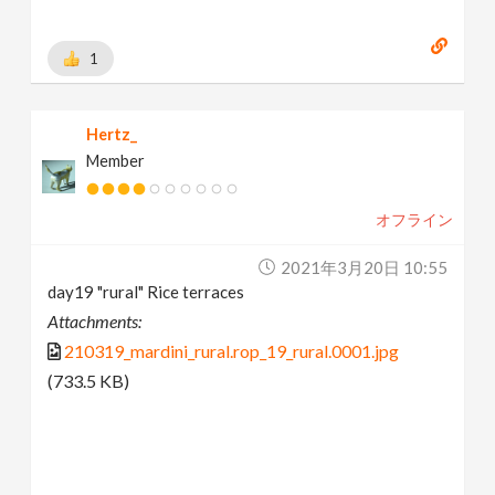
1
Hertz_
Member
オフライン
2021年3月20日 10:55
day19 "rural" Rice terraces
Attachments:
210319_mardini_rural.rop_19_rural.0001.jpg
(733.5 KB)