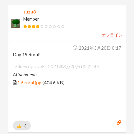
suzu8
Member
オフライン
2021年3月20日 0:17
Day 19 Rural!
Edited by suzu8 -
2021年3月20日 00:22:45
Attachments:
19_rural.jpg
(404.6 KB)
3