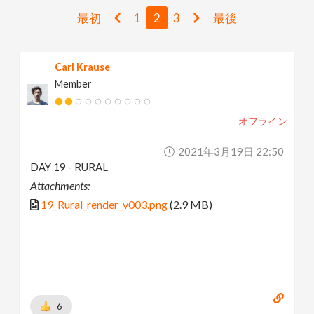
v
最初
1
2
3
最後
i
Carl Krause
Member
g
オフライン
a
2021年3月19日 22:50
t
DAY 19 - RURAL
Attachments:
i
19_Rural_render_v003.png
(2.9 MB)
o
n
6