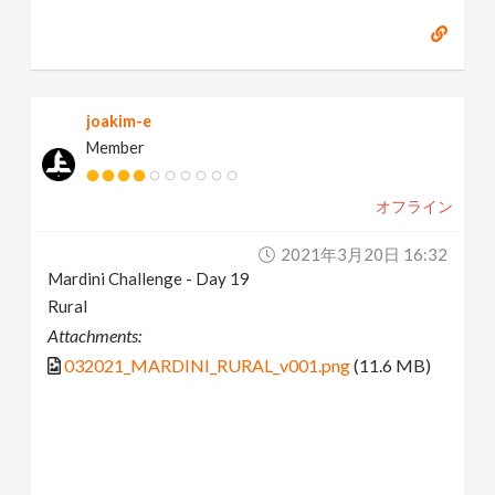
joakim-e
Member
オフライン
2021年3月20日 16:32
Mardini Challenge - Day 19
Rural
Attachments:
032021_MARDINI_RURAL_v001.png
(11.6 MB)