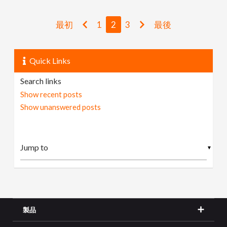
最初
1
2
3
最後
Quick Links
Search links
Show recent posts
Show unanswered posts
▼
製品