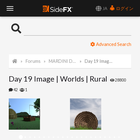
JA
ログイン
T
o
Advanced Search
g
Forums
MARDINI Daily Challenge 2021
Day 19 Image | Worlds | Rural
g
Day 19 Image | Worlds | Rural
l
28800
42
1
e
N
a