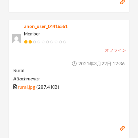
anon_user_04416561
Member
オフライン
2021年3月22日 12:36
Rural
Attachments:
rural.jpg
(287.4 KB)