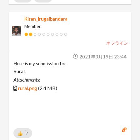
Kiran_Irugalbandara
Member
オフライン
2021年3月19日 23:44
Here is my submission for
Rural.
Attachments:
rural.png
(2.4 MB)
2