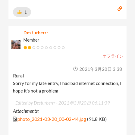
1
Desturberrr
Member
オフライン
2021年3月20日 3:38
Rural
Sorry for my late entry, I had bad internet connection, I
hope it's not a problem
Edited by Desturberrr -
2021年3月20日 06:11:39
Attachments:
photo_2021-03-20_00-02-44.jpg
(91.8 KB)