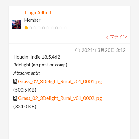
Tiago Adloff
Member
オフライン
2021年3月20日 3:12
Houdini Indie 18.5.462
3delight (no post or comp)
Attachments:
Grass_02_3Delight_Rural_v01_0001.jpg
(500.5 KB)
Grass_02_3Delight_Rural_v01_0002.jpg
(324.0 KB)