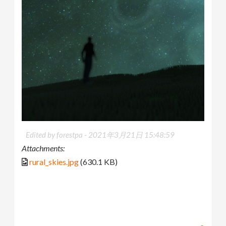
Edited by forestpa -
2021年3月21日 15:48:59
Attachments:
rural_skies.jpg
(630.1 KB)